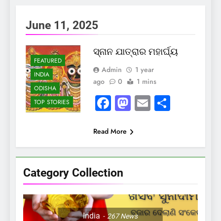
June 11, 2025
ସ୍ନାନ ଯାତ୍ରାର ମହାର୍ଘ୍ୟ
FEATURED
Admin
1 year
INDIA
ago
0
1 mins
ODISHA
Facebook
Mastodon
Email
Share
TOP STORIES
Read More
Category Collection
India
267
News