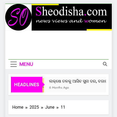
Skip
to
content
Sheodisha
News Views And Women
MENU
ଲକ୍ଷେ ତଳକୁ ଆସିବ ସୁନା ଦର, ବଜାର ଦେଲା
HEADLINES
6 Months Ago
Home
2025
June
11