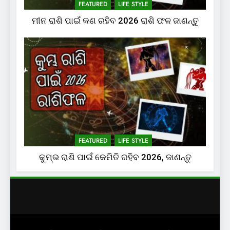
FEATURED
LIFE STYLE
ମୀନ ରାଶି ପାଇଁ କଣ ରହିବ 2026 ରାଶି ଫଳ ଜାଣନ୍ତୁ
FEATURED
LIFE STYLE
କୁମ୍ଭ ରାଶି ପାଇଁ କେମିତି ରହିବ 2026, ଜାଣନ୍ତୁ