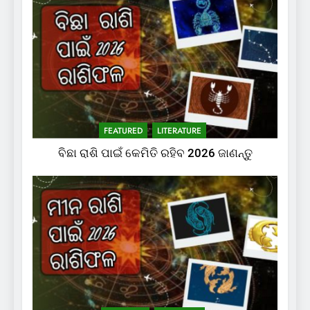
FEATURED
LITERATURE
ବିଛା ରାଶି ପାଇଁ କେମିତି ରହିବ 2026 ଜାଣନ୍ତୁ