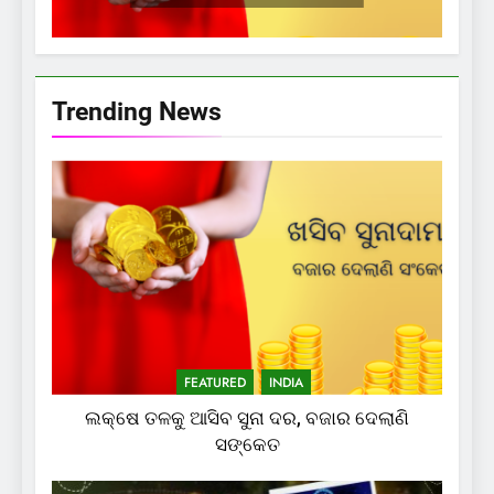
Trending News
FEATURED
INDIA
ଲକ୍ଷେ ତଳକୁ ଆସିବ ସୁନା ଦର, ବଜାର ଦେଲାଣି
ସଙ୍କେତ