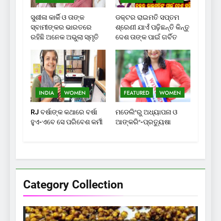
ସୁଶୀଳା କାର୍କି ଓ ତାଙ୍କ
ଡକ୍ଟର ରାଇମତି ସପ୍ତମ
ସ୍ବାମୀଙ୍କର ଭାରତରେ
ଶ୍ରେଣୀ ଯାଏଁ ପଢ଼ିଛନ୍ତି କିନ୍ତୁ
ରହିଛି ଅନେକ ଅଭୁଲା ସ୍ମୃତି
ଦେଶ ତାଙ୍କ ପାଇଁ ଗର୍ବିତ
INDIA
WOMEN
FEATURED
WOMEN
RJ ବର୍ଷାଙ୍କ କଥାରେ ବର୍ଷା
ମଡେଲିଂରୁ ଅଧ୍ୟାପନା ଓ
ହୁଏ-ଏବେ ସେ ପରିବେଶ କର୍ମୀ
ଆଙ୍କରିଂ-ପ୍ରତ୍ୟୁଷା
Category Collection