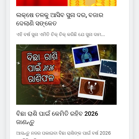
ଲକ୍ଷେ ତଳକୁ ଆସିବ ସୁନା ଦର, ବଜାର
ଦେଲାଣି ସଙ୍କେତ
ଏହି ବର୍ଷ ସୁନା ଏମିତି ଚିକ୍ ଚିକ୍ କରିଛି ଯେ ସୁନା ଦାମ…
ବିଛା ରାଶି ପାଇଁ କେମିତି ରହିବ 2026
ଜାଣନ୍ତୁ
ଆସନ୍ତୁ ନଜର ପକାଇବା ବିଛା ରାଶିଙ୍କ ପାଇଁ ବର୍ଷ 2026