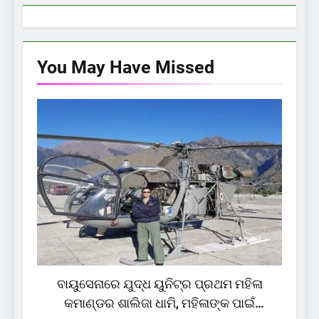
You May Have
Missed
INDIA
TOP STORIES
ବାୟୁସେନାରେ ଯୁଦ୍ଧ ୟୁନିଟ୍‌ର ପ୍ରଥମ ମହିଳା
ମହ
କମାଣ୍ଡର ଶାଲିଜା ଧାମି, ମହିଳାଙ୍କ ପାଇଁ