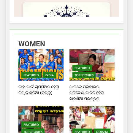
WOMEN
FEATURED
FEATURED
INDIA
TOP STORIES
କାହା ପାଇଁ ଚାମ୍ପିଅନ ହେଲା
ଥାନାରେ ପରିବାରର
ଟିମ୍ ଇଣ୍ଡିଆ (ଡବ୍ଲୁ)
ପରିବେଶ, ପାଳିତ ହେଲା
ସାଦଖିଆ ପରମ୍ପରା
FEATURED
TOP STORIES
FEATURED
ODISHA