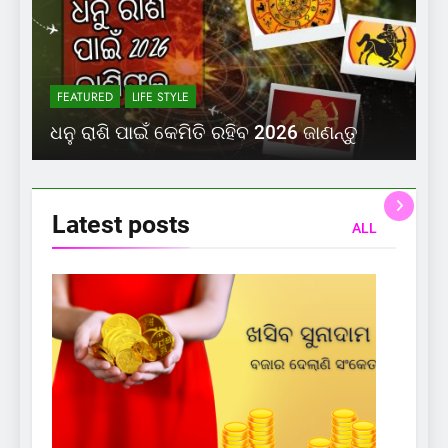
FEATURED
LIFE STYLE
ଧନୁ ରାଶି ପାଇଁ କେମିତି ରହିବ 2026 ଜାଣନ୍ତୁ
Latest
posts
ALL