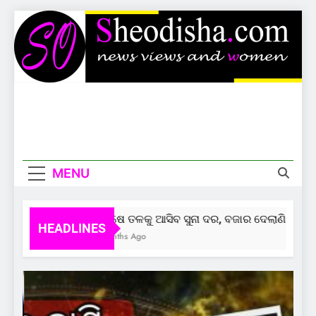
Skip
to
content
Sheodisha
News Views And Women
MENU
ଲକ୍ଷେ ତଳକୁ ଆସିବ ସୁନା ଦର, ବଜାର ଦେଲାଣି ସଙ୍କେତ
HEADLINES
6 Months Ago