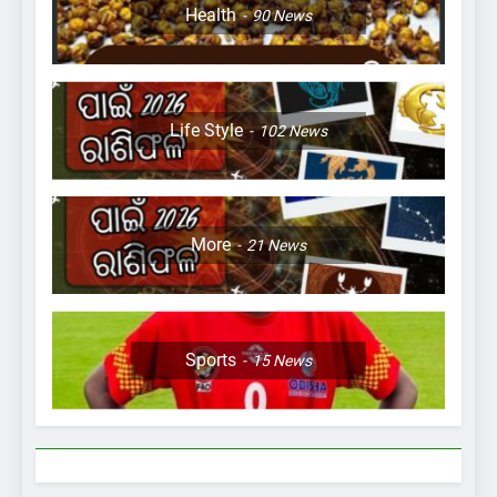
Health
90
News
Life Style
102
News
More
21
News
Sports
15
News