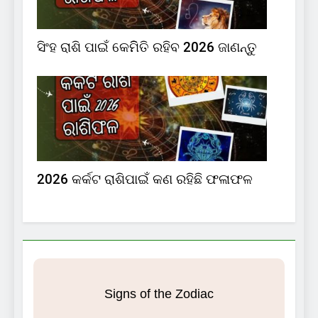
ସିଂହ ରାଶି ପାଇଁ କେମିିତି ରହିବ 2026 ଜାଣନ୍ତୁ
2026 କର୍କଟ ରାଶିପାଇଁ କଣ ରହିଛି ଫଳାଫଳ