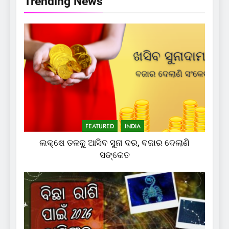
Trending News
FEATURED
INDIA
ଲକ୍ଷେ ତଳକୁ ଆସିବ ସୁନା ଦର, ବଜାର ଦେଲାଣି
ସଙ୍କେତ