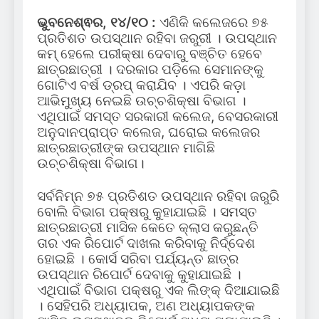
ଭୁବନେଶ୍ଵର, ୧୪/୧୦ :
ଏଣିକି କଲେଜରେ ୭୫
ପ୍ରତିଶତ ଉପସ୍ଥାନ ରହିବା ଜରୁରୀ । ଉପସ୍ଥାନ
କମ୍‌ ହେଲେ ପରୀକ୍ଷା ଦେବାରୁ ବଞ୍ଚିତ ହେବେ
ଛାତ୍ରଛାତ୍ରୀ । ଦରକାର ପଡ଼ିଲେ ସେମାନଙ୍କୁ
ଗୋଟିଏ ବର୍ଷ ଡ୍ରପ୍‌ କରାଯିବ । ଏପରି କଡ଼ା
ଆଭିମୁଖ୍ୟ ନେଇଛି ଉଚ୍ଚଶିକ୍ଷା ବିଭାଗ ।
ଏଥିପାଇଁ ସମସ୍ତ ସରକାରୀ କଲେଜ, ବେସରକାରୀ
ଅନୁଦାନପ୍ରାପ୍ତ କଲେଜ, ଘରୋଇ କଲେଜର
ଛାତ୍ରଛାତ୍ରୀଙ୍କ ଉପସ୍ଥାନ ମାଗିଛି
ଉଚ୍ଚଶିକ୍ଷା ବିଭାଗ।
ସର୍ବନିମ୍ନ ୭୫ ପ୍ରତିଶତ ଉପସ୍ଥାନ ରହିବା ଜରୁରି
ବୋଲି ବିଭାଗ ପକ୍ଷରୁ କୁହାଯାଇଛି । ସମସ୍ତ
ଛାତ୍ରଛାତ୍ରୀ ମାସିକ କେତେ କ୍ଲାସ କରୁଛନ୍ତି
ତାର ଏକ ରିପୋର୍ଟ ଦାଖଲ କରିବାକୁ ନିର୍ଦ୍ଦେଶ
ହୋଇଛି । କୋର୍ସ ସରିବା ପର୍ଯ୍ୟନ୍ତ ଛାତ୍ର
ଉପସ୍ଥାନ ରିପୋର୍ଟ ଦେବାକୁ କୁହାଯାଇଛି ।
ଏଥିପାଇଁ ବିଭାଗ ପକ୍ଷରୁ ଏକ ଲିଙ୍କ୍‌ ଦିଆଯାଇଛି
। ସେହିପରି ଅଧ୍ୟାପକ, ଅଣ ଅଧ୍ୟାପକଙ୍କ