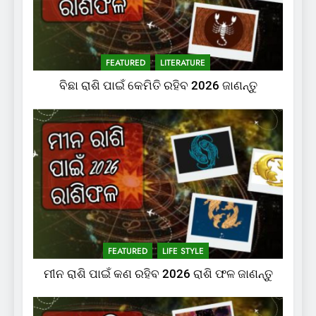
FEATURED
LITERATURE
ବିଛା ରାଶି ପାଇଁ କେମିତି ରହିବ 2026 ଜାଣନ୍ତୁ
FEATURED
LIFE STYLE
ମୀନ ରାଶି ପାଇଁ କଣ ରହିବ 2026 ରାଶି ଫଳ ଜାଣନ୍ତୁ