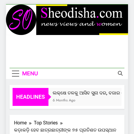
Skip
to
content
Sheodisha
News Views And Women
MENU
ଲକ୍ଷେ ତଳକୁ ଆସିବ ସୁନା ଦର, ବଜାର ଦେଲାଣି
HEADLINES
6 Months Ago
Home
Top Stories
କଡ଼ାକଡ଼ି ହେବ ଛାତ୍ରଛାତ୍ରୀଙ୍କ ୭୫ ପ୍ରତିଶତ ଉପସ୍ଥାନ