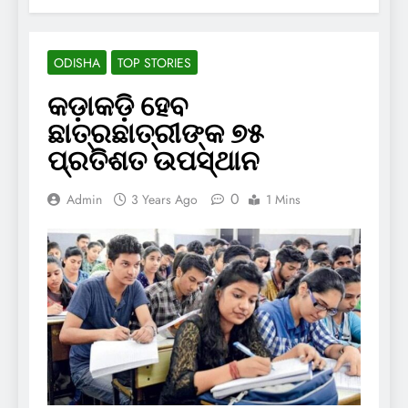
ODISHA
TOP STORIES
କଡ଼ାକଡ଼ି ହେବ
ଛାତ୍ରଛାତ୍ରୀଙ୍କ ୭୫
ପ୍ରତିଶତ ଉପସ୍ଥାନ
0
Admin
3 Years Ago
1 Mins