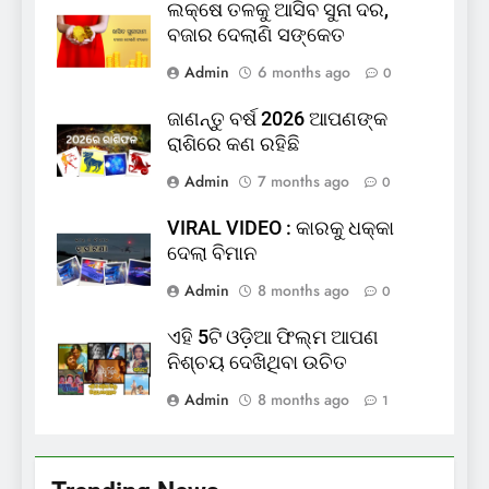
ଲକ୍ଷେ ତଳକୁ ଆସିବ ସୁନା ଦର,
ବଜାର ଦେଲାଣି ସଙ୍କେତ
Admin
6 months ago
0
ଜାଣନ୍ତୁ ବର୍ଷ 2026 ଆପଣଙ୍କ
ରାଶିରେ କଣ ରହିଛି
Admin
7 months ago
0
VIRAL VIDEO : କାରକୁ ଧକ୍କା
ଦେଲା ବିମାନ
Admin
8 months ago
0
ଏହି 5ଟି ଓଡ଼ିଆ ଫିଲ୍ମ ଆପଣ
ନିଶ୍ଚୟ ଦେଖିଥିବା ଉଚିତ
Admin
8 months ago
1