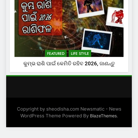
FEATURED
LIFE STYLE
କୁମ୍ଭ ରାଶି ପାଇଁ କେମିତି ରହିବ 2026, ଜାଣନ୍ତୁ
Copyright by sheodisha.com Newsmatic - News
WordPress Theme Powered By
.
BlazeThemes