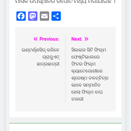
ମାସିକ ଉପସ୍ଥାନର ରିପୋର୍ଟ ମଧ୍ୟ ମଗାଯାଇଛି ।
Facebook
Mastodon
Email
Share
Previous:
Next:
Post
navigation
ଇଣ୍ଟର୍ଣ୍ଣସିପ୍‌ କରିବେ
ସିଲଭର ସିଟି ଫିଲ୍ମ
ଗ୍ରାଜୁଏଟ୍‌
ଫେଷ୍ଟିଭାଲରେ
ଛାତ୍ରଛାତ୍ରୀ
ଫିଚର ଫିଲ୍ମ
କ୍ୟାଟେଗୋରୀରେ
ଶ୍ରେଷ୍ଠ ଚଳଚ୍ଚିତ୍ର
ଭାବେ ସମ୍ମାନିତ
ହେଲା ଫିଲ୍ମ ବାଘ
ବଜାରୀ