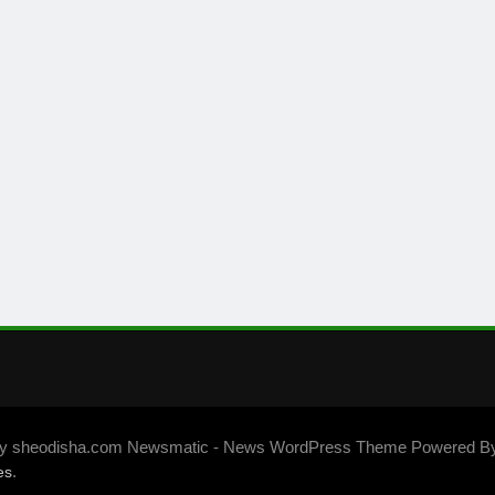
by sheodisha.com Newsmatic - News WordPress Theme Powered B
.
es