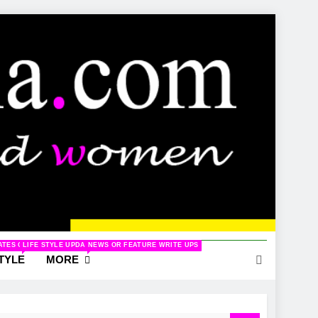
ELATED TO WOMEN
ATES ON CINEMA
LIFE STYLE UPDATES
NEWS OR FEATURE WRITE UPS
STYLE
MORE