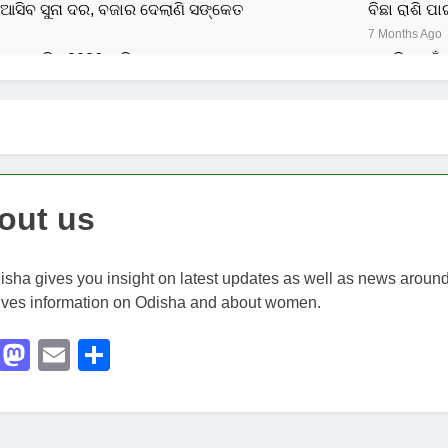
ଆସିବ ସୁନା ଦର, ବଜାର ଦେଲାଣି ସଙ୍କେତ
ବିଛା ରାଶି ପା
7 Months Ago
ଁ କଣ ରହିବ 2026 ରାଶି ଫଳ ଜାଣନ୍ତୁ
କୁମ୍ଭ ରାଶି ପାଇଁ 
7 Months Ago
ଁ କେମିତି ରହିବ 2026, ଜାଣନ୍ତୁ
ଧନୁ ରାଶି ପାଇଁ କେମିତି
7 Months Ago
out us
sha gives you insight on latest updates as well as news around 
ives information on Odisha and about women.
Facebook
Mastodon
Email
Share