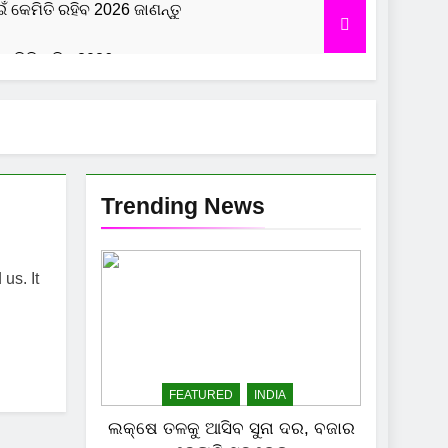
ଇଁ କେମିତି ରହିବ 2026 ଜାଣନ୍ତୁ
କେମିତି ରହିବ 2026, ଜାଣନ୍ତୁ
 ରହିବ 2026 ଜାଣନ୍ତୁ
Trending News
us. It
FEATURED
INDIA
ଲକ୍ଷେ ତଳକୁ ଆସିବ ସୁନା ଦର, ବଜାର