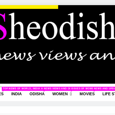
odisha.com
TOP NEWS OF WORLD, INDIA AND ODISHA
NEWS VIEWS AND ODISHA
ISSUES OF WOMEN AND NEWS R
NEWS AND UPD
ws And Women
ES
INDIA
ODISHA
WOMEN
MOVIES
LIFE 