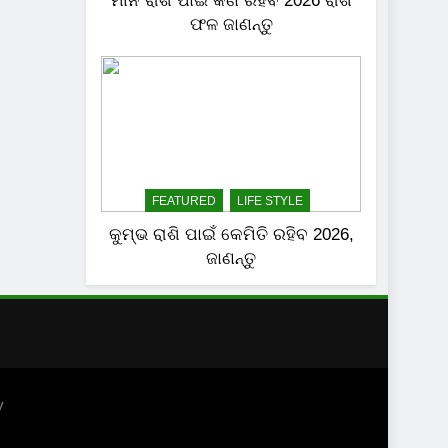
ମୀନ ରାଶି ପାଇଁ କଣ ରହିବ 2026 ରାଶି
ଫଳ ଜାଣନ୍ତୁ
FEATURED
LIFE STYLE
କୁମ୍ଭ ରାଶି ପାଇଁ କେମିତି ରହିବ 2026,
ଜାଣନ୍ତୁ
y