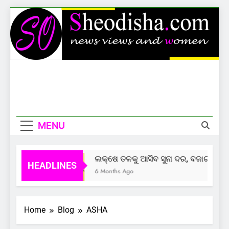
Skip
to
content
Sheodisha
News Views And Women
MENU
ଲକ୍ଷେ ତଳକୁ ଆସିବ ସୁନା ଦର, ବଜାର ଦେଲାଣ
HEADLINES
6 Months Ago
Home
Blog
ASHA