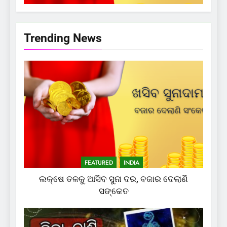
Trending News
FEATURED
INDIA
ଲକ୍ଷେ ତଳକୁ ଆସିବ ସୁନା ଦର, ବଜାର ଦେଲାଣି
ସଙ୍କେତ