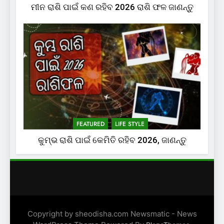
ମୀନ ରାଶି ପାଇଁ କଣ ରହିବ 2026 ରାଶି ଫଳ ଜାଣନ୍ତୁ
FEATURED
LIFE STYLE
କୁମ୍ଭ ରାଶି ପାଇଁ କେମିତି ରହିବ 2026, ଜାଣନ୍ତୁ
Copyright by sheodisha.com Newsmatic - News