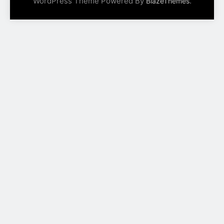
WordPress Theme Powered By
.
BlazeThemes