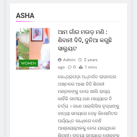
ASHA
ଆମ ଗାଁର ମଉଡ଼ ମଣି :
ଶିବାନୀ ଦିଦି, ଦୁନିଆ କରୁଛି
ସାଲ୍ୟୁଟ
Admin
2 years
WOMEN
ago
0
1 mins
କେନ୍ଦ୍ରାପଡ଼ା ଅନ୍ତର୍ଗତ ରାଜନଗର
ଅଞ୍ଚଳର ଆଶା ଦିଦି ଶିବାନୀ
ମଣ୍ଡଳଙ୍କୁ ନେଇ ଖାଲି ରାଜ୍ୟ
କାହିଁକି ଜାତୀୟ ଗଣ ମାଧ୍ୟରେ ବି
ଚର୍ଚ୍ଚା । ଜଣେ ପାରାଲିସିସ ବୃଦ୍ଧାଙ୍କୁ
ବାତ୍ୟା ସମୟରେ ଦେଢ଼ କିଲୋମିଟର
ପର୍ଯ୍ୟନ୍ତ କାନ୍ଧରେ ବୋହି
ଆଶ୍ରୟସ୍ଥଳକୁ ନେଇ ଯାଇଥିଲେ
ଶିବାନୀ। ବାତ୍ୟା ସମୟରେ ଲୋକଙ୍କ