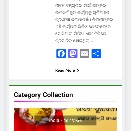
ଜୀବନ ବଞ୍ଚାଇବା ପାଇଁ ତାଙ୍କର
ଉତ୍ସର୍ଗୀକୃତ କାର୍ଯ୍ୟକୁ ଚାରିଆଡ଼େ
ପ୍ରଶଂସା କରାଯାଉଛି। ଶିବାନୀଙ୍କର
ଏହି କାର୍ଯ୍ୟର ଭିଡିଓ ଯେତେବେଳେ
ସୋସିଆଲ ମିଡିଆ ଏବଂ ଟିଭିରେ
ପ୍ରସାରିତ ହୋଇଥିଲା…
Facebook
Mastodon
Email
Share
Read More
Category Collection
India
267
News