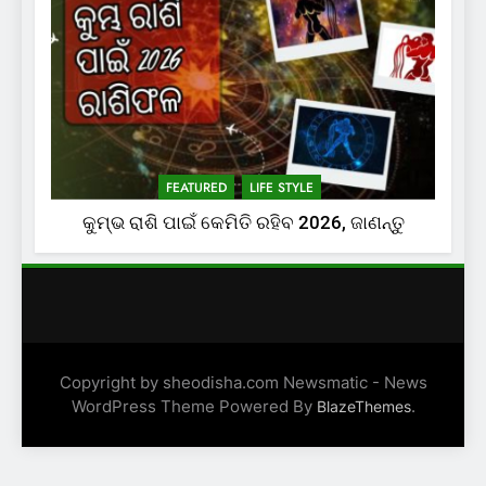
FEATURED
LIFE STYLE
କୁମ୍ଭ ରାଶି ପାଇଁ କେମିତି ରହିବ 2026, ଜାଣନ୍ତୁ
Copyright by sheodisha.com Newsmatic - News
WordPress Theme Powered By
.
BlazeThemes