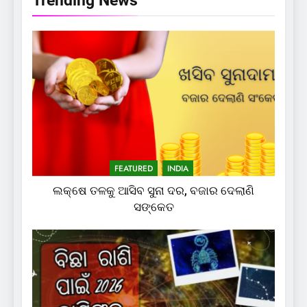
Trending News
FEATURED
INDIA
ଲକ୍ଷେ ତଳକୁ ଆସିବ ସୁନା ଦର, ବଜାର ଦେଲାଣି
ସଙ୍କେତ