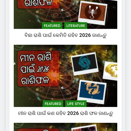
FEATURED
LITERATURE
ବିଛା ରାଶି ପାଇଁ କେମିତି ରହିବ 2026 ଜାଣନ୍ତୁ
FEATURED
LIFE STYLE
ମୀନ ରାଶି ପାଇଁ କଣ ରହିବ 2026 ରାଶି ଫଳ ଜାଣନ୍ତୁ