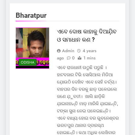
Bharatpur
ଏବେ ଦୋଷ କାହାକୁ ଦିଆଯ଼ିବ
ଓ ସମାଧାନ କଣ ?
Admin
4 years
ago
0
1 mins
ODISHA
ଏବେ ରାଜଧାନୀ ଉଠୁଛି ପଡୁଛି ।
ହାଟବଜାର ଟିଭି ସୋସିଆଲ ମିଡିଆ
ଯ଼ୋଉଠି ଦେଖିବ ଏବେ ସେହି ଚର୍ଚ୍ଚା।
ବାହପର ଦିନ ବରକୁ ଛାଡ଼ ପଳେଇଲେ
ଜଣେ ଯ଼ୁବତୀ। ଖାଲି ଛାଡ଼ିକି
ଯ଼ାଇନାହାନ୍ତି ମାଡ଼ ମାରିକି ଯ଼ାଇଛନ୍ତି,
ଟଙ୍କା ସୁନା ନେଇ ପଳେଇଛନ୍ତି।
ଏବେ ବାଧ୍ୟ ହୋଇ ବର ଭୁବନେଶ୍ବର
ଭରତପୁର ଥାନାର ଦ୍ବାରସ୍ଥ
ହୋଇଛନ୍ତି। କଥା ଅଧିକ ଲେଖିବାର