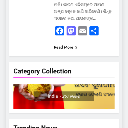
ନାହିଁ। କାରଣ ଏବିଷୟରେ ଆପଣ
ଅଳ୍ପ ବହୁତେ ଜାଣି ସାରିବେଣି। କିନ୍ତୁ
ଏଠାରେ କଥା ଆପଣଙ୍କ…
Facebook
Mastodon
Email
Share
Read More
Category Collection
India
267
News