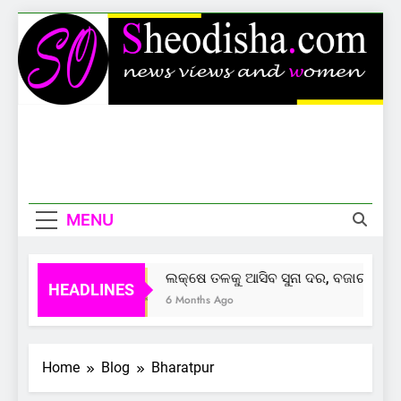
Skip
to
content
Sheodisha
News Views And Women
MENU
ଲକ୍ଷେ ତଳକୁ ଆସିବ ସୁନା ଦର, ବଜାର ଦେଲାଣ
HEADLINES
6 Months Ago
Home
Blog
Bharatpur