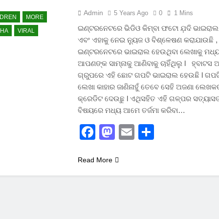
Admin
5 Years Ago
0
1 Mins
LDREN
MORE
ଇଣ୍ଟରନେଟରେ ଭିଡିଓ କିମ୍ବା ଫଟୋ ଯ଼ଦି ଭାଇରାଲ
SHA
VIRAL
ଏବଂ ଏହାକୁ ନେଇ ନ୍ୟୁଜ ଓ ବିଶ୍ଳେଷଣ କରାଯାଉଛି 
ଇଣ୍ଟରନେଟରେ ଭାଇରାଲ ହେଉଥିବା ଲେଖାକୁ ମଧ୍
ଆପଣଙ୍କ ସାମ୍ନାକୁ ଆଣିବାକୁ ଚାହିଁଥିଲୁ l ହ୍ବାଟସ
ଗ୍ରୁପରେ ଏହି ଛୋଟ ଗପଟି ଭାଇରାଲ ହେଉଛି l ଗପ
ଲେଖା କାହାର ଜାଣିନାହୁଁ ତେବେ ସେହି ଅଜଣା ଲେଖକଙ
କ୍ରେଡିଟ ଦେଉଛୁ l ଏଥିସହିତ ଏହି ଗଳ୍ପର ସତ୍ୟାସ
ବିଷୟରେ ମଧ୍ୟ ଆମେ ତର୍ଜମା କରିବା…
Facebook
Mastodon
Email
Share
Read More