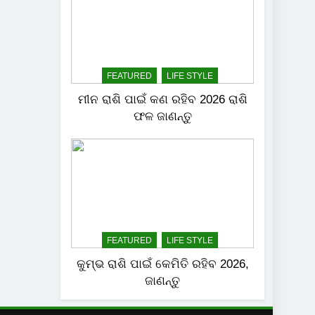
FEATURED
LIFE STYLE
ମୀନ ରାଶି ପାଇଁ କଣ ରହିବ 2026 ରାଶି
ଫଳ ଜାଣନ୍ତୁ
FEATURED
LIFE STYLE
କୁମ୍ଭ ରାଶି ପାଇଁ କେମିତି ରହିବ 2026,
ଜାଣନ୍ତୁ