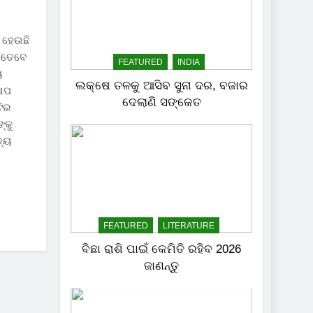
 ହେଉଛି
, ତେବେ
FEATURED
INDIA
ୟ
ଲକ୍ଷେ ତଳକୁ ଆସିବ ସୁନା ଦର, ବଜାର
 ଆପ
ଦେଲାଣି ସଙ୍କେତ
ଟିର
୍କୁ
ତ୍ୟ
FEATURED
LITERATURE
ବିଛା ରାଶି ପାଇଁ କେମିତି ରହିବ 2026
ଜାଣନ୍ତୁ