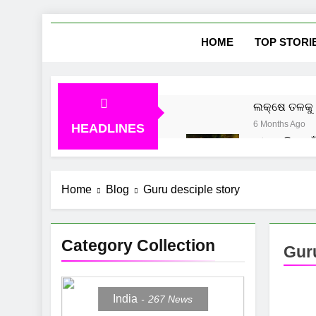
Skip
She
News Vie
to
HOME
TOP STORI
content
ଲକ୍ଷେ ତଳକୁ 
6 Months Ago
HEADLINES
ମୀନ ରାଶି ପାଇ
8 Months Ago
ମକର ରାଶି ପାଇ
Home
Blog
Guru desciple story
8 Months Ago
Category Collection
Guru
India
267
News