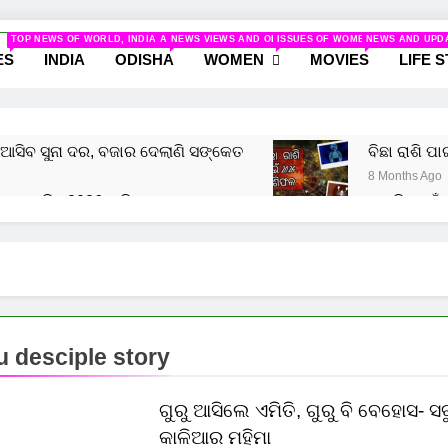
odisha.com
TOP NEWS OF WORLD, INDIA AND ODISHA
NEWS VIEWS AND ODISHA
ISSUES OF WOMEN AND NEWS R
NEWS AND UPD
ws And Women
ES
INDIA
ODISHA
WOMEN
MOVIES
LIFE 
ଆସିବ ସୁନା ଦର, ବଜାର ଦେଲାଣି ସଙ୍କେତ
ବିଛା ରାଶି ପା
8 Months Ago
ଁ କଣ ରହିବ 2026 ରାଶି ଫଳ ଜାଣନ୍ତୁ
କୁମ୍ଭ ରାଶି ପାଇଁ 
8 Months Ago
ଁ କେମିତି ରହିବ 2026, ଜାଣନ୍ତୁ
ଧନୁ ରାଶି ପାଇଁ କେମିତି
8 Months Ago
 desciple story
ଗୁରୁ ଆସିଲେ ଏମିତି, ଗୁରୁ ବି ବେହୋସ- ସବ
କାଳିଆର ମହିମା