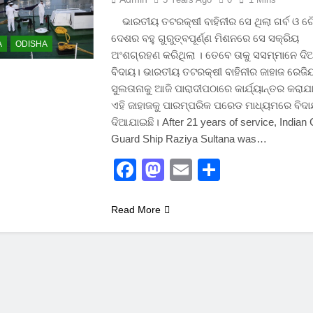
ଭାରତୀୟ ତଟରକ୍ଷୀ ବାହିନୀର ସେ ଥିଲା ଗର୍ବ ଓ 
ଦେଶର ବହୁ ଗୁରୁତ୍ବପୂର୍ଣ୍ଣ ମିଶନରେ ସେ ସକ୍ରିୟ
A
ODISHA
ଅଂଶଗ୍ରହଣ କରିଥିଲା । ତେବେ ତାକୁ ସସମ୍ମାନେ ଦି
ବିଦାୟ। ଭାରତୀୟ ତଟରକ୍ଷୀ ବାହିନୀର ଜାହାଜ ରେଜି
ସୁଲତାନାକୁ ଆଜି ପାରାଦୀପଠାରେ କାର୍ଯ୍ୟାନ୍ତର କରାଯ
ଏହି ଜାହାଜକୁ ପାରମ୍ପରିକ ପରେଡ ମାଧ୍ୟମରେ ବିଦ
ଦିଆଯାଇଛି। After 21 years of service, Indian
Guard Ship Raziya Sultana was…
Facebook
Mastodon
Email
Share
Read More