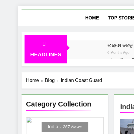
Skip
She
News Vie
to
HOME
TOP STORI
content
ଲକ୍ଷେ ତଳକୁ 
6 Months Ago
HEADLINES
ମୀନ ରାଶି ପାଇ
7 Months Ago
ମକର ରାଶି ପାଇ
Home
Blog
Indian Coast Guard
7 Months Ago
Category Collection
Ind
India
267
News