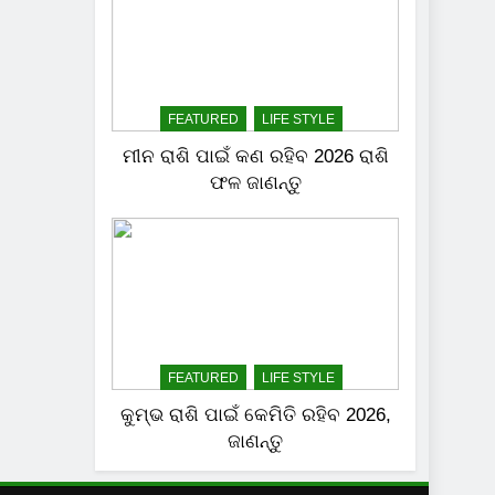
FEATURED
LIFE STYLE
ମୀନ ରାଶି ପାଇଁ କଣ ରହିବ 2026 ରାଶି
ଫଳ ଜାଣନ୍ତୁ
FEATURED
LIFE STYLE
କୁମ୍ଭ ରାଶି ପାଇଁ କେମିତି ରହିବ 2026,
ଜାଣନ୍ତୁ