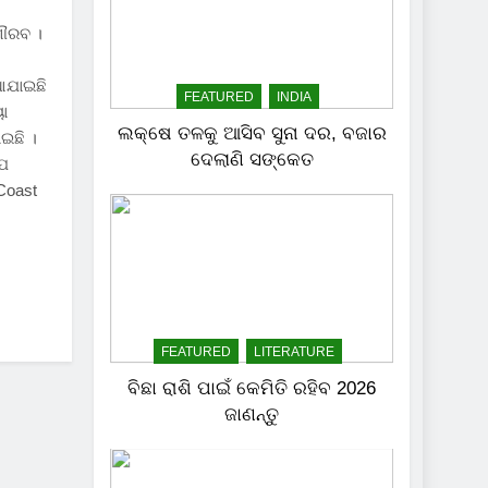
ଗୌରବ ।
ଆଯାଇଛି
FEATURED
INDIA
ୟା
ଲକ୍ଷେ ତଳକୁ ଆସିବ ସୁନା ଦର, ବଜାର
ାଇଛି ।
ଦେଲାଣି ସଙ୍କେତ
ାଯ
 Coast
FEATURED
LITERATURE
ବିଛା ରାଶି ପାଇଁ କେମିତି ରହିବ 2026
ଜାଣନ୍ତୁ