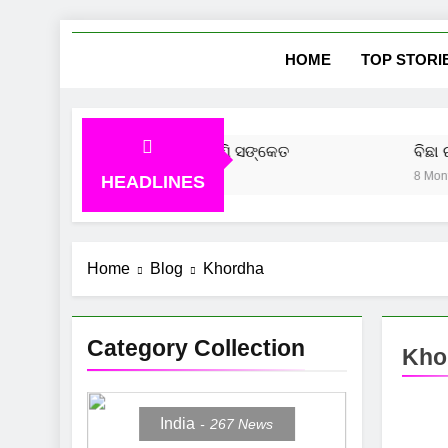
Skip
She
News Vie
to
HOME
TOP STORI
content
ୁ ଆସିବ ସୁନା ଦର, ବଜାର ଦେଲାଣି ସଙ୍କେତ
ବିଛା ରାଶି
o
8 Months A
HEADLINES
Home
Blog
Khordha
Category Collection
Kho
India
267
News