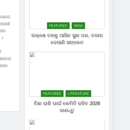
୍ଲସରେ
କାହାଣୀ
FEATURED
INDIA
ହାର
ଲକ୍ଷେ ତଳକୁ ଆସିବ ସୁନା ଦର, ବଜାର
 ।
ଦେଲାଣି ସଙ୍କେତ
ି
ିସୋଡରେ
ପାଇକ
FEATURED
LITERATURE
ବିଛା ରାଶି ପାଇଁ କେମିତି ରହିବ 2026
ଜାଣନ୍ତୁ