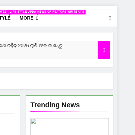
ELATED TO WOMEN
ATES ON CINEMA
LIFE STYLE UPDATES
NEWS OR FEATURE WRITE UPS
STYLE
MORE
ରହିବ 2026 ରାଶି ଫଳ ଜାଣନ୍ତୁ
କୁମ୍ଭ ରାଶି ପାଇଁ କେମିତ
8 Months Ago
Trending News