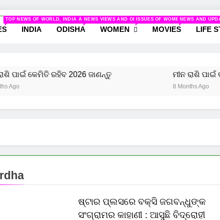
odisha.com
TOP NEWS OF WORLD, INDIA AND ODISHA
NEWS VIEWS AND ODISHA
ISSUES OF WOMEN AND NEWS R
NEWS AND UPD
ws And Women
ES
INDIA
ODISHA
WOMEN
MOVIES
LIFE 
 ପାଇଁ କେମିତି ରହିବ 2026 ଜାଣନ୍ତୁ
ମୀନ ରାଶି ପାଇଁ କଣ 
go
8 Months Ago
rdha
ଷ୍ଟାର ପ୍ଲସରେ ବକ୍ସି ଜଗବନ୍ଧୁଙ୍କ
ସଂଗ୍ରାମର କାହାଣୀ : ଆସୁଛି ବିଦ୍ରୋହୀ