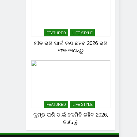
FEATURED
LIFE STYLE
ମୀନ ରାଶି ପାଇଁ କଣ ରହିବ 2026 ରାଶି
ଫଳ ଜାଣନ୍ତୁ
FEATURED
LIFE STYLE
କୁମ୍ଭ ରାଶି ପାଇଁ କେମିତି ରହିବ 2026,
ଜାଣନ୍ତୁ