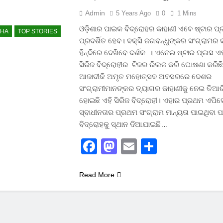
Admin
5 Years Ago
0
1 Mins
ଓଡ଼ିଶାର ପାଇକ ବିଦ୍ରୋହର କାହାଣୀ ଏବେ ଷ୍ଟାର ପ
SHA
TOP STORIES
ପ୍ରଦର୍ଶିତ ହେବ। ବକ୍ସି ଜଗବନ୍ଧୁଙ୍କର ସଂଗ୍ରାମର 
ହିନ୍ଦିରେ ଦେଖିବେ ଦର୍ଶକ । ଏନେଇ ଷ୍ଟାର ପ୍ଲସ ଏ
ସିରିଜ ବିଦ୍ରୋହୀର ଟିଜର ରିଲଜ କରି ଘୋଷଣା କରିଛି
ଆଜାଦୀକି ଅମୃତ ମହୋତ୍ସବ ଅବସରରେ ଦେଶର
ସଂଗ୍ରାମୀମାନଙ୍କର ତ୍ୟାଗର କାହାଣୀକୁ ନେଇ ତିଆର
ହୋଇଛି ଏହି ସିରିଜ ବିଦ୍ରୋହୀ। ଏହାର ପ୍ରଥମ ଏପ
ସ୍ବାଧୀନତାର ପ୍ରଥମ ସଂଗ୍ରାମ ମାନ୍ୟତା ପାଇଥିବା 
ବିଦ୍ରୋହକୁ ସ୍ଥାନ ଦିଆଯାଇଛି…
Facebook
Mastodon
Email
Share
Read More