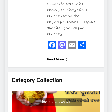
ସମୟରେ ବିଶେଷ ସତର୍କତା
ଅବଲମ୍ବନ କରିବାକୁ ପଡିବ।
ଆପଣଙ୍କ ଜୀବନଶୈଳୀ
ଅସ୍ତବ୍ୟସ୍ତ ହୋଇପାରେ। ଜୁଲାଇ
ଏବଂ ଡିସେମ୍ବର ମଧ୍ୟରେ,
ଆପଣଙ୍କୁ…
Facebook
Mastodon
Email
Share
Read More
Category Collection
India
267
News