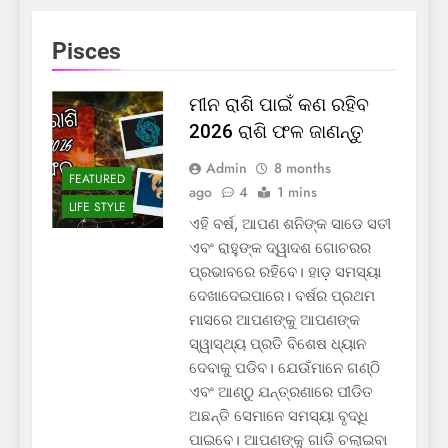
Pisces
ମୀନ ରାଶି ପାଇଁ କଣ ରହିବ
2026 ରାଶି ଫଳ ଜାଣନ୍ତୁ
Admin
8 months
FEATURED
ago
4
1 mins
LIFE STYLE
ଏହି ବର୍ଷ, ଆପଣ ଶନିଙ୍କ ସାଡେ ସତୀ
ଏବଂ ରାହୁଙ୍କ ଦ୍ୱାଦଶ ଗୋଚରର
ପ୍ରଭାବରେ ରହିବେ। ହାଡ଼ ସମସ୍ୟା
ଦେଖାଦେଇପାରେ। ବର୍ଷର ପ୍ରଥମ
ମାସରେ ଆପଣଙ୍କୁ ଆପଣଙ୍କ
ସ୍ୱାସ୍ଥ୍ୟ ପ୍ରତି ବିଶେଷ ଧ୍ୟାନ
ଦେବାକୁ ପଡିବ। ଯେଉଁମାନେ ଗଣ୍ଠି
ଏବଂ ଆଣ୍ଠୁ ଯନ୍ତ୍ରଣାରେ ପୀଡିତ
ଅଛନ୍ତି ସେମାନେ ସମସ୍ୟା ବୃଦ୍ଧି
ପାଇବେ। ଆପଣଙ୍କୁ ଗାଡି ଚଲାଇବା