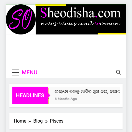
Skip
to
content
Sheodisha
News Views And Women
MENU
ଲକ୍ଷେ ତଳକୁ ଆସିବ ସୁନା ଦର, ବଜାର ଦେଲାଣ
HEADLINES
6 Months Ago
Home
Blog
Pisces