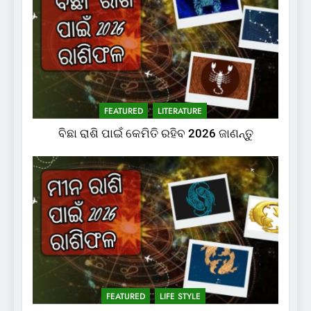
FEATURED
LITERATURE
ବିଛା ରାଶି ପାଇଁ କେମିତି ରହିବ 2026 ଜାଣନ୍ତୁ
FEATURED
LIFE STYLE