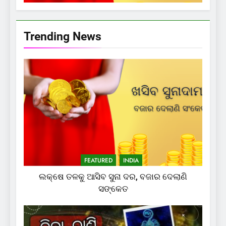
Trending News
FEATURED
INDIA
ଲକ୍ଷେ ତଳକୁ ଆସିବ ସୁନା ଦର, ବଜାର ଦେଲାଣି
ସଙ୍କେତ