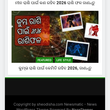
ମୀନ ରାଶି ପାଇଁ କଣ ରହିବ 2026 ରାଶି ଫଳ ଜାଣନ୍ତୁ
FEATURED
LIFE STYLE
କୁମ୍ଭ ରାଶି ପାଇଁ କେମିତି ରହିବ 2026, ଜାଣନ୍ତୁ
Copyright by sheodisha.com Newsmatic - News
WordPress Theme Powered By
.
BlazeThemes