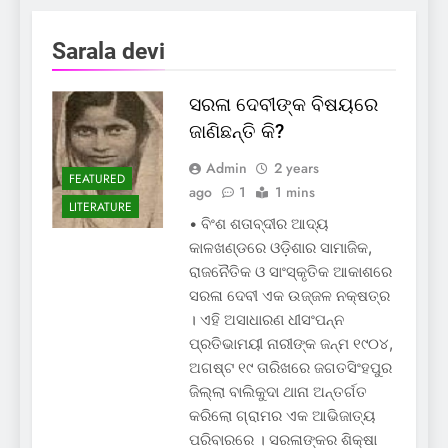
Sarala devi
ସରଳା ଦେବୀଙ୍କ ବିଷୟରେ
ଜାଣିଛନ୍ତି କି?
Admin
2 years
FEATURED
ago
1
1 mins
LITERATURE
• ବିଂଶ ଶତାବ୍ଦୀର ଆଦ୍ୟ
କାଳଖଣ୍ଡରେ ଓଡ଼ିଶାର ସାମାଜିକ,
ରାଜନୈତିକ ଓ ସାଂସ୍କୃତିକ ଆକାଶରେ
ସରଳା ଦେବୀ ଏକ ଉଜ୍ଜଳ ନକ୍ଷତ୍ର
। ଏହି ଅସାଧାରଣ ଧୀସଂପନ୍ନ
ପ୍ରତିଭାମୟୀ ନାରୀଙ୍କ ଜନ୍ମ ୧୯୦୪,
ଅଗଷ୍ଟ ୧୯ ତାରିଖରେ ଜଗତସିଂହପୁର
ଜିଲ୍ଲା ବାଲିକୁଦା ଥାନା ଅନ୍ତର୍ଗତ
କରିଲୋ ଗ୍ରାମର ଏକ ଆଭିଜାତ୍ୟ
ପରିବାରରେ । ସରଳାଙ୍କର ଶିକ୍ଷା