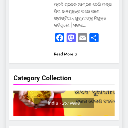
ପ୍ରତି ପ୍ରବଳ ଆଗ୍ରହ ଦେଖି ତାଙ୍କ
ପିତା ବାଳମୁକୁନ୍ଦ ଘରେ ଜଣେ
ଖ୍ରୀଷ୍ଟିଆନ୍ ଗୁରୁମା’ଙ୍କୁ ନିଯୁକ୍ତ
କରିଥିଲେ | ସରଳା…
Facebook
Mastodon
Email
Share
Read More
Category Collection
India
267
News