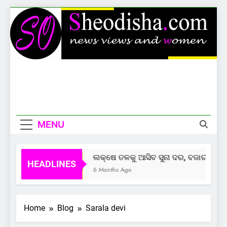
Skip
to
content
Sheodisha
News Views And Women
MENU
ଲକ୍ଷେ ତଳକୁ ଆସିବ ସୁନା ଦର, ବଜାର ଦେଲାଣ
HEADLINES
6 Months Ago
Home
Blog
Sarala devi