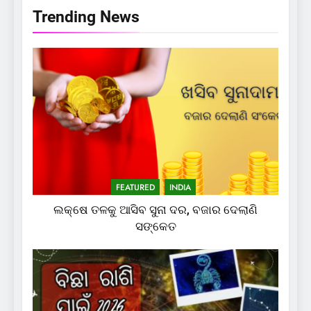
Trending News
FEATURED
INDIA
ଲକ୍ଷେ ତଳକୁ ଆସିବ ସୁନା ଦର, ବଜାର ଦେଲାଣି
ସଙ୍କେତ