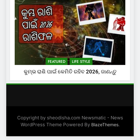
FEATURED
LIFE STYLE
କୁମ୍ଭ ରାଶି ପାଇଁ କେମିତି ରହିବ 2026, ଜାଣନ୍ତୁ
Copyright by sheodisha.com Newsmatic - News
WordPress Theme Powered By
.
BlazeThemes