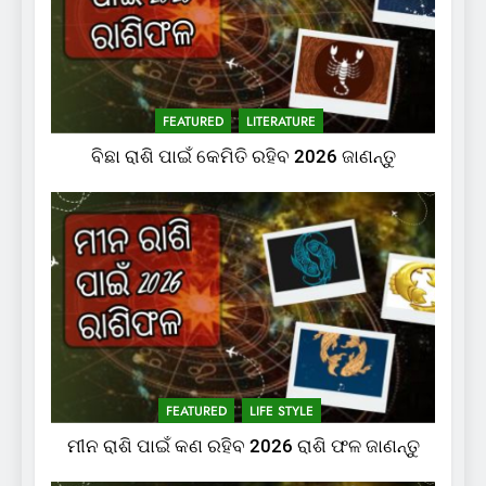
FEATURED
LITERATURE
ବିଛା ରାଶି ପାଇଁ କେମିତି ରହିବ 2026 ଜାଣନ୍ତୁ
FEATURED
LIFE STYLE
ମୀନ ରାଶି ପାଇଁ କଣ ରହିବ 2026 ରାଶି ଫଳ ଜାଣନ୍ତୁ