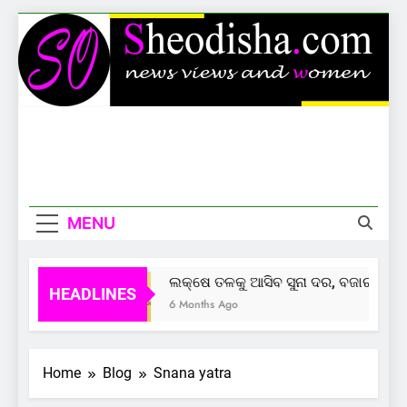
Skip
to
content
Sheodisha
News Views And Women
MENU
ଲକ୍ଷେ ତଳକୁ ଆସିବ ସୁନା ଦର, ବଜାର ଦେଲା
HEADLINES
6 Months Ago
Home
Blog
Snana yatra