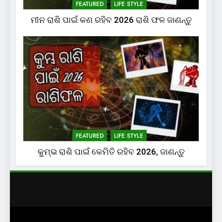
FEATURED
LIFE STYLE
ମୀନ ରାଶି ପାଇଁ କଣ ରହିବ 2026 ରାଶି ଫଳ ଜାଣନ୍ତୁ
FEATURED
LIFE STYLE
କୁମ୍ଭ ରାଶି ପାଇଁ କେମିତି ରହିବ 2026, ଜାଣନ୍ତୁ