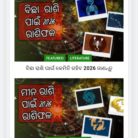
FEATURED
LITERATURE
ବିଛା ରାଶି ପାଇଁ କେମିତି ରହିବ 2026 ଜାଣନ୍ତୁ