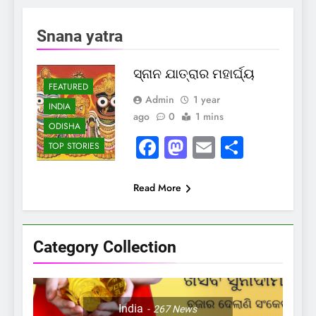
Snana yatra
ସ୍ନାନ ଯାତ୍ରାର ମହାର୍ଘ୍ୟ
FEATURED
Admin
1 year
INDIA
ago
0
1 mins
ODISHA
Facebook
Mastodon
Email
Share
TOP STORIES
Read More
Category Collection
India
267
News