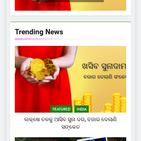
Trending News
FEATURED
INDIA
ଲକ୍ଷେ ତଳକୁ ଆସିବ ସୁନା ଦର, ବଜାର ଦେଲାଣି
ସଙ୍କେତ