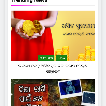
Trending News
FEATURED
INDIA
ଲକ୍ଷେ ତଳକୁ ଆସିବ ସୁନା ଦର, ବଜାର ଦେଲାଣି
ସଙ୍କେତ