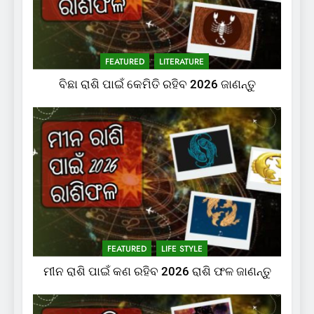
FEATURED
LITERATURE
ବିଛା ରାଶି ପାଇଁ କେମିତି ରହିବ 2026 ଜାଣନ୍ତୁ
FEATURED
LIFE STYLE
ମୀନ ରାଶି ପାଇଁ କଣ ରହିବ 2026 ରାଶି ଫଳ ଜାଣନ୍ତୁ