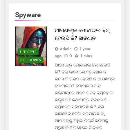
Spyware
ଆପଣଙ୍କ ମୋବାଇଲ ହିଟ୍
ହେଉଛି କି? ସାବଧାନ
Admin
1 year
LIFE STYLE
ago
0
1 mins
TOP STORIES
ଆପଣଙ୍କ ମୋବାଇଲ ହିଟ୍ ହେଉଛି
କି? ବିନା କାରଣରେ ବ୍ୟବହାର ନ
କଲେ ବି ଗରମ ହେଉଛି କି ଆପଣଙ୍କ
ମୋବାଇଲ? ମୋବାଇଲ ଅନ
କଲାମାତ୍ରେ ଅଜବ ଗଜବ ବ୍ୟବହାର
କରୁଛି କି? କଥାବାର୍ତ୍ତା ନକଲେ ବି
ବ୍ୟାଟେରି ସରିଯାଉଛି କି ? ବିନା
କାରଣରେ ଡେଟା ସରିଯାଉଛି କି,
ଆପଣଙ୍କୁ ଅଧିକ ରିଚାର୍ଜ କରିବାକୁ
ପଡୁଛି କି ? ତାହେଲେ ସାବଧାନ