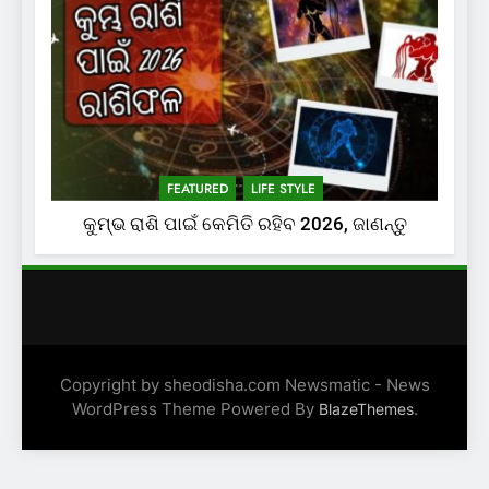
FEATURED
LIFE STYLE
କୁମ୍ଭ ରାଶି ପାଇଁ କେମିତି ରହିବ 2026, ଜାଣନ୍ତୁ
Copyright by sheodisha.com Newsmatic - News
WordPress Theme Powered By
.
BlazeThemes