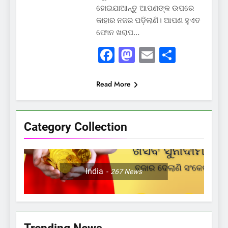
ହୋଇଯାଆନ୍ତୁ ଆପଣଙ୍କ ଉପରେ
କାହାର ନଜର ପଡ଼ିଲାଣି। ଆପଣ ହୁଏତ
ଫୋନ ଖରାପ…
Facebook
Mastodon
Email
Share
Read More
Category Collection
India
267
News