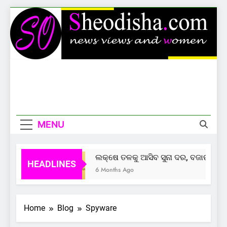
Skip
to
content
Sheodisha
News Views And Women
MENU
ଲକ୍ଷେ ତଳକୁ ଆସିବ ସୁନା ଦର, ବଜାର ଦେଲା
HEADLINES
6 Months Ago
Home
Blog
Spyware