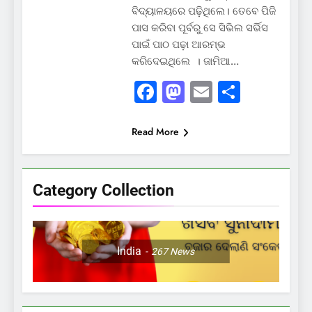
ବିଦ୍ୟାଳୟରେ ପଢ଼ିଥିଲେ। ତେବେ ପିଜି
ପାସ କରିବା ପୂର୍ବରୁ ସେ ସିଭିଲ ସର୍ଭିସ
ପାଇଁ ପାଠ ପଢ଼ା ଆରମ୍ଭ
କରିଦେଇଥିଲେ । ଜାମିଆ…
Facebook
Mastodon
Email
Share
Read More
Category Collection
India
267
News