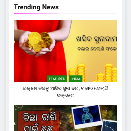
Trending News
FEATURED
INDIA
ଲକ୍ଷେ ତଳକୁ ଆସିବ ସୁନା ଦର, ବଜାର ଦେଲାଣି
ସଙ୍କେତ