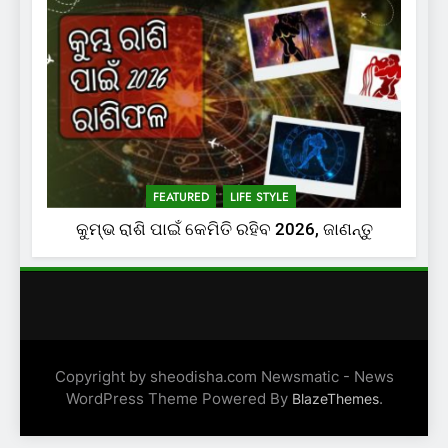
FEATURED
LIFE STYLE
କୁମ୍ଭ ରାଶି ପାଇଁ କେମିତି ରହିବ 2026, ଜାଣନ୍ତୁ
Copyright by sheodisha.com Newsmatic - News
WordPress Theme Powered By
.
BlazeThemes