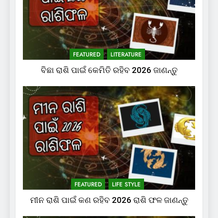
FEATURED
LITERATURE
ବିଛା ରାଶି ପାଇଁ କେମିତି ରହିବ 2026 ଜାଣନ୍ତୁ
FEATURED
LIFE STYLE
ମୀନ ରାଶି ପାଇଁ କଣ ରହିବ 2026 ରାଶି ଫଳ ଜାଣନ୍ତୁ