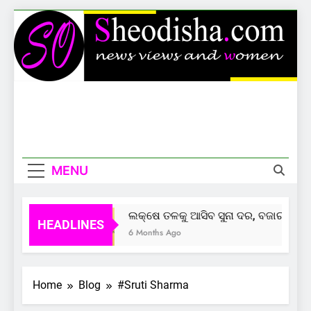
Skip
to
content
Sheodisha
News Views And Women
MENU
ଲକ୍ଷେ ତଳକୁ ଆସିବ ସୁନା ଦର, ବଜାର ଦେଲାଣ
HEADLINES
6 Months Ago
Home
Blog
#Sruti Sharma