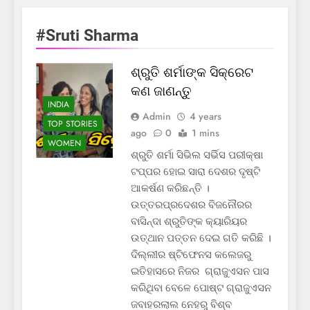
#Sruti Sharma
ଶ୍ରୁତି ଶର୍ମାଙ୍କ ସିକ୍ରେଟ
କଣ ଜାଣନ୍ତୁ
INDIA
Admin
4 years
TOP STORIES
ago
0
1 mins
WOMEN
ଶ୍ରୁତି ଶର୍ମା ସିଭିଲ ସର୍ଭିସ ପରୀକ୍ଷା
ଟପ୍ପର ହୋଇ ସାରା ଦେଶର ଦୃଷ୍ଟି
ଆକର୍ଷଣ କରିଛନ୍ତି ।
ଉତ୍ତରପ୍ରଦେଶର ବିଜନୌରର
ବାସିନ୍ଦା ଶ୍ରୁତିଙ୍କ କ୍ୟାରିୟର
ଉତ୍ଥାନ ପତ୍ତନ ଦେଇ ଗତି କରିଛି ।
ଦିଲ୍ଲୀର ଷ୍ଟିଫେନସ କଲେଜରୁ
ଇତିହାସରେ ନିଜର ଗ୍ରାଜୁଏସନ ପାସ
କରିଥିବା ବେଳେ ପୋଷ୍ଟ ଗ୍ରାଜୁଏସନ
ଜବାହରଲାଲ ନେହରୁ ବିଶ୍ବ