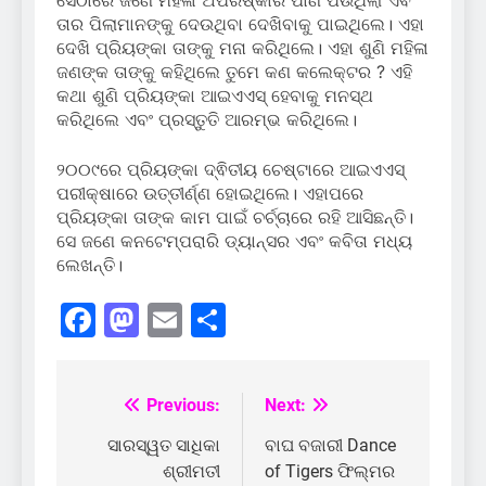
ତାର ପିଲାମାନଙ୍କୁ ଦେଉଥିବା ଦେଖିବାକୁ ପାଇଥିଲେ। ଏହା
ଦେଖି ପ୍ରିୟଙ୍କା ତାଙ୍କୁ ମନା କରିଥିଲେ। ଏହା ଶୁଣି ମହିଳା
ଜଣଙ୍କ ତାଙ୍କୁ କହିଥିଲେ ତୁମେ କଣ କଲେକ୍ଟର ? ଏହି
କଥା ଶୁଣି ପ୍ରିୟଙ୍କା ଆଇଏଏସ୍ ହେବାକୁ ମନସ୍ଥ
କରିଥିଲେ ଏବଂ ପ୍ରସ୍ତୁତି ଆରମ୍ଭ କରିଥିଲେ।
୨୦୦୯ରେ ପ୍ରିୟଙ୍କା ଦ୍ଵିତୀୟ ଚେଷ୍ଟାରେ ଆଇଏଏସ୍
ପରୀକ୍ଷାରେ ଉତ୍ତୀର୍ଣ୍ଣ ହୋଇଥିଲେ। ଏହାପରେ
ପ୍ରିୟଙ୍କା ତାଙ୍କ କାମ ପାଇଁ ଚର୍ଚ୍ଚାରେ ରହି ଆସିଛନ୍ତି।
ସେ ଜଣେ କନଟେମ୍ପରାରି ଡ୍ୟାନ୍ସର ଏବଂ କବିତା ମଧ୍ୟ
ଲେଖନ୍ତି।
Facebook
Mastodon
Email
Share
Previous:
Next:
Post
navigation
ସାରସ୍ୱତ ସାଧିକା
ବାଘ ବଜାରୀ Dance
ଶ୍ରୀମତୀ
of Tigers ଫିଲ୍ମର