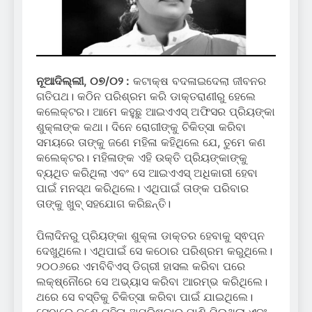
ନୂଆଦିଲ୍ଲୀ, ୦୭/୦୨ :
କଟାକ୍ଷ ବଦଳାଇଦେଲା ଜୀବନର
ଗତିପଥ। କଠିନ ପରିଶ୍ରମ କରି ଡାକ୍ତରାଣୀରୁ ହେଲେ
କଲେକ୍ଟର। ଆମେ କହୁଛୁ ଆଇଏଏସ୍ ଅଫିସର ପ୍ରିୟଙ୍କା
ଶୁକ୍ଳାଙ୍କ କଥା। ଦିନେ ରୋଗୀଙ୍କୁ ଚିକିତ୍ସା କରିବା
ସମୟରେ ତାଙ୍କୁ ଜଣେ ମହିଳା କହିଥିଲେ ଯେ, ତୁମେ କଣ
କଲେକ୍ଟର। ମହିଳାଙ୍କ ଏହି ଉକ୍ତି ପ୍ରିୟଙ୍କାଙ୍କୁ
ବ୍ୟଥିତ କରିଥିଲା ଏବଂ ସେ ଆଇଏଏସ୍ ଅଧିକାରୀ ହେବା
ପାଇଁ ମନସ୍ଥ କରିଥିଲେ। ଏଥିପାଇଁ ତାଙ୍କ ପରିବାର
ତାଙ୍କୁ ଖୁବ୍ ସହଯୋଗ କରିଛନ୍ତି।
ପିଲାଦିନରୁ ପ୍ରିୟଙ୍କା ଶୁକ୍ଳା ଡାକ୍ତର ହେବାକୁ ସ୍ଵପ୍ନ
ଦେଖୁଥିଲେ। ଏଥିପାଇଁ ସେ କଠୋର ପରିଶ୍ରମ କରୁଥିଲେ।
୨୦୦୬ରେ ଏମବିବିଏସ୍ ଡିଗ୍ରୀ ହାସଲ କରିବା ପରେ
ଲକ୍ଷ୍ନୌରେ ସେ ଅଭ୍ୟାସ କରିବା ଆରମ୍ଭ କରିଥିଲେ।
ଥରେ ସେ ବସ୍ତିକୁ ଚିକିତ୍ସା କରିବା ପାଇଁ ଯାଇଥିଲେ।
ସେଠାରେ ଜଣେ ମହିଳା ଅପରିଷ୍କାର ପାଣି ପିଉଥିଲା ଏବଂ