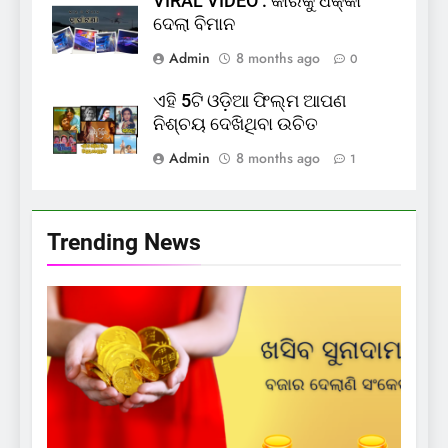
VIRAL VIDEO : କାରକୁ ଧକ୍କା
ଦେଲା ବିମାନ
Admin
8 months ago
0
ଏହି 5ଟି ଓଡ଼ିଆ ଫିଲ୍ମ ଆପଣ
ନିଶ୍ଚୟ ଦେଖିଥିବା ଉଚିତ
Admin
8 months ago
1
Trending News