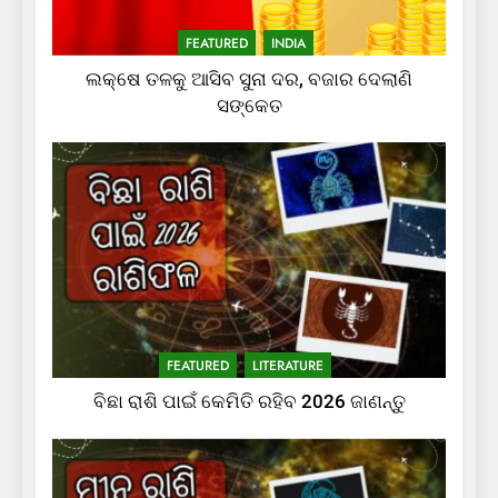
FEATURED
INDIA
ଲକ୍ଷେ ତଳକୁ ଆସିବ ସୁନା ଦର, ବଜାର ଦେଲାଣି
ସଙ୍କେତ
FEATURED
LITERATURE
ବିଛା ରାଶି ପାଇଁ କେମିତି ରହିବ 2026 ଜାଣନ୍ତୁ