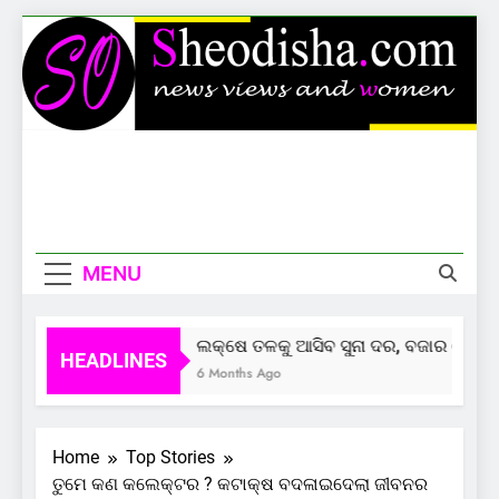
Skip
to
content
Sheodisha
News Views And Women
MENU
ଲକ୍ଷେ ତଳକୁ ଆସିବ ସୁନା ଦର, ବଜାର ଦେଲାଣି
HEADLINES
6 Months Ago
Home
Top Stories
ତୁମେ କଣ କଲେକ୍ଟର ? କଟାକ୍ଷ ବଦଳାଇଦେଲା ଜୀବନର