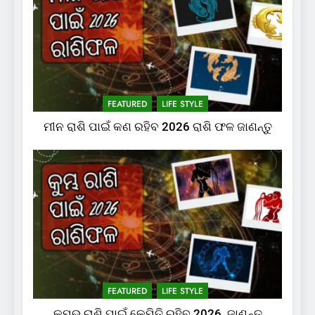
FEATURED
LIFE STYLE
ମୀନ ରାଶି ପାଇଁ କଣ ରହିବ 2026 ରାଶି ଫଳ ଜାଣନ୍ତୁ
FEATURED
LIFE STYLE
କୁମ୍ଭ ରାଶି ପାଇଁ କେମିତି ରହିବ 2026, ଜାଣନ୍ତୁ