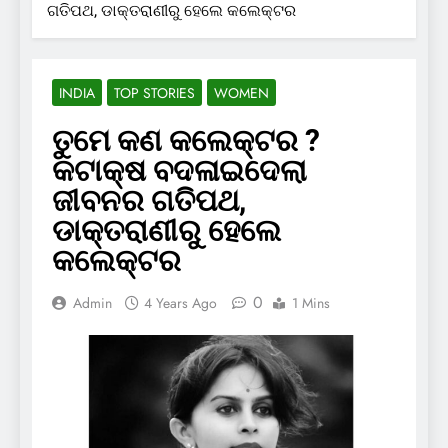
ଗତିପଥ, ଡାକ୍ତରାଣୀରୁ ହେଲେ କଲେକ୍ଟର
INDIA
TOP STORIES
WOMEN
ତୁମେ କଣ କଲେକ୍ଟର ?
କଟାକ୍ଷ ବଦଳାଇଦେଲା
ଜୀବନର ଗତିପଥ,
ଡାକ୍ତରାଣୀରୁ ହେଲେ
କଲେକ୍ଟର
0
Admin
4 Years Ago
1 Mins