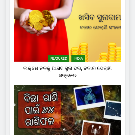
FEATURED
INDIA
ଲକ୍ଷେ ତଳକୁ ଆସିବ ସୁନା ଦର, ବଜାର ଦେଲାଣି
ସଙ୍କେତ