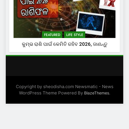
FEATURED
LIFE STYLE
କୁମ୍ଭ ରାଶି ପାଇଁ କେମିତି ରହିବ 2026, ଜାଣନ୍ତୁ
Copyright by sheodisha.com Newsmatic - News
WordPress Theme Powered By
.
BlazeThemes