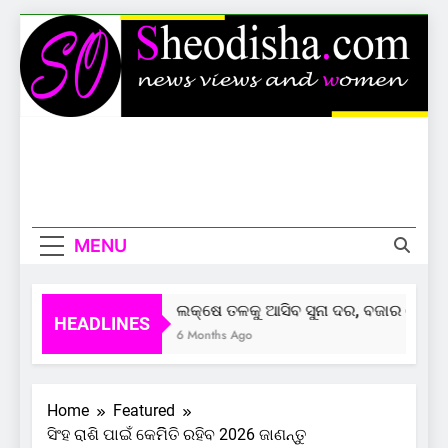
Skip
to
content
Sheodisha
News Views And Women
MENU
ଲକ୍ଷେ ତଳକୁ ଆସିବ ସୁନା ଦର, ବଜାର ଦେଲାଣି 
HEADLINES
6 Months Ago
Home
Featured
ସିଂହ ରାଶି ପାଇଁ କେମିିତି ରହିବ 2026 ଜାଣନ୍ତୁ