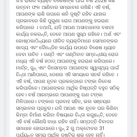
ସିଂହ ରାଶିର ବ୍ୟକ୍ତି ବିଶେଷଙ୍କ ପାଇଁ ବର୍ଷ 2026 କିଛି
ଉତ୍ତମ ଫଳ ଆଣିବାର ସମ୍ଭାବନା ରଖିଛି। ଏହି ବର୍ଷ,
ଆପଣଙ୍କ ରାଶି ଉପରେ ଶନି ଦୃଷ୍ଟି ରହିବ ଯାହାର
ପ୍ରଭାବରେ କିଛି ପୁରୁଣା ରୋଗ ଆପଣଙ୍କୁ ହଇରାଣ
କରିପାରେ । ତଥାପି, ଯଦି ଆପଣ ଅସାବଧାନତା ବଶତଃ
କାର୍ଯ୍ୟ ନକରନ୍ତି, ତେବେ ଆପଣ ସୁସ୍ଥ ରହିବେ। ଅର୍ଶ ଏବଂ
କୋଷ୍ଠକାଠିନ୍ୟରେ ପୀଡିତ ବ୍ୟକ୍ତିମାନେ ସେମାନଙ୍କର
ଖାଦ୍ୟ ଏବଂ ଦୈନନ୍ଦିନ କାର୍ଯ୍ୟ ଉପରେ ବିଶେଷ ଧ୍ୟାନ
ଦେବା ଉଚିତ । ଗଣ୍ଠି ଏବଂ ଗଣ୍ଠିବାତ ସମ୍ବନ୍ଧୀୟ ରୋଗ
ମଧ୍ୟ ଏହି ବର୍ଷ ହଠାତ୍ ଆପଣଙ୍କୁ ହଇରାଣ କରିପାରେ।
ମାର୍ଚ୍ଚ, ଜୁନ୍ ଏବଂ ଡିସେମ୍ବର ଆପଣଙ୍କ ସ୍ୱାସ୍ଥ୍ୟ ପାଇଁ
ଚିନ୍ତା ଆଣିପାରେ, ତେଣଉ ଏହି ସମୟରେ ସତର୍କ ରହିବେ ।
ଏହି ବର୍ଷ, ଆପଣ ନୂତନ ପ୍ରକଳ୍ପରେ ଟଙ୍କା ନିବେଶ
କରିପାରିବେ। ଆପଣଙ୍କର ଆର୍ଥିକ ନିଷ୍ପତ୍ତି ବହୁତ ସଠିକ୍
ହେବ। ବର୍ଷ ଆରମ୍ଭରେ ଆପଣଙ୍କୁ ଋଣ ଟଙ୍କା
ମିଳିପାରେ। ଟଙ୍କାର ପ୍ରବାହ ସହିତ, ଭଲ ସଞ୍ଚୟର
ସମ୍ଭାବନା ପ୍ରଚୁର। ଯଦି ଆପଣ ଏକ ନୂତନ ଘର କିଣିବା
କିମ୍ବା ନିର୍ମାଣ କରିବା ବିଷୟରେ ଚିନ୍ତା କରୁଛନ୍ତି, ତେବେ
ଏହି ବର୍ଷ କୌଣସି ବାଧା ରହିବ ନାହିଁ। ସମ୍ପତ୍ତି ବିବାଦର
ସମାଧାନ ହୋଇପାରେ। ଜୁନ୍ 2 ରୁ ଅକ୍ଟୋବର 31
ପର୍ଯ୍ୟନ୍ତ ସମୟ ଆର୍ଥିକ ଦୃଷ୍ଟିରୁ ଶୁଭ ହେବ ନାହିଁ।