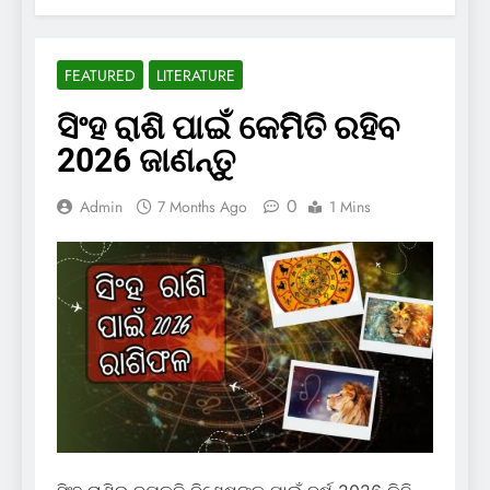
FEATURED
LITERATURE
ସିଂହ ରାଶି ପାଇଁ କେମିିତି ରହିବ
2026 ଜାଣନ୍ତୁ
0
Admin
7 Months Ago
1 Mins