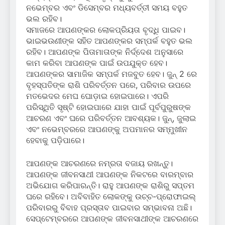
ନଭେମ୍ବର ଏବଂ ଡିସେମ୍ବର ମଧ୍ୟବର୍ତ୍ତୀ ସମୟ ବହୁତ
ଭଲ ରହିବ।
ସମାଜରେ ଆପଣଙ୍କର ଲୋକପ୍ରିୟତା ବୃଦ୍ଧି ପାଇବ।
ଭାଇଭଉଣୀଙ୍କ ସହିତ ଆପଣଙ୍କର ସମ୍ପର୍କ ବହୁତ ଭଲ
ରହିବ। ଆପଣଙ୍କ ପିତାମାତାଙ୍କ ନିର୍ଦ୍ଦେଶ ଅନୁସାରେ
କାମ କରିବା ଆପଣଙ୍କ ପାଇଁ ଉପଯୁକ୍ତ ହେବ।
ଆପଣଙ୍କର ସାମାଜିକ ସମ୍ପର୍କ ମଜବୁତ ହେବ। ଜୁନ୍ 2 ରେ
ବୃହସ୍ପତିଙ୍କ ରାଶି ପରିବର୍ତ୍ତନ ପରେ, ପରିବାର ଉପରେ
ମତଭେଦର ମେଘ ଘୋଡ଼ାଇ ହୋଇପାରେ। ଏପରି
ପରିସ୍ଥିତି ସୃଷ୍ଟି ହୋଇପାରେ ଯାହା ପାଇଁ ପୂର୍ବପୁରୁଷଙ୍କ
ଆଚରଣ ଏବଂ ଘରେ ପରିବର୍ତ୍ତନ ଆବଶ୍ୟକ। ଜୁନ୍, ଜୁଲାଇ
ଏବଂ ନଭେମ୍ବରରେ ଆପଣଙ୍କୁ ଅପମାନର ସମ୍ମୁଖୀନ
ହେବାକୁ ପଡ଼ିପାରେ।
ଆପଣଙ୍କ ଆଚରଣରେ ନମ୍ରତା ବଜାୟ ରଖନ୍ତୁ।
ଆପଣଙ୍କ ଜୀବନସାଥୀ ଆପଣଙ୍କ ନିକଟରେ ବାରମ୍ବାର
ଅଭିଯୋଗ କରିପାରନ୍ତି। ରାହୁ ଆପଣଙ୍କ ରାଶିରୁ ସପ୍ତମ
ଘରେ ରହିବେ। ଅବିବାହିତ ଲୋକଙ୍କୁ ଉଚ୍ଚ-ପ୍ରୋଫାଇଲ୍
ପରିବାରରୁ ବିବାହ ପ୍ରସ୍ତାବ ପାଇବାର ସମ୍ଭାବନା ଅଛି।
ସେପ୍ଟେମ୍ବରରେ ଆପଣଙ୍କ ଜୀବନସାଥୀଙ୍କ ଆଚରଣରେ