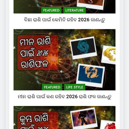
FEATURED
LITERATURE
ବିଛା ରାଶି ପାଇଁ କେମିତି ରହିବ 2026 ଜାଣନ୍ତୁ
FEATURED
LIFE STYLE
ମୀନ ରାଶି ପାଇଁ କଣ ରହିବ 2026 ରାଶି ଫଳ ଜାଣନ୍ତୁ