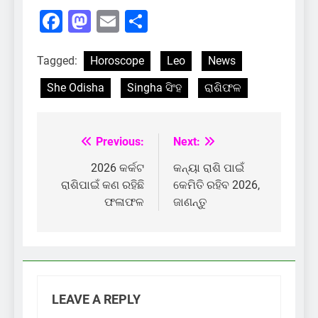
Facebook
Mastodon
Email
Share
Tagged:
Horoscope
Leo
News
She Odisha
Singha ସିଂହ
ରାଶିଫଳ
Previous:
Next:
Post
navigation
2026 କର୍କଟ
କନ୍ୟା ରାଶି ପାଇଁ
ରାଶିପାଇଁ କଣ ରହିଛି
କେମିତି ରହିବ 2026,
ଫଳାଫଳ
ଜାଣନ୍ତୁ
LEAVE A REPLY