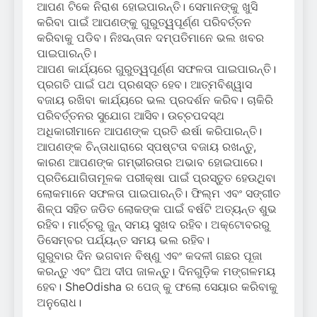
ଆପଣ ଟିକେ ନିରାଶ ହୋଇପାରନ୍ତି। ସେମାନଙ୍କୁ ଖୁସି
କରିବା ପାଇଁ ଆପଣଙ୍କୁ ଗୁରୁତ୍ୱପୂର୍ଣ୍ଣ ପରିବର୍ତ୍ତନ
କରିବାକୁ ପଡିବ। ନିଃସନ୍ତାନ ଦମ୍ପତିମାନେ ଭଲ ଖବର
ପାଇପାରନ୍ତି।
ଆପଣ କାର୍ଯ୍ୟରେ ଗୁରୁତ୍ୱପୂର୍ଣ୍ଣ ସଫଳତା ପାଇପାରନ୍ତି।
ପ୍ରଗତି ପାଇଁ ପଥ ପ୍ରଶସ୍ତ ହେବ। ଆତ୍ମବିଶ୍ୱାସ
ବଜାୟ ରଖିବା କାର୍ଯ୍ୟରେ ଭଲ ପ୍ରଦର୍ଶନ କରିବ। ଚାକିରି
ପରିବର୍ତ୍ତନର ସୁଯୋଗ ଆସିବ। ଉଚ୍ଚପଦସ୍ଥ
ଅଧିକାରୀମାନେ ଆପଣଙ୍କ ପ୍ରତି ଈର୍ଷା କରିପାରନ୍ତି।
ଆପଣଙ୍କ ଚିନ୍ତାଧାରାରେ ସ୍ପଷ୍ଟତା ବଜାୟ ରଖନ୍ତୁ,
କାରଣ ଆପଣଙ୍କ ଗମ୍ଭୀରତାର ଅଭାବ ହୋଇପାରେ।
ପ୍ରତିଯୋଗିତାମୂଳକ ପରୀକ୍ଷା ପାଇଁ ପ୍ରସ୍ତୁତ ହେଉଥିବା
ଲୋକମାନେ ସଫଳତା ପାଇପାରନ୍ତି। ଫିଲ୍ମ ଏବଂ ସଙ୍ଗୀତ
ଶିଳ୍ପ ସହିତ ଜଡିତ ଲୋକଙ୍କ ପାଇଁ ବର୍ଷଟି ଅତ୍ୟନ୍ତ ଶୁଭ
ରହିବ। ମାର୍ଚ୍ଚରୁ ଜୁନ୍ ସମୟ ସୁଖଦ ରହିବ। ଅକ୍ଟୋବରରୁ
ଡିସେମ୍ବର ପର୍ଯ୍ୟନ୍ତ ସମୟ ଭଲ ରହିବ।
ଗୁରୁବାର ଦିନ ଭଗବାନ ବିଷ୍ଣୁ ଏବଂ କଦଳୀ ଗଛର ପୂଜା
କରନ୍ତୁ ଏବଂ ଘିଅ ଦୀପ ଜାଳନ୍ତୁ। ଦିନଗୁଡ଼ିକ ମଙ୍ଗଳମୟ
ହେବ। SheOdisha ର ପେଜ୍ କୁ ଫଲୋ ସେୟାର କରିବାକୁ
ଅନୁରୋଧ।