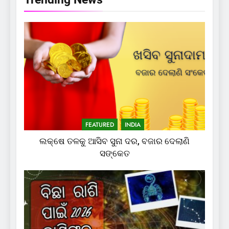
FEATURED
INDIA
ଲକ୍ଷେ ତଳକୁ ଆସିବ ସୁନା ଦର, ବଜାର ଦେଲାଣି
ସଙ୍କେତ