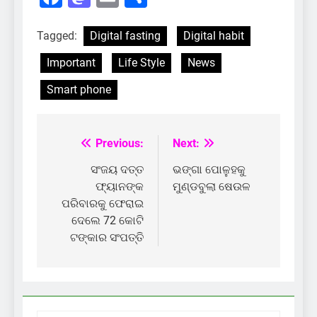
Tagged:
Digital fasting
Digital habit
Important
Life Style
News
Smart phone
Previous:
Next:
Post
navigation
ସଂଜୟ ଦତ୍ତ
ଭଙ୍ଗା ପୋଳୁହକୁ
ଫ୍ୟାନଙ୍କ
ମୁଣ୍ଡବୁଲା ଷେଉଳ
ପରିବାରକୁ ଫେରାଇ
ଦେଲେ 72 କୋଟି
ଟଙ୍କାର ସଂପତ୍ତି