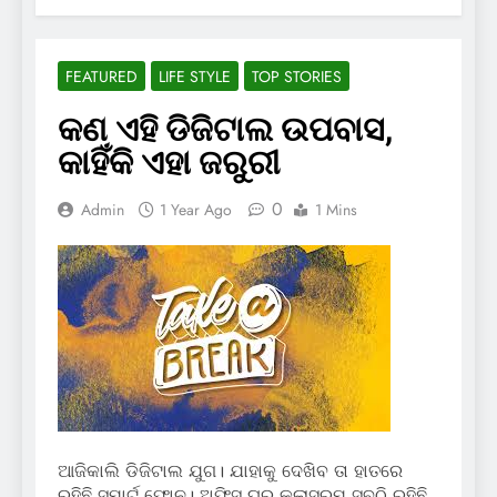
FEATURED
LIFE STYLE
TOP STORIES
କଣ ଏହି ଡିଜିଟାଲ ଉପବାସ,
କାହିଁକି ଏହା ଜରୁରୀ
0
Admin
1 Year Ago
1 Mins
ଆଜିକାଲି ଡିଜିଟାଲ ଯୁଗ। ଯାହାକୁ ଦେଖିବ ତା ହାତରେ
ରହିଛି ସ୍ମାର୍ଟ ଫୋନ। ଅଫିସ ଘର କ୍ଲାସରୁମ ସବୁଠି ରହିଛି