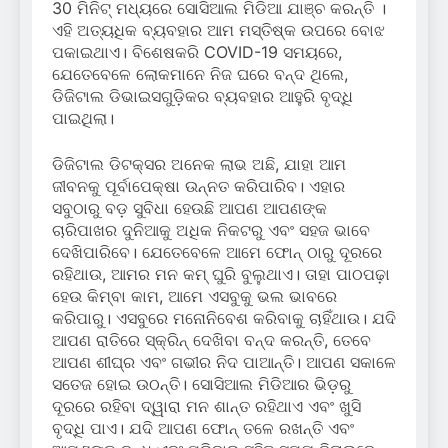
30 ମିନିଟ୍ ମଧ୍ୟରେ ସୋସିଆଲ ମିଡିଆ ଯାଞ୍ଚ କରନ୍ତି ।
ଏହି ଅତ୍ୟଧିକ ବ୍ୟବହାର ଆମ ମସ୍ତିଷ୍କ ଉପରେ ବୋଝ
ପକାଇଥାଏ। ବିଶେଷକରି COVID-19 ସମୟରେ,
ଯେତେବେଳେ ଲୋକମାନେ ନିଜ ଘରେ ବନ୍ଦ ଥିଲେ,
ଡିଜିଟାଲ ଡିଭାଇସଗୁଡ଼ିକର ବ୍ୟବହାର ଆହୁରି ବୃଦ୍ଧି
ପାଇଥିଲା।
ଡିଜିଟାଲ ଡିଟକ୍ସର ଅନେକ ଲାଭ ଅଛି, ଯାହା ଆମ
ଜୀବନକୁ ପୂର୍ବାପେକ୍ଷା ଉନ୍ନତ କରିପାରିବ। ଏହାର
ସବୁଠାରୁ ବଡ଼ ସୁବିଧା ହେଉଛି ଆପଣ ଆପଣଙ୍କ
ଚାରିପାଖର ଦୁନିଆକୁ ଅଧିକ ନିକଟରୁ ଏବଂ ସହଜ ଭାବେ
ଦେଖିପାରିବେ। ଯେତେବେଳେ ଆମେ ଫୋନ୍ ଠାରୁ ଦୂରରେ
ରହିଥାଉ, ଆମର ମନ କମ୍ ଘୁରି ବୁଲୁଥାଏ। ତାହା ପାଠପଢ଼ା
ହେଉ କିମ୍ବା କାମ, ଆମେ ଏସବୁକୁ ଭଲ ଭାବରେ
କରିପାରୁ। ଏସବୁରେ ମନୋନିବେଶ କରିବାକୁ ଚାହିଁଥାଉ। ଯଦି
ଆପଣ ରାତିରେ ସ୍କ୍ରିନ୍ ଦେଖିବା ବନ୍ଦ କରନ୍ତି, ତେବେ
ଆପଣ ଶୀଘ୍ର ଏବଂ ଗଭୀର ନିଦ ପାଆନ୍ତି। ଆପଣ ସକାଳେ
ସତେଜ ହୋଇ ଉଠନ୍ତି। ସୋସିଆଲ ମିଡିଆର ଭିଡ଼ରୁ
ଦୂରରେ ରହିବା ଦ୍ୱାରା ମନ ଶାନ୍ତ ରହିଥାଏ ଏବଂ ଖୁସି
ବୃଦ୍ଧି ପାଏ। ଯଦି ଆପଣ ଫୋନ୍ ତଳେ ରଖନ୍ତି ଏବଂ