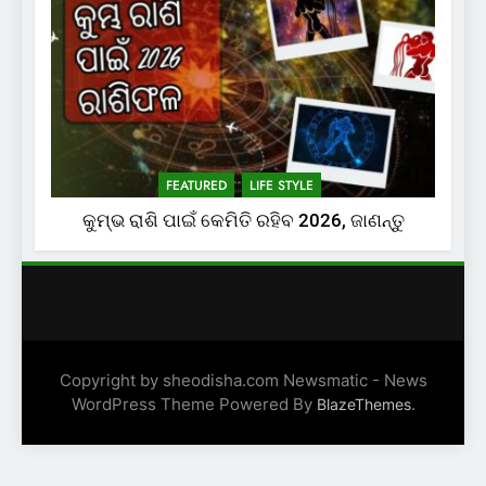
FEATURED
LIFE STYLE
କୁମ୍ଭ ରାଶି ପାଇଁ କେମିତି ରହିବ 2026, ଜାଣନ୍ତୁ
Copyright by sheodisha.com Newsmatic - News
WordPress Theme Powered By
.
BlazeThemes