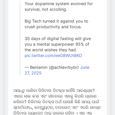
Your dopamine system evolved for
survival, not scrolling.
Big Tech turned it against you to
crush productivity and focus.
30 days of digital fasting will give
you a mental superpower 95% of
the world wishes they had.
pic.twitter.com/eeG8WUt8KO
— Beniamin (@achievrbybr)
June
27, 2025
ଆସନ୍ତୁ ଜାଣିବା ଡିଜିଟାଲ ଡିଟକ୍ସ କାହିଁକି ଆବଶ୍ୟକ?
ଏହାର ଲାଭ କ’ଣ ଏବଂ ଜୀବନରେ ଏହାକୁ କିପରି ଗ୍ରହଣ
କରିବେ? ଡିଜିଟାଲ ଡିଟକ୍ସ ଅର୍ଥ ହେଉଛି କିଛି ସମୟ ପାଇଁ
ସ୍ମାର୍ଟଫୋନ୍, କମ୍ପ୍ୟୁଟର, ଟାବଲେଟ୍ ଏବଂ ଏପରି ସମସ୍ତ
ଡିଜିଟାଲ ଗ୍ୟାଜେଟ୍ ଠାରୁ ଦୂରେଇ ରହିବା । ଏହା ଏକ