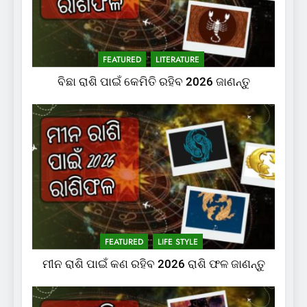
FEATURED
LITERATURE
ବିଛା ରାଶି ପାଇଁ କେମିତି ରହିବ 2026 ଜାଣନ୍ତୁ
FEATURED
LIFE STYLE
ମୀନ ରାଶି ପାଇଁ କଣ ରହିବ 2026 ରାଶି ଫଳ ଜାଣନ୍ତୁ