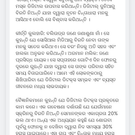
ମସ୍କ ଡିଜିଟାଲ ଉପବାସ କରିଥାନ୍ତି। ଡିଜିଟାଲ୍ ଦୁନିଆରୁ
ବିରତି ନିଅନ୍ତି ଯାହା ଦ୍ୱାରା ନୂତନ ଚିନ୍ତାଧାରା ମନକୁ
ଆସିଥାଏ ବୋଲି ସେ ବିଶ୍ବାସ କରିଥାନ୍ତି ।
କୀର୍ତ୍ତି କୁଲହାରି: ବଲିଉଡ୍‌ର ଜଣେ ଜଣାଶୁଣା ନାଁ। ସେ
କୁହନ୍ତି ଯେ ସୋସିଆଲ ମିଡିଆରୁ ବିରତି ନେବା ତାଙ୍କ
ମନକୁ ସତେଜ କରିଥାଏ। ସେ ବରଂ ନିଜକୁ ଅତି ସହଜ ଏବଂ
ହାଲକା ଅନୁଭବ କରିଥାନ୍ତି। ଅରମାନ ମଲିକ: ଜଣେ
ପ୍ରସିଦ୍ଧ ଗାୟକ। ସେ ସପ୍ତାହରେ ଗୋଟିଏ ଦିନ ଫୋନରୁ
ଦୂରରେ ରୁହନ୍ତି ଯାହା ଦ୍ୱାରା ସେ ତାଙ୍କ ପରିବାର ସହିତ
ସମୟ ବିତାଇପାରିବେ। ଆମେ ଏହି ଲୋକଙ୍କଠାରୁ
ଶିଖିପାରିବା ଯେ ଡିଜିଟାଲ ଡିଟକ୍ସ ସମ୍ଭବ ଏବଂ ବ୍ୟସ୍ତ
ଜୀବନରେ ମଧ୍ୟ ଲାଭଦାୟକ।
ବୈଜ୍ଞାନିକମାନେ କୁହନ୍ତି ଯେ ଡିଜିଟାଲ ଡିଟକ୍ସ ପ୍ରକୃତରେ
କାମ କରେ। ଏକ ଗବେଷଣା ଦର୍ଶାଉଛି ଯେ ଯେଉଁମାନେ
ସ୍କ୍ରିନରୁ ବିରତି ନିଅନ୍ତି ସେମାନଙ୍କର ଏକାଗ୍ରତା 20%
ଭଲ ଥାଏ। ଅନ୍ୟ ଏକ ଅଧ୍ୟୟନ କହୁଛି ଯେ ଶୋଇବା
ପୂର୍ବରୁ ଫୋନକୁ ନ ଦେଖିବା ଦ୍ୱାରା ନିଦ ସମସ୍ୟା 30%
ହ୍ରାସ ପାଇପାରେ। ଏହା ଚାପ ଏବଂ ଚିନ୍ତାକୁ ମଧ୍ୟ ହ୍ରାସ