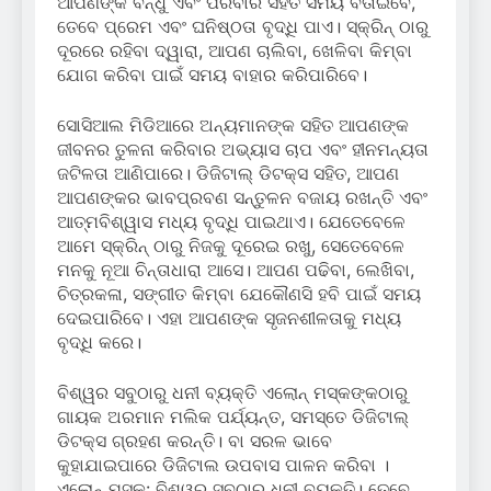
ଆପଣଙ୍କ ବନ୍ଧୁ ଏବଂ ପରିବାର ସହିତ ସମୟ ବିତାଇବେ,
ତେବେ ପ୍ରେମ ଏବଂ ଘନିଷ୍ଠତା ବୃଦ୍ଧି ପାଏ। ସ୍କ୍ରିନ୍ ଠାରୁ
ଦୂରରେ ରହିବା ଦ୍ୱାରା, ଆପଣ ଚାଲିବା, ଖେଳିବା କିମ୍ବା
ଯୋଗ କରିବା ପାଇଁ ସମୟ ବାହାର କରିପାରିବେ।
ସୋସିଆଲ ମିଡିଆରେ ଅନ୍ୟମାନଙ୍କ ସହିତ ଆପଣଙ୍କ
ଜୀବନର ତୁଳନା କରିବାର ଅଭ୍ୟାସ ଚାପ ଏବଂ ହୀନମନ୍ୟତା
ଜଟିଳତା ଆଣିପାରେ। ଡିଜିଟାଲ୍ ଡିଟକ୍ସ ସହିତ, ଆପଣ
ଆପଣଙ୍କର ଭାବପ୍ରବଣ ସନ୍ତୁଳନ ବଜାୟ ରଖନ୍ତି ଏବଂ
ଆତ୍ମବିଶ୍ୱାସ ମଧ୍ୟ ବୃଦ୍ଧି ପାଇଥାଏ। ଯେତେବେଳେ
ଆମେ ସ୍କ୍ରିନ୍ ଠାରୁ ନିଜକୁ ଦୂରେଇ ରଖୁ, ସେତେବେଳେ
ମନକୁ ନୂଆ ଚିନ୍ତାଧାରା ଆସେ। ଆପଣ ପଢିବା, ଲେଖିବା,
ଚିତ୍ରକଳା, ସଙ୍ଗୀତ କିମ୍ବା ଯେକୌଣସି ହବି ପାଇଁ ସମୟ
ଦେଇପାରିବେ। ଏହା ଆପଣଙ୍କ ସୃଜନଶୀଳତାକୁ ମଧ୍ୟ
ବୃଦ୍ଧି କରେ।
ବିଶ୍ୱର ସବୁଠାରୁ ଧନୀ ବ୍ୟକ୍ତି ଏଲୋନ୍ ମସ୍କଙ୍କଠାରୁ
ଗାୟକ ଅରମାନ ମଲିକ ପର୍ଯ୍ୟନ୍ତ, ସମସ୍ତେ ଡିଜିଟାଲ୍
ଡିଟକ୍ସ ଗ୍ରହଣ କରନ୍ତି। ବା ସରଳ ଭାବେ
କୁହାଯାଇପାରେ ଡିଜିଟାଲ ଉପବାସ ପାଳନ କରିବା ।
ଏଲୋନ୍ ମସ୍କ: ବିଶ୍ୱର ସବୁଠାରୁ ଧନୀ ବ୍ୟକ୍ତି। ତେବେ