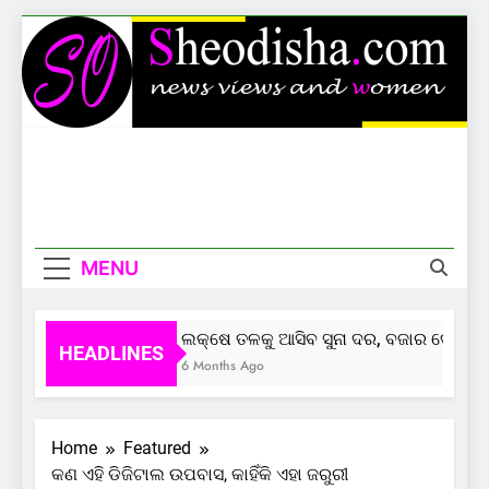
Skip
to
content
Sheodisha
News Views And Women
MENU
ଲକ୍ଷେ ତଳକୁ ଆସିବ ସୁନା ଦର, ବଜାର ଦେଲାଣି ସଙ
HEADLINES
6 Months Ago
Home
Featured
କଣ ଏହି ଡିଜିଟାଲ ଉପବାସ, କାହିଁକି ଏହା ଜରୁରୀ