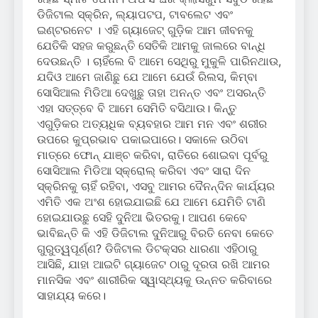
ଡିଜିଟାଲ ସ୍କ୍ରିନ, ଲ୍ୟାପଟପ, ଟାବଲେଟ ଏବଂ
ଇଣ୍ଟରନେଟ । ଏହି ଗ୍ୟାଜେଟ୍ ଗୁଡ଼ିକ ଆମ ଜୀବନକୁ
ଯେତିକି ସହଜ କରୁଛନ୍ତି ସେତିକି ଆମକୁ ଜାଲରେ ବାନ୍ଧି
ଦେଉଛନ୍ତି । ଚାହିଁଲେ ବି ଆମେ ସେଥିରୁ ମୁକୁଳି ପାରିନଥାଉ,
ଯଦିଓ ଆମେ ଜାଣିଛୁ ଯେ ଆମେ ଯେଉଁ ରିଲସ, କିମ୍ବା
ସୋସିଆଲ ମିଡିଆ ଦେଖୁଛୁ ତାହା ଅନନ୍ତ ଏବଂ ଅସରନ୍ତି
ଏହା ସତ୍ତ୍ବେ ବି ଆମେ ସେମିତି ବସିଥାଉ। କିନ୍ତୁ
ଏଗୁଡ଼ିକର ଅତ୍ୟଧିକ ବ୍ୟବହାର ଆମ ମନ ଏବଂ ଶରୀର
ଉପରେ କୁପ୍ରଭାବ ପକାଇପାରେ। ସକାଳେ ଉଠିବା
ମାତ୍ରେ ଫୋନ୍ ଯାଞ୍ଚ କରିବା, ରାତିରେ ଶୋଇବା ପୂର୍ବରୁ
ସୋସିଆଲ ମିଡିଆ ସ୍କ୍ରୋଲ୍ କରିବା ଏବଂ ସାରା ଦିନ
ସ୍କ୍ରିନକୁ ଚାହିଁ ରହିବା, ଏସବୁ ଆମର ଦୈନନ୍ଦିନ କାର୍ଯ୍ୟର
ଏମିତି ଏକ ଅଂଶ ହୋଇଯାଇଛି ଯେ ଆମେ ଯେମିତି ଟାଣି
ହୋଇଯାଉଛୁ ସେହି ଦୁନିଆ ଭିତରକୁ। ଆପଣ କେବେ
ଭାବିଛନ୍ତି କି ଏହି ଡିଜିଟାଲ ଦୁନିଆରୁ ବିରତି ନେବା କେତେ
ଗୁରୁତ୍ୱପୂର୍ଣ୍ଣ? ଡିଜିଟାଲ ଡିଟକ୍ସର ଧାରଣା ଏହିଠାରୁ
ଆସିଛି, ଯାହା ଆଇଟି ଗ୍ୟାଜେଟ ଠାରୁ ଦୂରତା ରଖି ଆମର
ମାନସିକ ଏବଂ ଶାରୀରିକ ସ୍ୱାସ୍ଥ୍ୟକୁ ଉନ୍ନତ କରିବାରେ
ସାହାଯ୍ୟ କରେ।