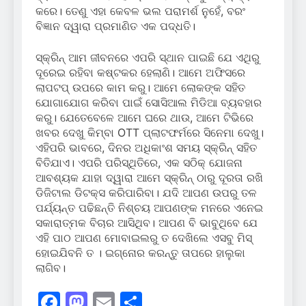
କରେ। ତେଣୁ ଏହା କେବଳ ଭଲ ପରାମର୍ଶ ନୁହେଁ, ବରଂ
ବିଜ୍ଞାନ ଦ୍ୱାରା ପ୍ରମାଣିତ ଏକ ପଦ୍ଧତି।
ସ୍କ୍ରିନ୍ ଆମ ଜୀବନରେ ଏପରି ସ୍ଥାନ ପାଇଛି ଯେ ଏଥିରୁ
ଦୂରେଇ ରହିବା କଷ୍ଟକର ହେଲାଣି। ଆମେ ଅଫିସରେ
ଲାପଟପ୍ ଉପରେ କାମ କରୁ। ଆମେ ଲୋକଙ୍କ ସହିତ
ଯୋଗାଯୋଗ କରିବା ପାଇଁ ସୋସିଆଲ ମିଡିଆ ବ୍ୟବହାର
କରୁ। ଯେତେବେଳେ ଆମେ ଘରେ ଥାଉ, ଆମେ ଟିଭିରେ
ଖବର ଦେଖୁ କିମ୍ବା OTT ପ୍ଲାଟଫର୍ମରେ ସିନେମା ଦେଖୁ।
ଏହିପରି ଭାବରେ, ଦିନର ଅଧିକାଂଶ ସମୟ ସ୍କ୍ରିନ୍ ସହିତ
ବିତିଯାଏ। ଏପରି ପରିସ୍ଥିତିରେ, ଏକ ସଠିକ୍ ଯୋଜନା
ଆବଶ୍ୟକ ଯାହା ଦ୍ୱାରା ଆମେ ସ୍କ୍ରିନ୍ ଠାରୁ ଦୂରତା ରଖି
ଡିଜିଟାଲ ଡିଟକ୍ସ କରିପାରିବା। ଯଦି ଆପଣ ଉପରୁ ତଳ
ପର୍ଯ୍ୟନ୍ତ ପଢିଛନ୍ତି ନିଶ୍ଚୟ ଆପଣଙ୍କ ମନରେ ଏନେଇ
ସକାରାତ୍ମକ ବିଚାର ଆସିଥିବ। ଆପଣ ବି ଭାବୁଥିବେ ଯେ
ଏହି ପାଠ ଆପଣ ମୋବାଇଲରୁ ତ ଦେଖିଲେ ଏସବୁ ମିସ୍
ହୋଇଯିବନି ତ । ଇଗ୍ନୋର କରନ୍ତୁ ତାପରେ ହାଲୁକା
ଲାଗିବ।
Facebook
Mastodon
Email
Share