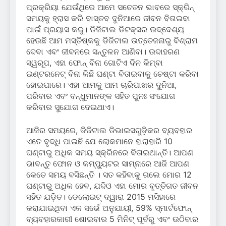
ପ୍ରକ୍ରିୟା ଯେଉଁଥିରେ ଆମେ ସଚେତନ ଭାବରେ ସ୍କ୍ରିନ୍
ସମୟକୁ ହ୍ରାସ କରି ବାସ୍ତବ ଦୁନିଆରେ ଜୀବନ ବିତାଇବା
ପାଇଁ ପ୍ରୟାସ କରୁ। ଡିଜିଟାଲ ଡିଟକ୍ସର ଉଦ୍ଦେଶ୍ୟ
ହେଉଛି ଆମ ମସ୍ତିଷ୍କକୁ ଡିଜିଟାଲ ଉତ୍ତେଜନାରୁ ବିଶ୍ରାମ
ଦେବା ଏବଂ ଜୀବନରେ ସନ୍ତୁଳନ ଆଣିବା। ଉଦାହରଣ
ସ୍ୱରୂପ, ଏହା ଫୋନ୍ ବିନା ଗୋଟିଏ ଦିନ କିମ୍ବା
ଇଣ୍ଟରନେଟ୍ ବିନା କିଛି ଘଣ୍ଟା ବିତାଇବାକୁ ଚେଷ୍ଟା କରିବା
ହୋଇପାରେ। ଏହା ଆମକୁ ଆମ ଚାରିପାଖର ଦୁନିଆ,
ପରିବାର ଏବଂ ବନ୍ଧୁମାନଙ୍କ ସହିତ ପୁନଃ ସଂଯୋଗ
କରିବାର ସୁଯୋଗ ଦେଇଥାଏ।
ଆଜିର ସମୟରେ, ଡିଜିଟାଲ ଡିଭାଇସଗୁଡ଼ିକର ବ୍ୟବହାର
ଏତେ ବୃଦ୍ଧି ପାଇଛି ଯେ ଲୋକମାନେ ହାରାହାରି 10
ଘଣ୍ଟାରୁ ଅଧିକ ସମୟ ସ୍କ୍ରିନରେ ବିତାଇଥାନ୍ତି। ଆପଣ
ଭାବନ୍ତୁ ଫୋନ ଓ କମ୍ପ୍ୟୁଟର ସାମ୍ନାରେ ଆଜି ଆପଣ
କେତେ ସମୟ ବସିଛନ୍ତି । ସତ କହିବାକୁ ଗଲେ ମୋର 12
ଘଣ୍ଟାରୁ ଅଧିକ ହେବ, ଯଦିଓ ଏହା ମୋର ବୃତ୍ତିଗତ ଜୀବନ
ସହିତ ଯଡ଼ିତ। ଡେଲୋଇଟ୍ ଦ୍ୱାରା 2015 ମସିହାରେ
କରାଯାଇଥିବା ଏକ ସର୍ଭେ ଅନୁଯାୟୀ, 59% ସ୍ମାର୍ଟଫୋନ୍
ବ୍ୟବହାରକାରୀ ଶୋଇବାର 5 ମିନିଟ୍ ପୂର୍ବରୁ ଏବଂ ଉଠିବାର