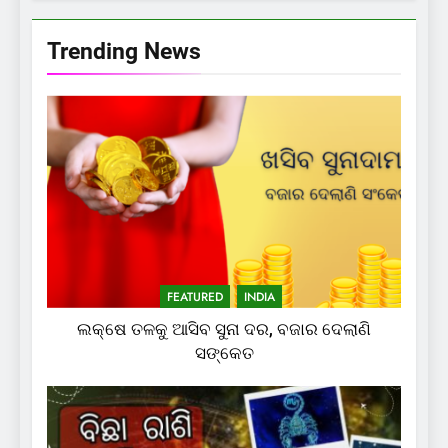
Trending News
FEATURED
INDIA
ଲକ୍ଷେ ତଳକୁ ଆସିବ ସୁନା ଦର, ବଜାର ଦେଲାଣି
ସଙ୍କେତ