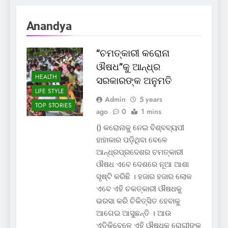
Anandya
“ଚମତ୍କାରୀ କରୋନା
ଔଷଧ”କୁ ଆନ୍ଧ୍ର
HEALTH
ସରକାରଙ୍କ ଅନୁମତି
LIFE STYLE
Admin
5 years
TOP STORIES
ago
0
1 mins
() କରୋନାକୁ ନେଇ ବିଶ୍ବବ୍ୟପୀ
ହାହାକାର ପଡ଼ିଥିବା ବେଳେ
ଆନ୍ଧ୍ରପ୍ରଦେଶର ଚମତ୍କାରୀ
ଔଷଧ ଏବେ ଦେଶରେ ନୂଆ ଆଶା
ସୃଷ୍ଟି କରିଛି । ହଜାର ହଜାର ଲୋକ
ଏବେ ଏହି ଚକତ୍କାରୀ ଔଷଧକୁ
ଭରସା କରି ଚିକିତ୍ସିତ ହେବାକୁ
ଆଗେଇ ଆସୁଛନ୍ତି । ଆଉ
ଏତିକିବେଳେ ଏହି ଔଷଧକୁ ରୋଗୀଙ୍କ