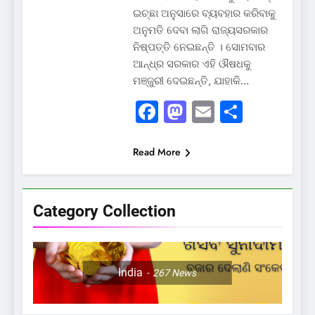
ଇଚ୍ଛା ଅନୁସାରେ ବ୍ୟବହାର କରିବାକୁ
ଅନୁମତି ଦେବା ଲାଗି ରାଜ୍ୟସରକାର
ନିଷ୍ପତ୍ତି ନେଇଛନ୍ତି । ସୋମବାର
ଆନ୍ଧ୍ର ସରକାର ଏହି ଔଷଧକୁ
ମଞ୍ଜୁରୀ ଦେଇଛନ୍ତି, ଯାହାକି…
Facebook
Mastodon
Email
Share
Read More
Category Collection
India
267
News