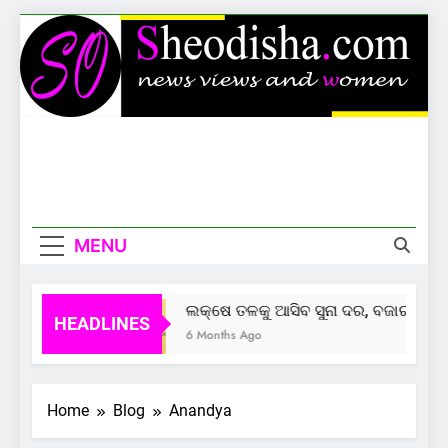
Skip
to
content
Sheodisha
News Views And Women
MENU
ଲକ୍ଷେ ତଳକୁ ଆସିବ ସୁନା ଦର, ବଜାର ଦେଲାଣ
HEADLINES
6 Months Ago
Home
Blog
Anandya