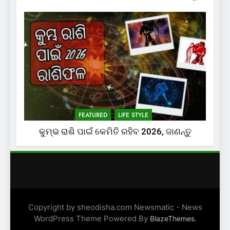
FEATURED
LIFE STYLE
କୁମ୍ଭ ରାଶି ପାଇଁ କେମିତି ରହିବ 2026, ଜାଣନ୍ତୁ
Copyright by sheodisha.com Newsmatic - News
WordPress Theme Powered By
.
BlazeThemes