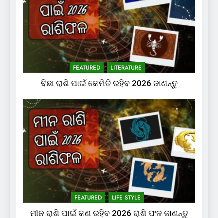
FEATURED
LITERATURE
ବିଛା ରାଶି ପାଇଁ କେମିତି ରହିବ 2026 ଜାଣନ୍ତୁ
FEATURED
LIFE STYLE
ମୀନ ରାଶି ପାଇଁ କଣ ରହିବ 2026 ରାଶି ଫଳ ଜାଣନ୍ତୁ