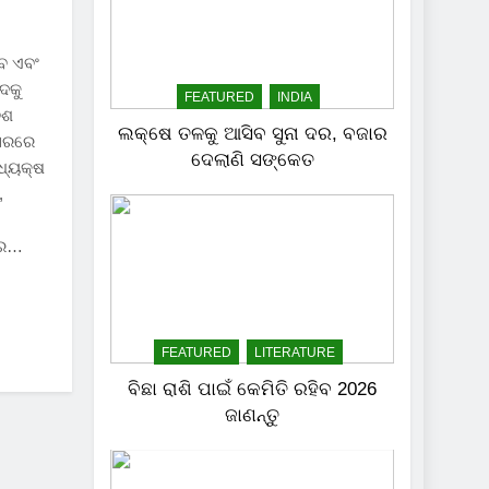
ିବ ଏବଂ
ୁଦକୁ
FEATURED
INDIA
େଶ
ଲକ୍ଷେ ତଳକୁ ଆସିବ ସୁନା ଦର, ବଜାର
ବସରରେ
ଦେଲାଣି ସଙ୍କେତ
ଧ୍ୟକ୍ଷ
,
ଷଦର…
FEATURED
LITERATURE
ବିଛା ରାଶି ପାଇଁ କେମିତି ରହିବ 2026
ଜାଣନ୍ତୁ