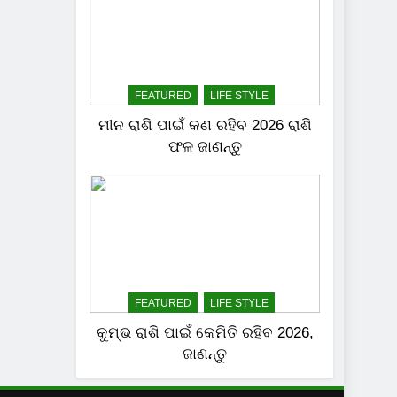
FEATURED
LIFE STYLE
ମୀନ ରାଶି ପାଇଁ କଣ ରହିବ 2026 ରାଶି
ଫଳ ଜାଣନ୍ତୁ
FEATURED
LIFE STYLE
କୁମ୍ଭ ରାଶି ପାଇଁ କେମିତି ରହିବ 2026,
ଜାଣନ୍ତୁ