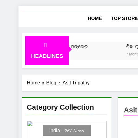
Skip
She
News Vie
to
HOME
TOP STORI
content
ୁ ଆସିବ ସୁନା ଦର, ବଜାର ଦେଲାଣି ସଙ୍କେତ
ବିଛା ରାଶି
7 Months A
HEADLINES
Home
Blog
Asit Tripathy
Category Collection
Asit
India
267
News