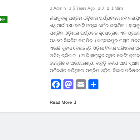
Admin
5 Years Ago
0
1 Mins
ହୀରାକୁଦକୁ ପଶ୍ଚିମ ଓଡ଼ିଶାର ପର୍ଯ୍ୟଟନର ହବ କରାଯ଼
SHA
ଏଥିପାଇଁ 130 କୋଟି ଟଙ୍କା ଖର୍ଚ୍ଚ କରାଯ଼ିବ । ହୀରାକ
ପଶ୍ଚିମ ଓଡ଼ିଶାର ପର୍ଯ୍ୟଟନ କ୍ଷେତ୍ରର ଏକ ପ୍ରବ
ପଥରେ ବିକଶିତ କରାଯିବ । ସମ୍ବଲପୁର ଗସ୍ତ ଅ
ଏଭଳି ସୂଚନା ଦେଇଛନ୍ତି ଓଡ଼ିଶା ବିକାଶ ପରିଷଦର ଅ
ଅସିତ୍ ତ୍ରିପାଠୀ । ଆଜି ହୀରାକୁଦ ସ୍ଥିତ ବୋଟିଂ କ୍ଲବ
ଦେବ୍ରିଗଡ ଅଭୟାରଣ୍ୟ, ବାଦୁଡ଼ି ଦ୍ବୀପ ଆଦି ସ୍ଥାନ
ପରିଦର୍ଶନ କରିଥିଲେ ପଶ୍ଚିମ ଓଡ଼ିଶା ବିକାଶ ପରି
Facebook
Mastodon
Email
Share
Read More