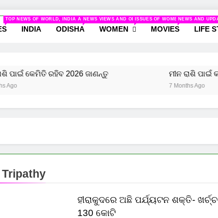
odisha.com
TOP NEWS OF WORLD, INDIA AND ODISHA
NEWS VIEWS AND ODISHA
ISSUES OF WOMEN AND NEWS R
NEWS AND UPD
ws And Women
ES
INDIA
ODISHA
WOMEN
MOVIES
LIFE 
 ପାଇଁ କେମିତି ରହିବ 2026 ଜାଣନ୍ତୁ
ମୀନ ରାଶି ପାଇଁ କଣ 
go
7 Months Ago
 Tripathy
ହୀରାକୁଦରେ ଅଛି ପର୍ଯ୍ୟଟନ ଶକ୍ତି- ଖର୍ଚ୍
130 କୋଟି