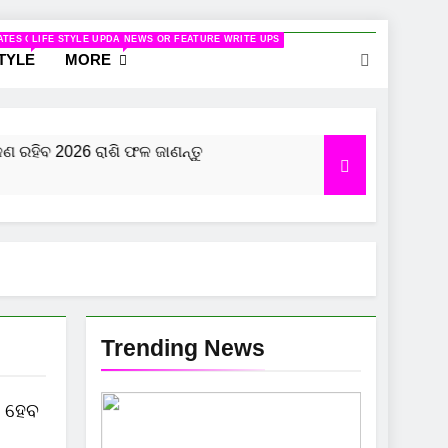
ELATED TO WOMEN
ATES ON CINEMA
LIFE STYLE UPDATES
NEWS OR FEATURE WRITE UPS
STYLE
MORE
ରହିବ 2026 ରାଶି ଫଳ ଜାଣନ୍ତୁ
କୁମ୍ଭ ରାଶି ପାଇଁ କେମିତ
7 Months Ago
Trending News
ଚ ହେବ