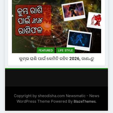
FEATURED
LIFE STYLE
କୁମ୍ଭ ରାଶି ପାଇଁ କେମିତି ରହିବ 2026, ଜାଣନ୍ତୁ
Copyright by sheodisha.com Newsmatic - News
WordPress Theme Powered By
.
BlazeThemes