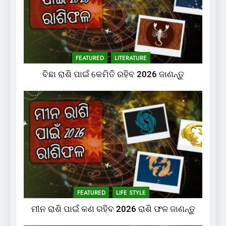
FEATURED
LITERATURE
ବିଛା ରାଶି ପାଇଁ କେମିତି ରହିବ 2026 ଜାଣନ୍ତୁ
FEATURED
LIFE STYLE
ମୀନ ରାଶି ପାଇଁ କଣ ରହିବ 2026 ରାଶି ଫଳ ଜାଣନ୍ତୁ