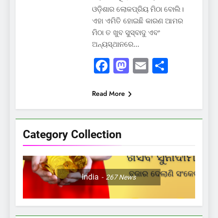
ଓଡ଼ିଶାର ଲୋକପ୍ରିୟ ମିଠା ବୋଲି।
ଏହା ଏମିତି ହୋଇଛି କାରଣ ଆମର
ମିଠା ତ ଖୁବ ସୁସ୍ବାଦୁ ଏବଂ
ଅନ୍ୟସ୍ଥାନରେ…
Facebook
Mastodon
Email
Share
Read More
Category Collection
India
267
News