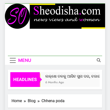
Skip
to
content
Sheodisha
News Views And Women
MENU
ଲକ୍ଷେ ତଳକୁ ଆସିବ ସୁନା ଦର, ବଜାର ଦେଲାଣ
HEADLINES
6 Months Ago
Home
Blog
Chhena poda