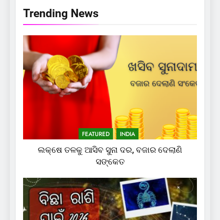
Trending News
FEATURED
INDIA
ଲକ୍ଷେ ତଳକୁ ଆସିବ ସୁନା ଦର, ବଜାର ଦେଲାଣି
ସଙ୍କେତ