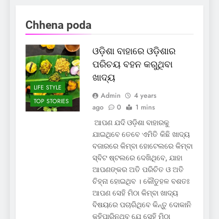
Chhena poda
ଓଡ଼ିଶା ବାହାରେ ଓଡ଼ିଶାର
ପରିଚୟ ବହନ କରୁଥିବା
ଖାଦ୍ୟ
LIFE STYLE
Admin
4 years
TOP STORIES
ago
0
1 mins
ଆପଣ ଯଦି ଓଡ଼ିଶା ବାହାରକୁ
ଯାଇଥିବେ ତେବେ ଏମିତି କିଛି ଖାଦ୍ୟ
ବଜାରରେ କିମ୍ବା ହୋଟେଲରେ କିମ୍ବା
ସ୍ବିଟ ଷ୍ଟଲରେ ଦେଖିଥିବେ, ଯାହା
ଆପଣଙ୍କର ଅତି ପରିଚିତ ଓ ଅତି
ଚିହ୍ନା ହୋଇଥିବ । କୌତୁହଳ ବଶତଃ
ଆପଣ ସେହି ମିଠା କିମ୍ବା ଖାଦ୍ୟ
ବିଷୟରେ ପଚାରିଥିବେ କିନ୍ତୁ ଦୋକାନି
କହିପାରିନଥିବ ଯେ ସେହି ମିଠା