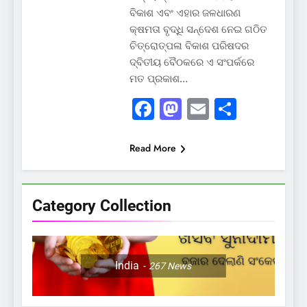
ବିକାଶ ଏବଂ ଏହାର ଜଳଧାରଣ
କ୍ଷମତା ବୃଦ୍ଧି ସନ୍ଦେଶ ନେଇ ଗଠିତ
ଚିତ୍ରୋତ୍ପଳା ବିକାଶ ପରିଷଦର
ଦ୍ବିତୀୟ ବୈଠକରେ ଏ ସଂପର୍କରେ
ମତ ପ୍ରକାଶ…
Facebook
Mastodon
Email
Share
Read More
Category Collection
India
267
News