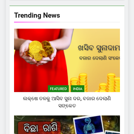
Trending News
FEATURED
INDIA
ଲକ୍ଷେ ତଳକୁ ଆସିବ ସୁନା ଦର, ବଜାର ଦେଲାଣି
ସଙ୍କେତ