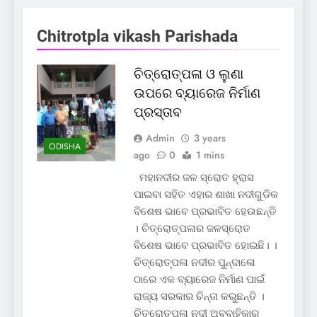
Chitrotpla vikash Parishada
ଚିତ୍ରୋତ୍ପଳା ଓ ଲୁଣା
ଉପରେ ବ୍ୟାରେଜ ନିର୍ମାଣ
ପ୍ରସ୍ତାବ
Admin
3 years
ODISHA
ago
0
1 mins
ମହାନଦୀର ଜଳ ସ୍ରୋତ ହ୍ରାସ
ପାଇବା ସହିତ ଏହାର ଶାଖା ନଦୀଗୁଡିକ
ବିଶେଷ ଭାବେ ପ୍ରଭାବିତ ହେଉଛନ୍ତି
। ଚିତ୍ରୋତ୍ପଳାର ଜଳସ୍ରୋତ
ବିଶେଷ ଭାବେ ପ୍ରଭାବିତ ହୋଇଛି। ।
ଚିତ୍ରୋତ୍ପଳା ନଦୀର ପୁନ୍ଦାଳୋ
ଠାରେ ଏକ ବ୍ୟାରେଜ ନିର୍ମାଣ ପାଇଁ
ରାଜ୍ୟ ସରକାର ଚିନ୍ତା କରୁଛନ୍ତି ।
ଚିତ୍ରୋତ୍ପଳା ନଦୀ ଅବବାହିକାର