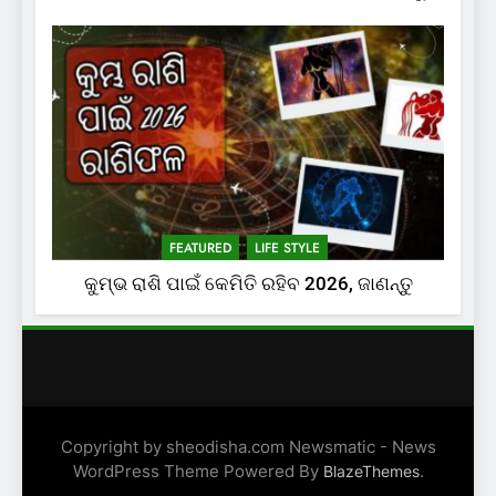
FEATURED
LIFE STYLE
କୁମ୍ଭ ରାଶି ପାଇଁ କେମିତି ରହିବ 2026, ଜାଣନ୍ତୁ
Copyright by sheodisha.com Newsmatic - News
WordPress Theme Powered By
.
BlazeThemes