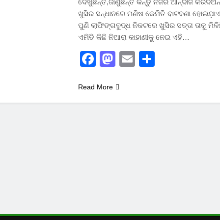
ଦେଖୁଛନ୍ତି,ଜାଣୁଛନ୍ତି କିନ୍ତୁ ନଜର ଆନ୍ଦାଜ କରିଦିଅନ୍
ଖୁସିର ସନ୍ଧାନରେ ମଣିଷ କେମିତି ବାଟବଣା ହୋଇଯ଼ା
ପୁଣି ଲାଫିଙ୍ଗବୁଦ୍ଧ ନିକଟରେ ଖୁସିର ସତ୍ତା ତାକୁ ମିଳିଛ
ଏମିତି କିଛି ନିଆରା କାହାଣୀକୁ ନେଇ ଏହି…
Facebook
Mastodon
Email
Share
Read More