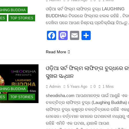
ଓଡ଼ିଆ ସର୍ଟ ଫିଲ୍ମ ଲାଫିଙ୍ଗ ବୁଦ୍ଧ LAUGHING
GHING BUDDHA
BUDDHAର ଟିଜରରେ ଫିଲ୍ମର ଝଲକ ରହିଛି . ଟି
IES
TOP STORIES
ଦେଖିବା ପରେ ଆପଣ ନିଶ୍ଚୟ ପ୍ରତିକ୍ରିୟା ଦିଅନ୍
Facebook
Mastodon
Email
Share
Read More
ଓଡ଼ିଆ ସର୍ଟ ଫିଲ୍ମ ଲାଫିଙ୍ଗ ବୁଦ୍ଧରେ ରହ
ସୁଖର ସନ୍ଧାନ
Admin
5 Years Ago
0
1 Mins
GHING BUDDHA
sheodisha.com ଆପଣମାନଙ୍କ ପାଇଁ ଆଣୁଛି ଏକ କ
IES
TOP STORIES
ଚଳଚ୍ଚିତ୍ର ଲାଫିଙ୍ଗ ବୁଦ୍ଧ (Laughing Buddha)
ଲାଫିଙ୍ଗ ବୁଦ୍ଧ କ୍ଷୁଦ୍ର ଚଳଚ୍ଚିତ୍ରରେ ରହିଛି ଏକା
ମେସେଜ। ବର୍ତ୍ତମାନ ସମାଜର ଘଟଣାବଳୀ ମଧ୍ୟରୁ 
ରହିଛି ଏମିତି ଏକ ଘଟଣା, ଯ଼ାହାକି ଆପଣ