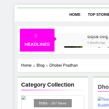
Skip
She
News Vie
to
HOME
TOP STORI
content
ଲକ୍ଷେ ତଳକୁ 
6 Months Ago
HEADLINES
ମୀନ ରାଶି ପାଇ
7 Months Ago
ମକର ରାଶି ପାଇ
Home
Blog
Dhobei Pradhan
7 Months Ago
Category Collection
Dho
India
267
News