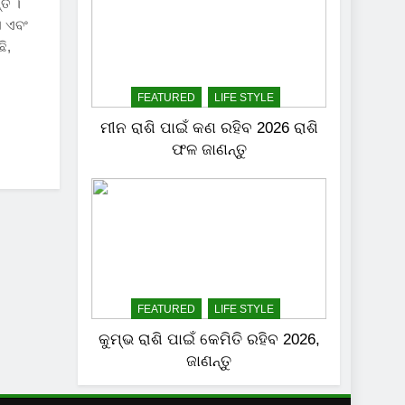
ତି ।
ଏ ଏବଂ
ି,
FEATURED
LIFE STYLE
ମୀନ ରାଶି ପାଇଁ କଣ ରହିବ 2026 ରାଶି
ଫଳ ଜାଣନ୍ତୁ
FEATURED
LIFE STYLE
କୁମ୍ଭ ରାଶି ପାଇଁ କେମିତି ରହିବ 2026,
ଜାଣନ୍ତୁ