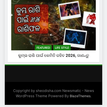
FEATURED
LIFE STYLE
କୁମ୍ଭ ରାଶି ପାଇଁ କେମିତି ରହିବ 2026, ଜାଣନ୍ତୁ
Copyright by sheodisha.com Newsmatic - News
WordPress Theme Powered By
.
BlazeThemes