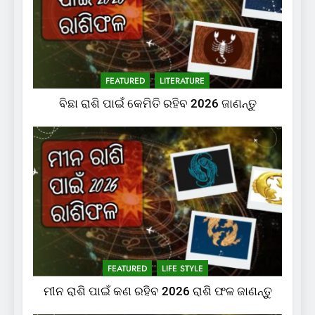
FEATURED
LITERATURE
ବିଛା ରାଶି ପାଇଁ କେମିତି ରହିବ 2026 ଜାଣନ୍ତୁ
FEATURED
LIFE STYLE
ମୀନ ରାଶି ପାଇଁ କଣ ରହିବ 2026 ରାଶି ଫଳ ଜାଣନ୍ତୁ