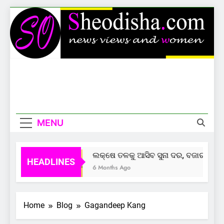
Skip
to
content
Sheodisha
News Views And Women
MENU
ଲକ୍ଷେ ତଳକୁ ଆସିବ ସୁନା ଦର, ବଜାର ଦେଲାଣ
HEADLINES
6 Months Ago
Home
Blog
Gagandeep Kang