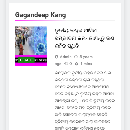
Gagandeep Kang
ତୃତୀୟ ଲହର ଆସିବା
ସମ୍ଭାବନା କମ- ଜାଣନ୍ତୁ କଣ
ରହିବ ସ୍ଥିତି
Admin
5 years
HEALTH
ago
0
1 mins
କରୋନାର ତୃତୀୟ ଲହର ନେଇ ନାନା
କଳ୍ପନା ଜଳ୍ପନା ଲାଗି ରହିଥିବା
ବେଳେ ବିଶେଷଜ୍ଞମାନେ ଆଶ୍ବାସନା
ଦେଇ କହିଛନ୍ତି ତୃତୀୟ ଲହର ଆସିବା
ଆଶଙ୍କା କମ୍ । ଯଦି ବି ତୃତୀୟ ଲହର
ଆସେ, ତେବେ ତାହା ଦ୍ବିତୀୟ ଲହର
ଭଳି ସେତେଟା ମାରାତ୍ମକ ହେବନି ।
ଦ୍ବିତୀୟ ଲହରରେ ସାରା ଭାରତରେ
ସ୍ଥିତି ସଙ୍ଗୀନ ରହିଥିଲା ତେବେ