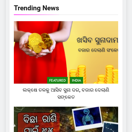
Trending News
FEATURED
INDIA
ଲକ୍ଷେ ତଳକୁ ଆସିବ ସୁନା ଦର, ବଜାର ଦେଲାଣି
ସଙ୍କେତ