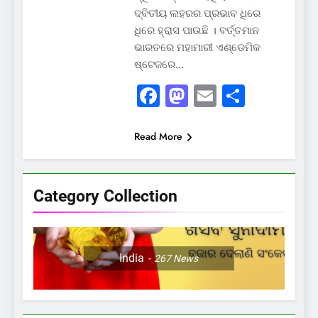
ଦ୍ବିତୀୟ ଲହରର ପ୍ରଭାବ ଧିରେ
ଧିରେ ହ୍ରାସ ପାଉଛି । ବର୍ତ୍ତମାନ
ଭାରତରେ ମହାମାରୀ ଏଣ୍ଡେମିକ
ଷ୍ଟେଜରେ…
Facebook
Mastodon
Email
Share
Read More
Category Collection
India
267
News