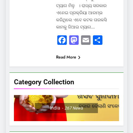
ଟ୍ୟାଗ ମିଳୁ । ରାଜ୍ୟ ସରକାର
ଏନେଇ ପ୍ରକ୍ରିୟା ଆରମ୍ଭ
କରିଥିଲେ ଏବେ କଟକ ତାରକସି
କାମକୁ ଜିଆଇ ଟ୍ୟାଗ…
Facebook
Mastodon
Email
Share
Read More
Category Collection
India
267
News