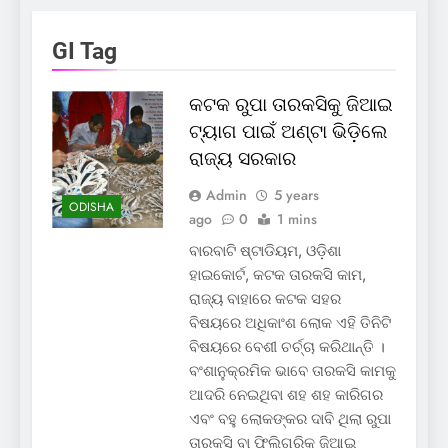
GI Tag
କଟକ ରୁପା ତାରକସିକୁ ଜିଆଇ
ଟ୍ୟାଗ ପାଇଁ ଅଣ୍ଟା ଭିଡ଼ିଲେ
ରାଜ୍ୟ ସରକାର
Admin
5 years
ODISHA
ago
0
1 mins
ବାରବାଟି ଷ୍ଟାଡିୟମ, ଓଡ଼ିଶା
ହାଇକୋର୍ଟ, କଟକ ତାରକସି କାମ,
ରାଜ୍ୟ ବାହାରେ କଟକ ସହର
ବିଷୟରେ ଅଧିକାଂଶ ଲୋକ ଏହି ତିନିଟି
ବିଷୟରେ ବେଶୀ ଚର୍ଚ୍ଚା କରିଥାନ୍ତି ।
ବଂଶାନୁକ୍ରମିକ ଭାବେ ତାରକସି କାମକୁ
ଆଦରି ନେଇଥିବା ଶହ ଶହ କାରିଗର
ଏବଂ ବହୁ ଲୋକଙ୍କର ଦାବି ଥିଲା ରୁପା
ତାରକସି ବା ଫିଲିଗ୍ରିକୁ ଜିଆଇ