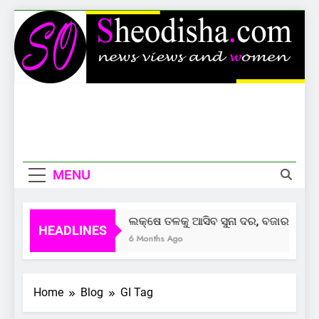
Skip
to
content
Sheodisha
News Views And Women
MENU
ଲକ୍ଷେ ତଳକୁ ଆସିବ ସୁନା ଦର, ବଜାର ଦେଲାଣ
HEADLINES
6 Months Ago
Home
Blog
GI Tag