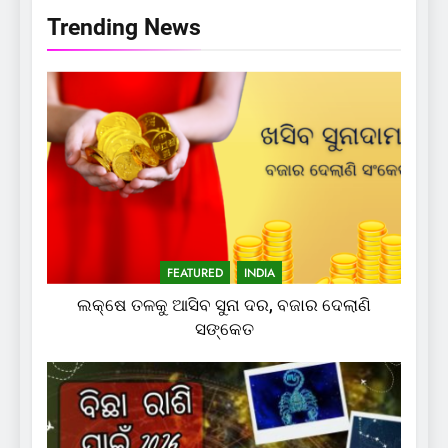
Trending News
FEATURED
INDIA
ଲକ୍ଷେ ତଳକୁ ଆସିବ ସୁନା ଦର, ବଜାର ଦେଲାଣି
ସଙ୍କେତ