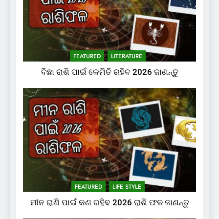
FEATURED
LITERATURE
ବିଛା ରାଶି ପାଇଁ କେମିତି ରହିବ 2026 ଜାଣନ୍ତୁ
FEATURED
LIFE STYLE
ମୀନ ରାଶି ପାଇଁ କଣ ରହିବ 2026 ରାଶି ଫଳ ଜାଣନ୍ତୁ