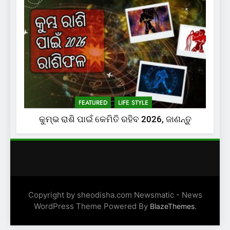
FEATURED
LIFE STYLE
କୁମ୍ଭ ରାଶି ପାଇଁ କେମିତି ରହିବ 2026, ଜାଣନ୍ତୁ
Copyright by sheodisha.com Newsmatic - News
WordPress Theme Powered By
.
BlazeThemes