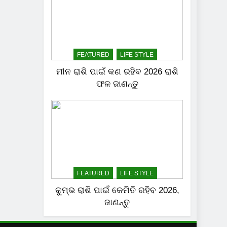
FEATURED
LIFE STYLE
ମୀନ ରାଶି ପାଇଁ କଣ ରହିବ 2026 ରାଶି
ଫଳ ଜାଣନ୍ତୁ
FEATURED
LIFE STYLE
କୁମ୍ଭ ରାଶି ପାଇଁ କେମିତି ରହିବ 2026,
ଜାଣନ୍ତୁ