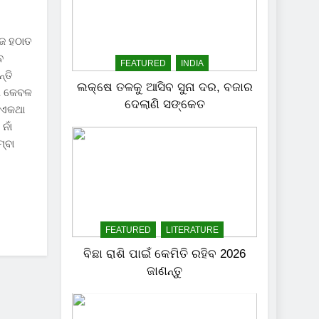
ଜ ହଠାତ
େ
FEATURED
INDIA
୍ତି
ଲକ୍ଷେ ତଳକୁ ଆସିବ ସୁନା ଦର, ବଜାର
ଯେ କେବଳ
ଦେଲାଣି ସଙ୍କେତ
ି ଏକଥା
ନାଁ
୍ବା
FEATURED
LITERATURE
ବିଛା ରାଶି ପାଇଁ କେମିତି ରହିବ 2026
ଜାଣନ୍ତୁ