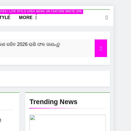
ELATED TO WOMEN
ATES ON CINEMA
LIFE STYLE UPDATES
NEWS OR FEATURE WRITE UPS
STYLE
MORE
ରହିବ 2026 ରାଶି ଫଳ ଜାଣନ୍ତୁ
କୁମ୍ଭ ରାଶି ପାଇଁ କେମିତ
8 Months Ago
Trending News
େ