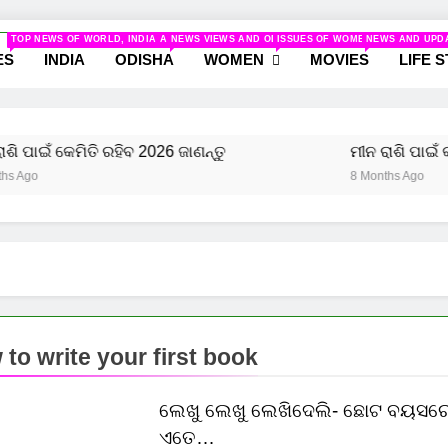
odisha.com
TOP NEWS OF WORLD, INDIA AND ODISHA
NEWS VIEWS AND ODISHA
ISSUES OF WOMEN AND NEWS R
NEWS AND UPD
ws And Women
ES
INDIA
ODISHA
WOMEN
MOVIES
LIFE 
 ପାଇଁ କେମିତି ରହିବ 2026 ଜାଣନ୍ତୁ
ମୀନ ରାଶି ପାଇଁ କଣ 
go
8 Months Ago
to write your first book
ଲେଖୁ ଲେଖୁ ଲେଖିଦେଲି- ଛୋଟ ବୟସର
ଏତେ…