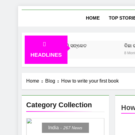
Skip
She
News Vie
to
HOME
TOP STORI
content
ୁ ଆସିବ ସୁନା ଦର, ବଜାର ଦେଲାଣି ସଙ୍କେତ
ବିଛା ରାଶି
o
8 Months A
HEADLINES
Home
Blog
How to write your first book
Category Collection
How 
India
267
News