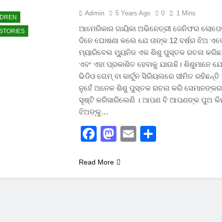
Admin
5 Years Ago
0
1 Mins
LDREN
ଆମେରିକାର ଗାୟିକା ଅଭିନେତ୍ରୀ ଜେନିଫର ଲୋପେ
STORIES
ଦିନେ ଘୋଷଣା କଲେ ଯେ ତାଙ୍କ 12 ବର୍ଷର ଝିଅ ଏବ
ମ୍ୟାରିବେଲ ମ୍ୟୁନିଜ ଏକ ଶିଶୁ ପୁସ୍ତକ ରଚନା କରିଛନ
ଏବଂ ଏହା ପ୍ରକାଶିତ ହେବାକୁ ଯାଉଛି। ଶିଶୁମାନେ 
ଭିଡିଓ ଗେମ୍ ବା କାର୍ଟୁନ ସିରିୟଲରେ ସୀମିତ ରହିଛନ୍ତ
ନୁହେଁ ଅନେକ ଶିଶୁ ପୁସ୍ତକ ରଚନା କରି ସେମାନଙ୍କର 
ସୃଷ୍ଟି କରିସାରିଲେଣି । ଆପଣ ବି ଆପଣଙ୍କ ପୁଅ କିମ
ଝିଅଙ୍କୁ…
Facebook
Mastodon
Email
Share
Read More