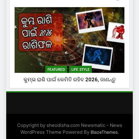
FEATURED
LIFE STYLE
କୁମ୍ଭ ରାଶି ପାଇଁ କେମିତି ରହିବ 2026, ଜାଣନ୍ତୁ
Copyright by sheodisha.com Newsmatic - News
WordPress Theme Powered By
.
BlazeThemes