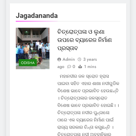
Jagadananda
ଚିତ୍ରୋତ୍ପଳା ଓ ଲୁଣା
ଉପରେ ବ୍ୟାରେଜ ନିର୍ମାଣ
ପ୍ରସ୍ତାବ
Admin
3 years
ODISHA
ago
0
1 mins
ମହାନଦୀର ଜଳ ସ୍ରୋତ ହ୍ରାସ
ପାଇବା ସହିତ ଏହାର ଶାଖା ନଦୀଗୁଡିକ
ବିଶେଷ ଭାବେ ପ୍ରଭାବିତ ହେଉଛନ୍ତି
। ଚିତ୍ରୋତ୍ପଳାର ଜଳସ୍ରୋତ
ବିଶେଷ ଭାବେ ପ୍ରଭାବିତ ହୋଇଛି। ।
ଚିତ୍ରୋତ୍ପଳା ନଦୀର ପୁନ୍ଦାଳୋ
ଠାରେ ଏକ ବ୍ୟାରେଜ ନିର୍ମାଣ ପାଇଁ
ରାଜ୍ୟ ସରକାର ଚିନ୍ତା କରୁଛନ୍ତି ।
ଚିତ୍ରୋତ୍ପଳା ନଦୀ ଅବବାହିକାର