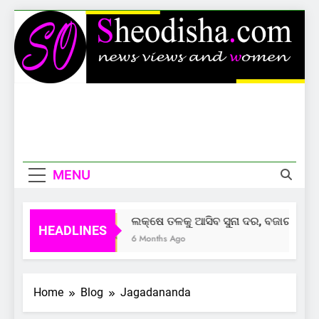
Skip
to
content
Sheodisha
News Views And Women
MENU
ଲକ୍ଷେ ତଳକୁ ଆସିବ ସୁନା ଦର, ବଜାର ଦେଲାଣ
HEADLINES
6 Months Ago
Home
Blog
Jagadananda