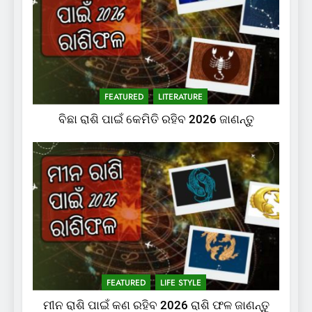
FEATURED
LITERATURE
ବିଛା ରାଶି ପାଇଁ କେମିତି ରହିବ 2026 ଜାଣନ୍ତୁ
FEATURED
LIFE STYLE
ମୀନ ରାଶି ପାଇଁ କଣ ରହିବ 2026 ରାଶି ଫଳ ଜାଣନ୍ତୁ