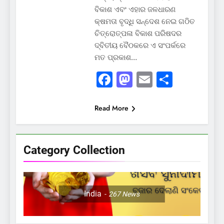
ବିକାଶ ଏବଂ ଏହାର ଜଳଧାରଣ
କ୍ଷମତା ବୃଦ୍ଧି ସନ୍ଦେଶ ନେଇ ଗଠିତ
ଚିତ୍ରୋତ୍ପଳା ବିକାଶ ପରିଷଦର
ଦ୍ବିତୀୟ ବୈଠକରେ ଏ ସଂପର୍କରେ
ମତ ପ୍ରକାଶ…
Facebook
Mastodon
Email
Share
Read More
Category Collection
India
267
News