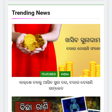
Trending News
FEATURED
INDIA
ଲକ୍ଷେ ତଳକୁ ଆସିବ ସୁନା ଦର, ବଜାର ଦେଲାଣି
ସଙ୍କେତ