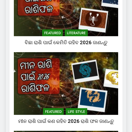
FEATURED
LITERATURE
ବିଛା ରାଶି ପାଇଁ କେମିତି ରହିବ 2026 ଜାଣନ୍ତୁ
FEATURED
LIFE STYLE
ମୀନ ରାଶି ପାଇଁ କଣ ରହିବ 2026 ରାଶି ଫଳ ଜାଣନ୍ତୁ