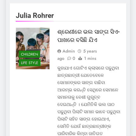
Julia Rohrer
ଶ୍ରେଣୀରେ ଭଲ ସାଙ୍ଗ ସିଏ-
ପାଖରେ ବସିଛି ଯିଏ
Admin
5 years
CHILDREN
ago
0
1 mins
LIFE STYLE
କୁହାଯାଏ ଗୋଟିଏ କ୍ଲାସରେ ପଢୁଥିବା
ଛାତ୍ରଛାତ୍ରୀ ଯେତେବେଳେ
ସେମାନଙ୍କର ସାଙ୍ଗ ବାଛିବା
ଆରମ୍ଭ କରନ୍ତି ସେଥିରେ ସେମାନେ
ସମାନତାକୁ ବେଶୀ ଗୁରୁତ୍ବ
ଦେଇଥାନ୍ତି । ଯେମିତିକି ଭଲ ପାଠ
ପଢୁଥିବା ପିଲାଟି ସମାନ ଭାବେ ପଢୁଥିବା
ପିଲାଟି ସହିତ ସାଙ୍ଗ ହୋଇଥାଏ,
ସେମିତି ଯେଉଁ ଛାତ୍ରଛାତ୍ରୀଙ୍କ
ପାରିବାରିକ କିମ୍ବା ଜାତିଗତ