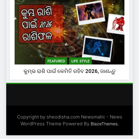
FEATURED
LIFE STYLE
କୁମ୍ଭ ରାଶି ପାଇଁ କେମିତି ରହିବ 2026, ଜାଣନ୍ତୁ
Copyright by sheodisha.com Newsmatic - News
WordPress Theme Powered By
.
BlazeThemes