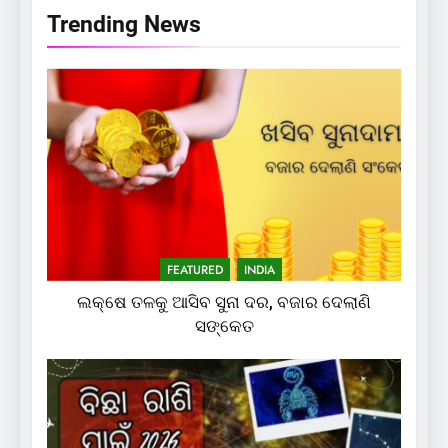
Trending News
FEATURED
INDIA
ଲକ୍ଷେ ତଳକୁ ଆସିବ ସୁନା ଦର, ବଜାର ଦେଲାଣି
ସଙ୍କେତ