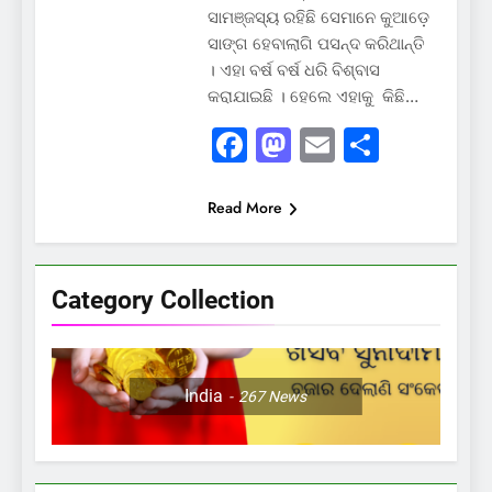
ସାମଞ୍ଜସ୍ୟ ରହିଛି ସେମାନେ କୁଆଡ଼େ
ସାଙ୍ଗ ହେବାଲାଗି ପସନ୍ଦ କରିଥାନ୍ତି
। ଏହା ବର୍ଷ ବର୍ଷ ଧରି ବିଶ୍ବାସ
କରାଯାଇଛି । ହେଲେ ଏହାକୁ କିଛି…
Facebook
Mastodon
Email
Share
Read More
Category Collection
India
267
News