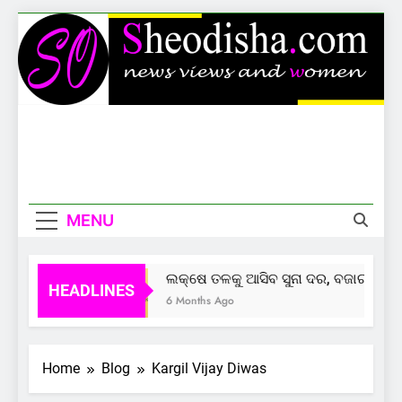
Skip
to
content
Sheodisha
News Views And Women
MENU
ଲକ୍ଷେ ତଳକୁ ଆସିବ ସୁନା ଦର, ବଜାର ଦେଲାଣ
HEADLINES
6 Months Ago
Home
Blog
Kargil Vijay Diwas