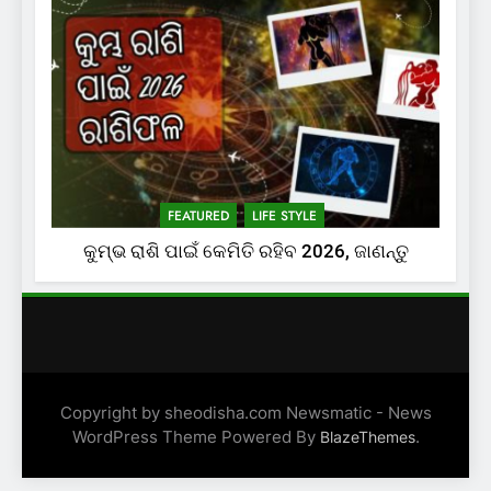
FEATURED
LIFE STYLE
କୁମ୍ଭ ରାଶି ପାଇଁ କେମିତି ରହିବ 2026, ଜାଣନ୍ତୁ
Copyright by sheodisha.com Newsmatic - News
WordPress Theme Powered By
.
BlazeThemes