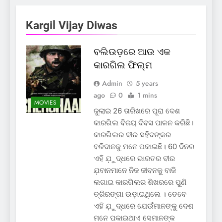
Kargil Vijay Diwas
ବଲିଉଡ଼ରେ ଆଉ ଏକ
କାରଗିଲ ଫିଲ୍ମ
Admin
5 years
ago
0
1 mins
MOVIES
ଜୁଲାଇ 26 ତାରିଖରେ ପୂରା ଦେଶ
କାରଗିଲ ବିଜୟ ଦିବସ ପାଳନ କରିଛି।
କାରଗିଲର ବୀର ସହିଦଙ୍କର
ବଳିଦାନକୁ ମନେ ପକାଇଛି। 60 ଦିନର
ଏହି ଯ଼ୁଦ୍ଧରେ ଭାରତର ବୀର
ଯ଼ବାନମାନେ ନିଜ ଜୀବନକୁ ବାଜି
ଲଗାଇ କାରଗିଲର ଶିଖରରେ ପୁଣି
ତ୍ରିରଙ୍ଗା ଉଡ଼ାଇଥିଲେ । ତେବେ
ଏହି ଯ଼ୁଦ୍ଧରେ ଯେଉଁମାନଙ୍କୁ ଦେଶ
ମନେ ପକାଇଥାଏ ସେମାନଙ୍କ