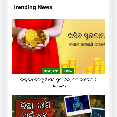
Trending News
FEATURED
INDIA
ଲକ୍ଷେ ତଳକୁ ଆସିବ ସୁନା ଦର, ବଜାର ଦେଲାଣି
ସଙ୍କେତ