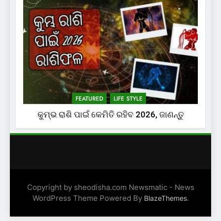
FEATURED
LIFE STYLE
କୁମ୍ଭ ରାଶି ପାଇଁ କେମିତି ରହିବ 2026, ଜାଣନ୍ତୁ
Copyright by sheodisha.com Newsmatic - News
WordPress Theme Powered By
.
BlazeThemes