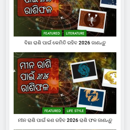
FEATURED
LITERATURE
ବିଛା ରାଶି ପାଇଁ କେମିତି ରହିବ 2026 ଜାଣନ୍ତୁ
FEATURED
LIFE STYLE
ମୀନ ରାଶି ପାଇଁ କଣ ରହିବ 2026 ରାଶି ଫଳ ଜାଣନ୍ତୁ