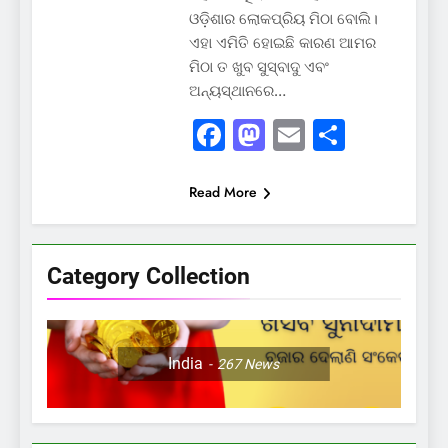
ଓଡ଼ିଶାର ଲୋକପ୍ରିୟ ମିଠା ବୋଲି।
ଏହା ଏମିତି ହୋଇଛି କାରଣ ଆମର
ମିଠା ତ ଖୁବ ସୁସ୍ବାଦୁ ଏବଂ
ଅନ୍ୟସ୍ଥାନରେ…
Facebook
Mastodon
Email
Share
Read More
Category Collection
India
267
News