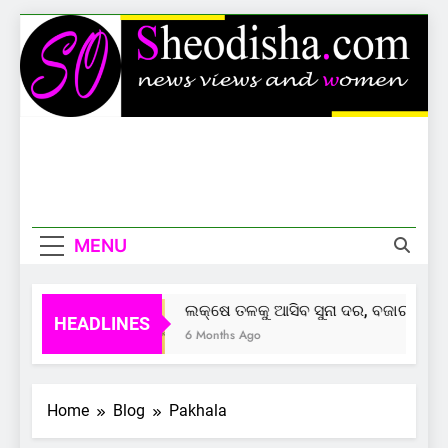
Skip
to
content
Sheodisha
News Views And Women
MENU
ଲକ୍ଷେ ତଳକୁ ଆସିବ ସୁନା ଦର, ବଜାର ଦେଲାଣ
HEADLINES
6 Months Ago
Home
Blog
Pakhala