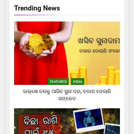
Trending News
FEATURED
INDIA
ଲକ୍ଷେ ତଳକୁ ଆସିବ ସୁନା ଦର, ବଜାର ଦେଲାଣି
ସଙ୍କେତ