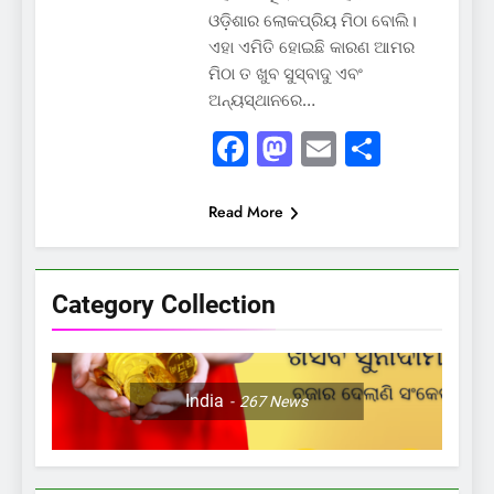
ଓଡ଼ିଶାର ଲୋକପ୍ରିୟ ମିଠା ବୋଲି।
ଏହା ଏମିତି ହୋଇଛି କାରଣ ଆମର
ମିଠା ତ ଖୁବ ସୁସ୍ବାଦୁ ଏବଂ
ଅନ୍ୟସ୍ଥାନରେ…
Facebook
Mastodon
Email
Share
Read More
Category Collection
India
267
News