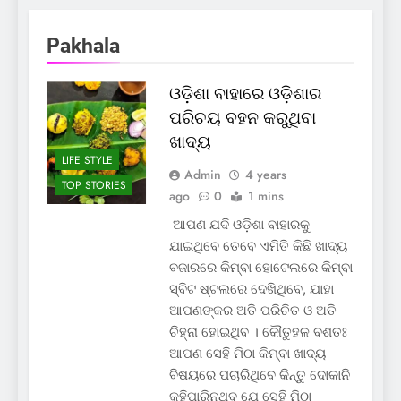
Pakhala
ଓଡ଼ିଶା ବାହାରେ ଓଡ଼ିଶାର
ପରିଚୟ ବହନ କରୁଥିବା
ଖାଦ୍ୟ
LIFE STYLE
Admin
4 years
TOP STORIES
ago
0
1 mins
ଆପଣ ଯଦି ଓଡ଼ିଶା ବାହାରକୁ
ଯାଇଥିବେ ତେବେ ଏମିତି କିଛି ଖାଦ୍ୟ
ବଜାରରେ କିମ୍ବା ହୋଟେଲରେ କିମ୍ବା
ସ୍ବିଟ ଷ୍ଟଲରେ ଦେଖିଥିବେ, ଯାହା
ଆପଣଙ୍କର ଅତି ପରିଚିତ ଓ ଅତି
ଚିହ୍ନା ହୋଇଥିବ । କୌତୁହଳ ବଶତଃ
ଆପଣ ସେହି ମିଠା କିମ୍ବା ଖାଦ୍ୟ
ବିଷୟରେ ପଚାରିଥିବେ କିନ୍ତୁ ଦୋକାନି
କହିପାରିନଥିବ ଯେ ସେହି ମିଠା