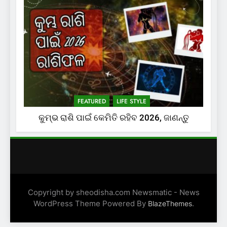
FEATURED
LIFE STYLE
କୁମ୍ଭ ରାଶି ପାଇଁ କେମିତି ରହିବ 2026, ଜାଣନ୍ତୁ
Copyright by sheodisha.com Newsmatic - News
WordPress Theme Powered By
.
BlazeThemes