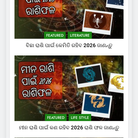
FEATURED
LITERATURE
ବିଛା ରାଶି ପାଇଁ କେମିତି ରହିବ 2026 ଜାଣନ୍ତୁ
FEATURED
LIFE STYLE
ମୀନ ରାଶି ପାଇଁ କଣ ରହିବ 2026 ରାଶି ଫଳ ଜାଣନ୍ତୁ