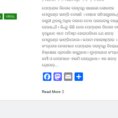
ପେଟ୍ରୋଲ ଡିଜେଲ ଦରବୃଦ୍ଧି ସାଧାରଣ ଲୋକଙ୍କ
ମେରୁଦଣ୍ଡ ଭାଙ୍ଗି ଦେଲାଣି । ଲୋକେ ସହିପାରୁନାହାନ୍ତି
A
VIRAL
ଜରୁରୀ ଥିବାରୁ ଅଧିକ ଦରରେ ତେଲ ପକାଇବାକୁ ବାଧ୍
ହେଉଛନ୍ତି। କିନ୍ତୁ କିଛି ନେତା ପେଟ୍ରୋଲ ଡିଜେଲ 
ବୃଦ୍ଧିରେ ଏତେ ଅତିଷ୍ଠ ହୋଇପଡିଲେ ଯେ ଶଗଡ଼
ମେରୁଦଣ୍ଡ ଭାଙ୍ଗିଦେଲେ। କଥାଟା ମହାରାଷ୍ଟ୍ରର ।
କଂଗ୍ରେସ ନେତାମାନେ ପେଟ୍ରୋଲ ଦରବୃଦ୍ଧି ବିରୋ
ବିକ୍ଷୋଭ ପ୍ରଦର୍ଶନ କରୁଥିଲେ। ମୁମ୍ବାଇରେ କଂଗ୍
କର୍ମୀ ଓ ନେତାମାନେ ଏକାଠି ହୋଇଥିଲେ। ଏକ ଶଗଡ଼
ଯ଼ୋଗାଡ଼…
Facebook
Mastodon
Email
Share
Read More