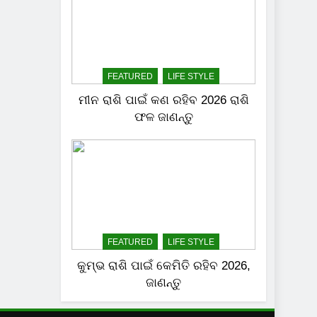
FEATURED
LIFE STYLE
ମୀନ ରାଶି ପାଇଁ କଣ ରହିବ 2026 ରାଶି
ଫଳ ଜାଣନ୍ତୁ
FEATURED
LIFE STYLE
କୁମ୍ଭ ରାଶି ପାଇଁ କେମିତି ରହିବ 2026,
ଜାଣନ୍ତୁ