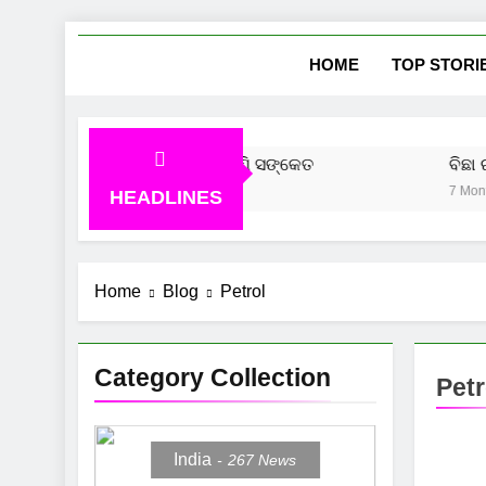
Skip
She
News Vie
to
HOME
TOP STORI
content
ୁ ଆସିବ ସୁନା ଦର, ବଜାର ଦେଲାଣି ସଙ୍କେତ
ବିଛା ରାଶି
o
7 Months A
HEADLINES
Home
Blog
Petrol
Category Collection
Petr
India
267
News