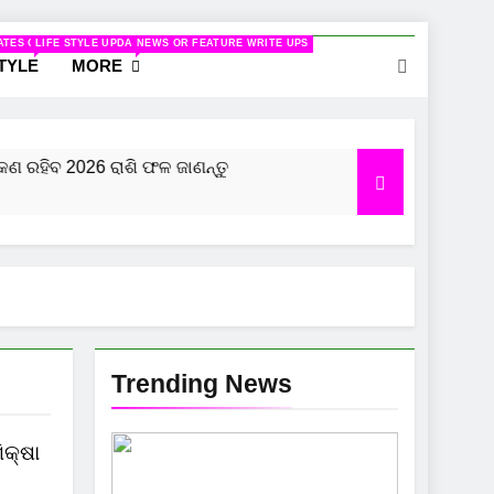
ELATED TO WOMEN
ATES ON CINEMA
LIFE STYLE UPDATES
NEWS OR FEATURE WRITE UPS
STYLE
MORE
ରହିବ 2026 ରାଶି ଫଳ ଜାଣନ୍ତୁ
କୁମ୍ଭ ରାଶି ପାଇଁ କେମିତ
7 Months Ago
Trending News
ିକ୍ଷା