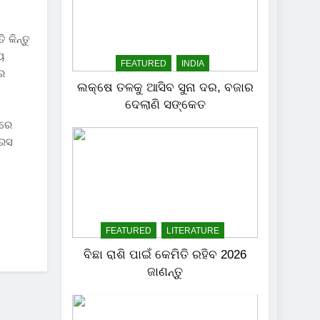
 କିନ୍ତୁ
ୟ
FEATURED
INDIA
ଦର
ଲକ୍ଷେ ତଳକୁ ଆସିବ ସୁନା ଦର, ବଜାର
ଦେଲାଣି ସଙ୍କେତ
ଧରେ
ରେସ
FEATURED
LITERATURE
ବିଛା ରାଶି ପାଇଁ କେମିତି ରହିବ 2026
ଜାଣନ୍ତୁ