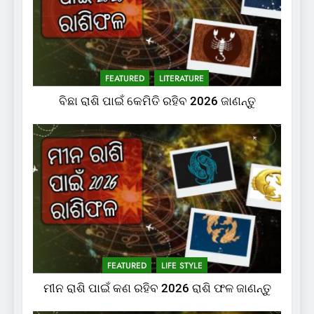
FEATURED
LITERATURE
ବିଛା ରାଶି ପାଇଁ କେମିତି ରହିବ 2026 ଜାଣନ୍ତୁ
FEATURED
LIFE STYLE
ମୀନ ରାଶି ପାଇଁ କଣ ରହିବ 2026 ରାଶି ଫଳ ଜାଣନ୍ତୁ