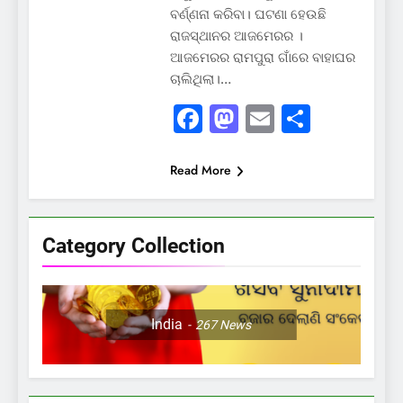
ବର୍ଣ୍ଣନା କରିବା। ଘଟଣା ହେଉଛି
ରାଜସ୍ଥାନର ଆଜମେରର ।
ଆଜମେରର ରାମପୁରା ଗାଁରେ ବାହାଘର
ଚାଲିଥିଲା।…
Facebook
Mastodon
Email
Share
Read More
Category Collection
India
267
News