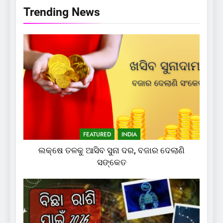
Trending News
FEATURED
INDIA
ଲକ୍ଷେ ତଳକୁ ଆସିବ ସୁନା ଦର, ବଜାର ଦେଲାଣି
ସଙ୍କେତ