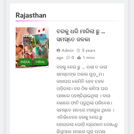
Rajasthan
ବରକୁ ଧରି ମାରିଲା ଛୁ …
ସମସ୍ତେ ଜଳକା
Admin
5 years
ago
0
1 mins
INDIA
VIRAL
ବରକୁ ନେଇ ଛୁ … ଗଲା ତ ଗଲା
ସମସ୍ତଙ୍କ ଅକଲ ଗୁଡ଼ୁମ।
ବାହାଘର କେମିତି ହେବ ଚହଳ
ପଡ଼ିଗଲା। ବର ଠିକ କନିଆ ଘର
ପାଖରେ ପହଞ୍ଚିଯ଼ାଇଥିଲା । ବାଜା
ବାଣରେ ଫାଟି ପଡୁଥିଲା ପରିବେଶ।
ସମସ୍ତେ ନାଚରେ ମସଗୁଲ ଥିଲେ ।
ଏତିକିବେଳେ ବରକୁ ନେଇ ଛୁ
ହୋଇଗଲା ଘୋଡ଼ି।ପ୍ରଥମେ ଦେଖନ୍ତୁ
ଭିଜୁଆଲ ତାପରେ ପୂରା ଘଟଣା