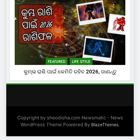
FEATURED
LIFE STYLE
କୁମ୍ଭ ରାଶି ପାଇଁ କେମିତି ରହିବ 2026, ଜାଣନ୍ତୁ
Copyright by sheodisha.com Newsmatic - News
WordPress Theme Powered By
.
BlazeThemes