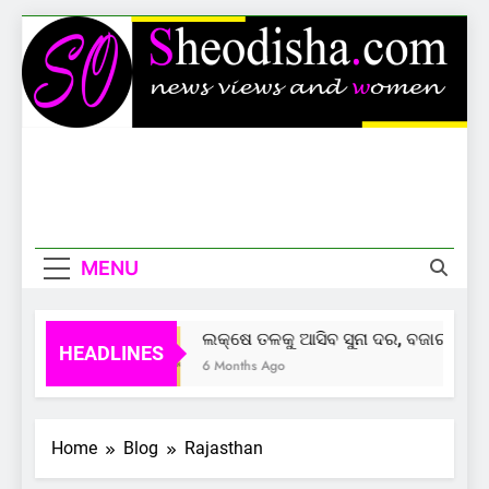
Skip
to
content
Sheodisha
News Views And Women
MENU
ଲକ୍ଷେ ତଳକୁ ଆସିବ ସୁନା ଦର, ବଜାର ଦେଲାଣ
HEADLINES
6 Months Ago
Home
Blog
Rajasthan