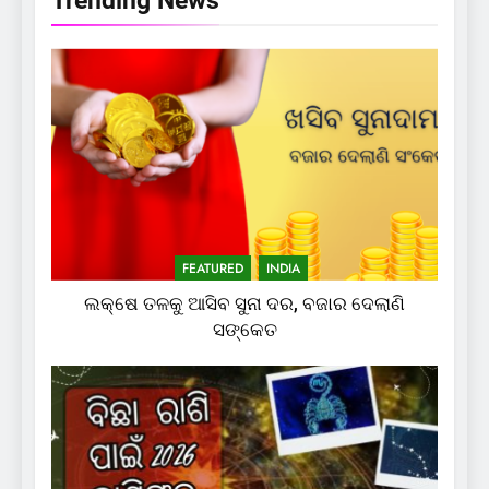
Trending News
FEATURED
INDIA
ଲକ୍ଷେ ତଳକୁ ଆସିବ ସୁନା ଦର, ବଜାର ଦେଲାଣି
ସଙ୍କେତ