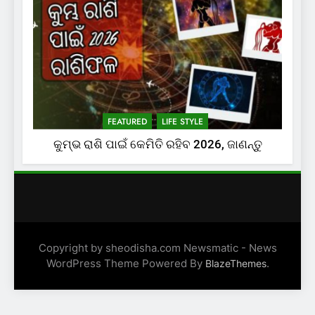
FEATURED
LIFE STYLE
କୁମ୍ଭ ରାଶି ପାଇଁ କେମିତି ରହିବ 2026, ଜାଣନ୍ତୁ
Copyright by sheodisha.com Newsmatic - News
WordPress Theme Powered By
.
BlazeThemes