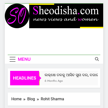
Skip
to
content
Sheodisha
News Views And Women
MENU
ଲକ୍ଷେ ତଳକୁ ଆସିବ ସୁନା ଦର, ବଜାର ଦେଲା
HEADLINES
6 Months Ago
Home
Blog
Rohit Sharma