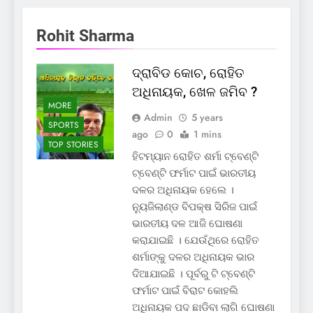
Rohit Sharma
ଦ୍ରାବିଡ କୋଚ, ରୋହିତ
ଅଧିନାୟକ, ଖେଳ ଜମିବ ?
MORE
Admin
5 years
SPORTS
ago
0
1 mins
TOP STORIES
ହିଟମ୍ୟାନ ରୋହିତ ଶର୍ମା ଟ୍ବେଣ୍ଟି
ଟ୍ବେଣ୍ଟି ଫର୍ମାଟ ପାଇଁ ଭାରତୀୟ
ଦଳର ଅଧିନାୟକ ହେଲେ ।
ନ୍ୟୁଜିଲାଣ୍ଡ ବିପକ୍ଷ ସିରିଜ ପାଇଁ
ଭାରତୀୟ ଦଳ ଆଜି ଘୋଷଣା
କରାଯାଇଛି । ଯେଉଁଥିରେ ରୋହିତ
ଶର୍ମାଙ୍କୁ ଦଳର ଅଧିନାୟକ ଭାର
ଦିଆଯାଇଛି । ପୂର୍ବରୁ ଟି ଟ୍ବେଣ୍ଟି
ଫର୍ମାଟ ପାଇଁ ବିରାଟ କୋହଲି
ଅଧିନାୟକ ପଦ ଛାଡିବା ଲାଗି ଘୋଷଣା