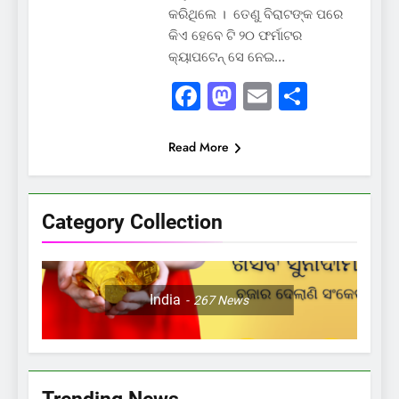
କରିଥିଲେ । ତେଣୁ ବିରାଟଙ୍କ ପରେ
କିଏ ହେବେ ଟି ୨୦ ଫର୍ମାଟର
କ୍ୟାପଟେନ୍‌ ସେ ନେଇ…
Facebook
Mastodon
Email
Share
Read More
Category Collection
India
267
News