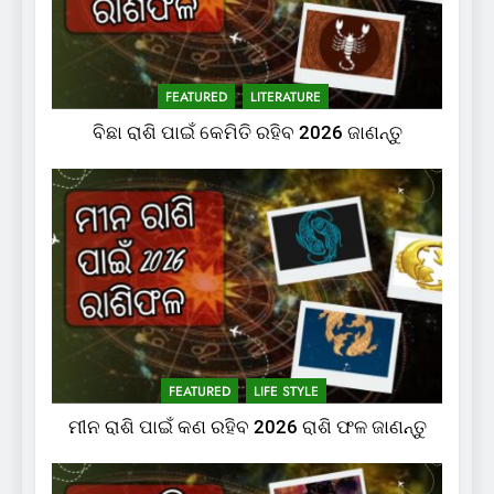
FEATURED
LITERATURE
ବିଛା ରାଶି ପାଇଁ କେମିତି ରହିବ 2026 ଜାଣନ୍ତୁ
FEATURED
LIFE STYLE
ମୀନ ରାଶି ପାଇଁ କଣ ରହିବ 2026 ରାଶି ଫଳ ଜାଣନ୍ତୁ