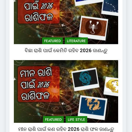
FEATURED
LITERATURE
ବିଛା ରାଶି ପାଇଁ କେମିତି ରହିବ 2026 ଜାଣନ୍ତୁ
FEATURED
LIFE STYLE
ମୀନ ରାଶି ପାଇଁ କଣ ରହିବ 2026 ରାଶି ଫଳ ଜାଣନ୍ତୁ