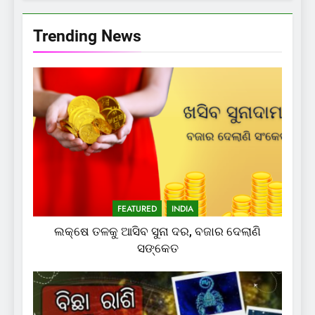
Trending News
FEATURED
INDIA
ଲକ୍ଷେ ତଳକୁ ଆସିବ ସୁନା ଦର, ବଜାର ଦେଲାଣି
ସଙ୍କେତ