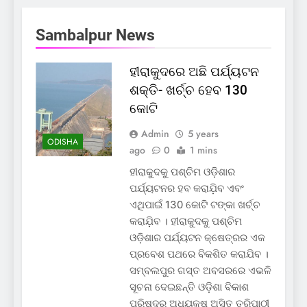
Sambalpur News
ହୀରାକୁଦରେ ଅଛି ପର୍ଯ୍ୟଟନ
ଶକ୍ତି- ଖର୍ଚ୍ଚ ହେବ 130
କୋଟି
Admin
5 years
ODISHA
ago
0
1 mins
ହୀରାକୁଦକୁ ପଶ୍ଚିମ ଓଡ଼ିଶାର
ପର୍ଯ୍ୟଟନର ହବ କରାଯ଼ିବ ଏବଂ
ଏଥିପାଇଁ 130 କୋଟି ଟଙ୍କା ଖର୍ଚ୍ଚ
କରାଯ଼ିବ । ହୀରାକୁଦକୁ ପଶ୍ଚିମ
ଓଡ଼ିଶାର ପର୍ଯ୍ୟଟନ କ୍ଷେତ୍ରର ଏକ
ପ୍ରବେଶ ପଥରେ ବିକଶିତ କରାଯିବ ।
ସମ୍ବଲପୁର ଗସ୍ତ ଅବସରରେ ଏଭଳି
ସୂଚନା ଦେଇଛନ୍ତି ଓଡ଼ିଶା ବିକାଶ
ପରିଷଦର ଅଧ୍ୟକ୍ଷ ଅସିତ୍ ତ୍ରିପାଠୀ