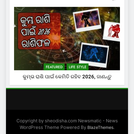
FEATURED
LIFE STYLE
କୁମ୍ଭ ରାଶି ପାଇଁ କେମିତି ରହିବ 2026, ଜାଣନ୍ତୁ
Copyright by sheodisha.com Newsmatic - News
WordPress Theme Powered By
.
BlazeThemes