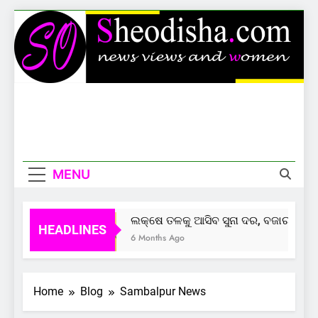
Skip
to
content
Sheodisha
News Views And Women
MENU
ଲକ୍ଷେ ତଳକୁ ଆସିବ ସୁନା ଦର, ବଜାର ଦେଲାଣ
HEADLINES
6 Months Ago
Home
Blog
Sambalpur News