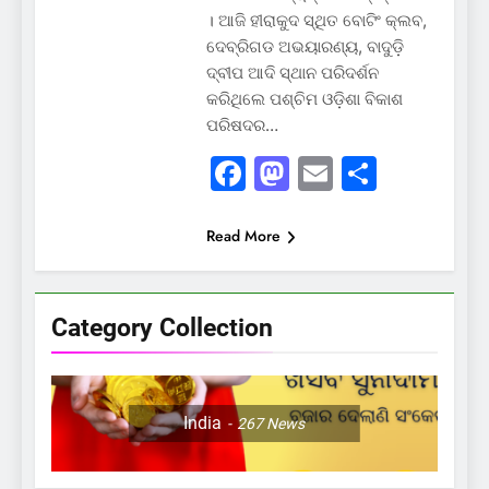
। ଆଜି ହୀରାକୁଦ ସ୍ଥିତ ବୋଟିଂ କ୍ଲବ,
ଦେବ୍ରିଗଡ ଅଭୟାରଣ୍ୟ, ବାଦୁଡ଼ି
ଦ୍ବୀପ ଆଦି ସ୍ଥାନ ପରିଦର୍ଶନ
କରିଥିଲେ ପଶ୍ଚିମ ଓଡ଼ିଶା ବିକାଶ
ପରିଷଦର…
Facebook
Mastodon
Email
Share
Read More
Category Collection
India
267
News