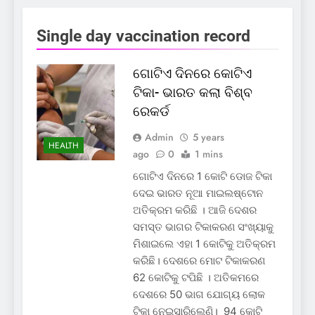
Single day vaccination record
ଗୋଟିଏ ଦିନରେ କୋଟିଏ
ଟିକା- ଭାରତ କଲା ବିଶ୍ବ
ରେକର୍ଡ
Admin
5 years
HEALTH
ago
0
1 mins
ଗୋଟିଏ ଦିନରେ 1 କୋଟି ଡୋଜ ଟିକା
ଦେଇ ଭାରତ ନୂଆ ମାଇଲଷ୍ଟୋନ
ଅତିକ୍ରମ କରିଛି । ଆଜି ଦେଶର
ସମସ୍ତ ଭାଗର ଟିକାକରଣ ସଂଖ୍ୟାକୁ
ମିଶାଇଲେ ଏହା 1 କୋଟିକୁ ଅତିକ୍ରମ
କରିଛି। ଦେଶରେ ମୋଟ ଟିକାକରଣ
62 କୋଟିକୁ ଟପିଛି । ଅତିକମରେ
ଦେଶରେ 50 ଭାଗ ଯୋଗ୍ୟ ଲୋକ
ଟିକା ନେଇସାରିଲେଣି। 94 କୋଟି