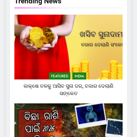
Trending News
FEATURED
INDIA
ଲକ୍ଷେ ତଳକୁ ଆସିବ ସୁନା ଦର, ବଜାର ଦେଲାଣି
ସଙ୍କେତ