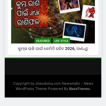
FEATURED
LIFE STYLE
କୁମ୍ଭ ରାଶି ପାଇଁ କେମିତି ରହିବ 2026, ଜାଣନ୍ତୁ
Copyright by sheodisha.com Newsmatic - News
WordPress Theme Powered By
.
BlazeThemes