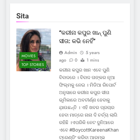
Sita
“କରୀନା କପୁର ଖାନ୍ ପୁଣି
ସୀତା: କଭି ନେହିଁ”
Admin
5 years
MOVIES
ago
0
1 mins
TOP STORIES
କରୀନା କପୁର ଖାନ ଏବେ ପୁଣି
ବିବାଦରେ । ବିବାଦ ତାଙ୍କର ନୂଆ
ଫିଲ୍ମକୁ ନେଇ । ମିଡିଆ ରିପୋର୍ଟ
ଅନୁସାରେ କରୀନା କପୁର ସୀତା
ଭୂମିକାରେ ଅବତୀର୍ଣ୍ଣ ହେବାକୁ
ଯ଼ାଉଛନ୍ତି । ଏହି ଖବର ପ୍ରଚାର
ହେବା ମାତ୍ରେ ନାନା ଦି ଚର୍ଚ୍ଚା ଲାଗି
ରହିଛି ।ଏପରିକି ନେଟ ଦୁନିଆରେ
ଏବେ #BoycottKareenaKhan
ଟ୍ରେଣ୍ଡିଂ କରିବା ଆରମ୍ଭ