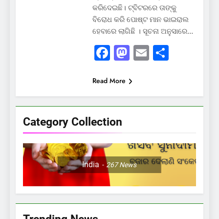
କରିଦେଇଛି। ଟ୍ବିଟରରେ ତାଙ୍କୁ
ବିରୋଧ କରି ପୋଷ୍ଟ ମାନ ଭାଇରାଲ
ହେବାରେ ଲାଗିଛି । ସୂଚନା ଅନୁସାରେ…
Facebook
Mastodon
Email
Share
Read More
Category Collection
India
267
News