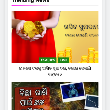
Trending News
FEATURED
INDIA
ଲକ୍ଷେ ତଳକୁ ଆସିବ ସୁନା ଦର, ବଜାର ଦେଲାଣି
ସଙ୍କେତ