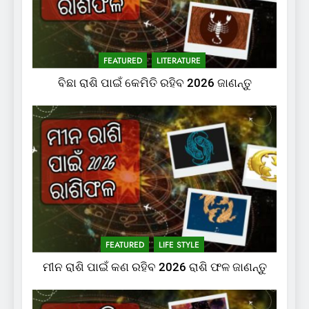
FEATURED
LITERATURE
ବିଛା ରାଶି ପାଇଁ କେମିତି ରହିବ 2026 ଜାଣନ୍ତୁ
FEATURED
LIFE STYLE
ମୀନ ରାଶି ପାଇଁ କଣ ରହିବ 2026 ରାଶି ଫଳ ଜାଣନ୍ତୁ