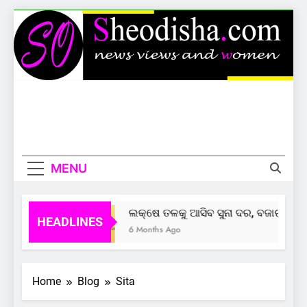
Skip
to
content
Sheodisha
News Views And Women
MENU
ଲକ୍ଷେ ତଳକୁ ଆସିବ ସୁନା ଦର, ବଜାର ଦେଲା
HEADLINES
6 Months Ago
Home
Blog
Sita