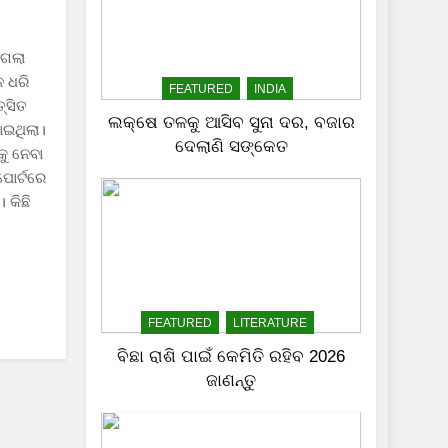
ଇଗଲା
ନ ଧରି
FEATURED
INDIA
୍ସିତ
ଲକ୍ଷେ ତଳକୁ ଆସିବ ସୁନା ଦର, ବଜାର
ାଇଥିଲା।
ଦେଲାଣି ସଙ୍କେତ
କୁ ନେବା
ପୋର୍ଟରେ
 କିଛି
FEATURED
LITERATURE
ବିଛା ରାଶି ପାଇଁ କେମିତି ରହିବ 2026
ଜାଣନ୍ତୁ