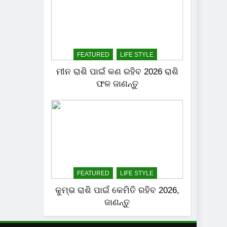
FEATURED
LIFE STYLE
ମୀନ ରାଶି ପାଇଁ କଣ ରହିବ 2026 ରାଶି
ଫଳ ଜାଣନ୍ତୁ
FEATURED
LIFE STYLE
କୁମ୍ଭ ରାଶି ପାଇଁ କେମିତି ରହିବ 2026,
ଜାଣନ୍ତୁ