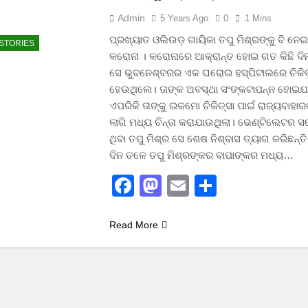
Admin
5 Years Ago
0
1 Mins
ପ୍ରଖ୍ୟାତ ଓଲିଉଡ଼ ଗାୟିକା ତପୁ ମିଶ୍ରଙ୍କୁ ବି ନେ
STORIES
କରୋନା । କରୋନାରେ ଆକ୍ରାନ୍ତ ହୋଇ ଗତ କିଛି ଦି
ସେ ଭୁବନେଶ୍ବରର ଏକ ଘରୋଇ ହସ୍ପିଟାଲରେ ଚିକିତ
ହେଉଥିଲେ। ତାଙ୍କ ଅବସ୍ଥା ସଂଙ୍କଟାପନ୍ନ ହୋଇଯ
ଏପରିକି ତାଙ୍କୁ ଇକମୋ ଚିକିତ୍ସା ପାଇଁ ରାଜ୍ୟବାହାର
ଲାଗି ମଧ୍ୟ ଚିନ୍ତା କରାଯାଉଥିଲା। ଭେଣ୍ଟିଲେଟର ସ
ଥିବା ତପୁ ମିଶ୍ର ସେ ଶେଷ ନିଶ୍ବାସ ତ୍ୟାଗ କରିଛନ୍ତି।
ଦିନ ତଳେ ତପୁ ମିଶ୍ରଙ୍କର ବାପାଙ୍କର ମଧ୍ୟ…
Facebook
Mastodon
Email
Share
Read More