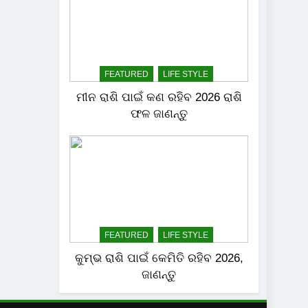
FEATURED
LIFE STYLE
ମୀନ ରାଶି ପାଇଁ କଣ ରହିବ 2026 ରାଶି
ଫଳ ଜାଣନ୍ତୁ
FEATURED
LIFE STYLE
କୁମ୍ଭ ରାଶି ପାଇଁ କେମିତି ରହିବ 2026,
ଜାଣନ୍ତୁ