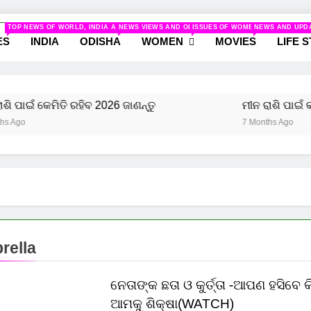
odisha.com
TOP NEWS OF WORLD, INDIA AND ODISHA
NEWS VIEWS AND ODISHA
ISSUES OF WOMEN AND NEWS R
NEWS AND UPD
ws And Women
ES
INDIA
ODISHA
WOMEN
MOVIES
LIFE 
 ପାଇଁ କେମିତି ରହିବ 2026 ଜାଣନ୍ତୁ
ମୀନ ରାଶି ପାଇଁ କଣ 
go
7 Months Ago
rella
ନେତାଙ୍କ ଛତା ଓ କୁର୍ତ୍ତା -ଆପଣ ହସିବେ କି
ଆମକୁ ଶିକ୍ଷା(WATCH)