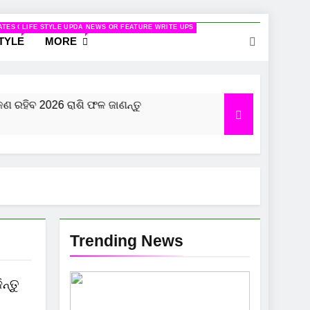
ELATED TO WOMEN
ATES ON CINEMA
LIFE STYLE UPDATES
NEWS OR FEATURE WRITE UPS
STYLE
MORE
ରହିବ 2026 ରାଶି ଫଳ ଜାଣନ୍ତୁ
କୁମ୍ଭ ରାଶି ପାଇଁ କେମିତ
7 Months Ago
Trending News
ନ୍ତୁ