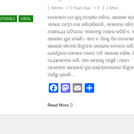
Admin
5 Years Ago
0
1 Mins
ନେତାମାନେ ଯେ ଗୁରୁ ଗମ୍ଭୀର ରହିବେ, ସାଧାରଣ ସ୍
STORIES
VIRAL
ଏମାନେ ଥଟ୍ଟା ମଜା କରିପାରିବେନି, ଏମାନଙ୍କ ସହିତ 
ଅସାମାନ୍ୟ ଘଟିଗଲେ ଏମାନଙ୍କୁ ଅସହଜ କରିଦିଏ, ଏ
ଧାରଣାର ଯୁଗ ଗଲାଣି। ଏବେ ତ ଦିନକୁ ଦିନ ନେତାମା
ସାଧାରଣ ଜୀବନର ଭିଜୁଆଲ ଭାଇରାଲ ହେବାରେ ଲାଗିଛ
ଯେଉଁଥିରେ ସେମାନେ କେତେ ଅତି ସାଧାରଣ ମଣିଷ, 
ଅନ୍ୟମାନଙ୍କ ଭଳି, ତାହା ସାମ୍ନାକୁ ଆସୁଛି। ଆମେ
ଆପଣଙ୍କ ସାମ୍ନାରେ ଦୁଇ ରାଷ୍ଟ୍ରନେତାଙ୍କ ଭିଜୁ
ଆଣିଛୁ ଯ଼ାହାକି…
Facebook
Mastodon
Email
Share
Read More