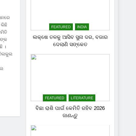
ଥାନରେ
କିଛି
FEATURED
INDIA
ମିତି
ଲକ୍ଷେ ତଳକୁ ଆସିବ ସୁନା ଦର, ବଜାର
ନଙ୍କ
ଦେଲାଣି ସଙ୍କେତ
ି ।
ବିଲକୁଲ
ଆଲ
FEATURED
LITERATURE
ବିଛା ରାଶି ପାଇଁ କେମିତି ରହିବ 2026
ଜାଣନ୍ତୁ