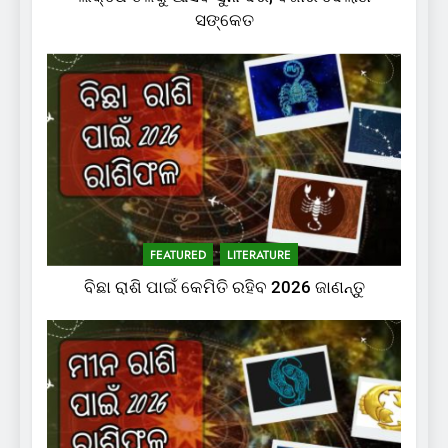
ସଙ୍କେତ
FEATURED
LITERATURE
ବିଛା ରାଶି ପାଇଁ କେମିତି ରହିବ 2026 ଜାଣନ୍ତୁ