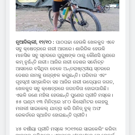
ନୂଆଦିଲ୍ଲୀ, ୧୨/୧୦ :
ପାଠପଢା ହେଉକି ଖେଳକୁଦ ଏବେ
ସବୁ କ୍ଷେତ୍ରରେ ନାରୀ ଆଗରେ। ଶାରିରିକ ହେଉକି
ମାନସିକ ସବୁ ସ୍ତରରେ ପୁରୁଷଙ୍କ ଠାରୁ କୌଣସି ଗୁଣରେ
କମ୍ ନୁହଁନ୍ତି ନାରୀ। ଆଜିର ନାରୀ ଦେଶର ସର୍ବୋଚ୍ଚ
ଆସନରେ ବସିଥିବା ବେଳେ ଅନ୍ତରାଷ୍ଟ୍ରୀୟ ସ୍ତରରେ
ଦେଶର ନାମକୁ ଉଜ୍ଜ୍ଵଳ କରୁଛନ୍ତି। ପରିବାର ଏବଂ
ଗୃହସ୍ଥୀ ସମ୍ଭାଳିବା ସହ ଆଜିର ନାରୀ ଉଦ୍ୟୋଗ ଜଗତ,
ଖେଳକୁଦ ସବୁ କ୍ଷେତ୍ରରେ ଜଗତଜିତା ହୋଇପାରିଛି।
ଏଭଳି ଜଣେ ମହିଳା ହେଉଛନ୍ତି ପୁଣେର ପ୍ରୀତି ମସ୍କେ।
୫୫ ଘଣ୍ଟା ୧୩ ମିନିଟ୍‌ରେ ୪୮୦ କିଲୋମିଟର ଲେହରୁ
ମନାଲୀ ସାଇକେଲ୍ ଯାତ୍ରା କରି ଗିନିଜ୍ ବୁକ୍ ଅଫ
ରେକର୍ଡରେ ସ୍ଥାନିତ ହୋଇଛନ୍ତି ପ୍ରୀତି।
୪୫ ବର୍ଷୀୟା ପ୍ରୀତି ମସ୍କେ ୨୦୧୭ରେ ସାଇକେଲିଂ କରିବା