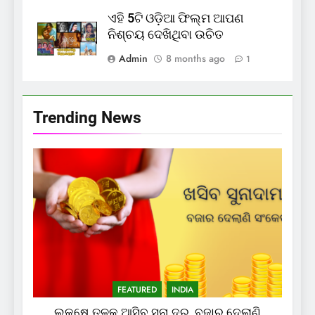
ଏହି 5ଟି ଓଡ଼ିଆ ଫିଲ୍ମ ଆପଣ
ନିଶ୍ଚୟ ଦେଖିଥିବା ଉଚିତ
Admin
8 months ago
1
Trending News
FEATURED
INDIA
ଲକ୍ଷେ ତଳକୁ ଆସିବ ସୁନା ଦର, ବଜାର ଦେଲାଣି