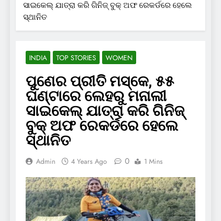
ସାଇକେଲ୍ ଯାତ୍ରା କରି ଗିନିଜ୍ ବୁକ୍ ଅଫ ରେକର୍ଡରେ ହେଲେ
ସ୍ଥାନିତ
INDIA
TOP STORIES
WOMEN
ପୁଣେର ପ୍ରୀତି ମସ୍କେ, ୫୫
ଘଣ୍ଟାରେ ଲେହରୁ ମନାଲୀ
ସାଇକେଲ୍ ଯାତ୍ରା କରି ଗିନିଜ୍
ବୁକ୍ ଅଫ ରେକର୍ଡରେ ହେଲେ
ସ୍ଥାନିତ
0
Admin
4 Years Ago
1 Mins