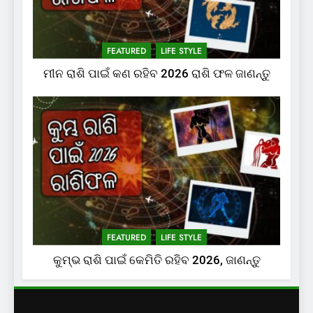
FEATURED
LIFE STYLE
ମୀନ ରାଶି ପାଇଁ କଣ ରହିବ 2026 ରାଶି ଫଳ ଜାଣନ୍ତୁ
FEATURED
LIFE STYLE
କୁମ୍ଭ ରାଶି ପାଇଁ କେମିତି ରହିବ 2026, ଜାଣନ୍ତୁ