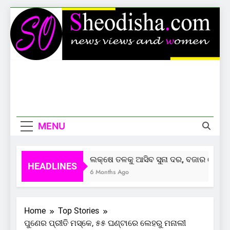
Skip
to
content
Sheodisha
News Views And Women
MENU
ଲକ୍ଷେ ତଳକୁ ଆସିବ ସୁନା ଦର, ବଜାର ଦେଲାଣି 
HEADLINES
6 Months Ago
Home
Top Stories
ପୁଣେର ପ୍ରୀତି ମସ୍କେ, ୫୫ ଘଣ୍ଟାରେ ଲେହରୁ ମନାଲୀ