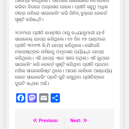
ଆରମ୍ଭ କରିଥିଲେ। ଏହାପରେ ଧୀରେଧୀରେ ସେ ରେକର୍ଡ
କରିବା ଦିଗରେ ଅଗ୍ରସର ହେଲେ। ପ୍ରୀତି ସବୁଠୁ ଅଧିକ
ତୀବ୍ର ଗତିରେ ସାଇକେଲିଂ କରି ଗିନିଜ୍ ବୁକ୍‌ରେ ରେକର୍ଡ
ସୃଷ୍ଟି କରିଛନ୍ତି।
୨୦୧୯ରେ ପ୍ରୀତି କାଶ୍ମୀର ଠାରୁ କନ୍ୟାକୁମାରୀ ଯାଏଁ
ସାଇକେଲ୍ ଯାତ୍ରା କରିଥିଲେ। ୧୭ ଦିନ ୧୭ ଘଣ୍ଟାରେ
ପ୍ରୀତି ୩୭୭୩ କି.ମି ଯାତ୍ରା କରିଥିଲେ। ସେହିପରି
ମହାରାଷ୍ଟ୍ରର ନାସିକରୁ ଅମୃତସର ପର୍ଯ୍ୟନ୍ତ ଯାତ୍ରା
କରିଥିଲେ। ଏହି ଯାତ୍ରା ଏତେ ସହଜ ନଥିଲା। ଏହି ରୁଟ୍‌ରେ
ସାଇକଲିଂ କରି ରେକର୍ଡ ସୃଷ୍ଟି କରିଥିବା ପ୍ରୀତି ପ୍ରଥମ
ମହିଳା ସାଇକେଲିଷ୍ଟ ଥିଲେ। ଆପଣ ଜାଣିଲେ ଆଶ୍ଚର୍ଯ୍ୟ
ହେବେ ସାଇକେଲିଂ ପ୍ରତି ରୁଚି ରଖୁଥିବା ପ୍ରୀତିଙ୍କର
ଦୁଇଟି ସନ୍ତାନ ଅଛି।
Facebook
Mastodon
Email
Share
Previous:
Next:
Post