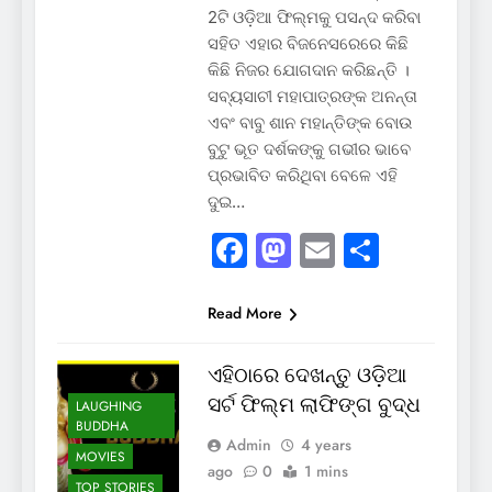
2ଟି ଓଡ଼ିଆ ଫିଲ୍ମକୁ ପସନ୍ଦ କରିବା
ସହିତ ଏହାର ବିଜନେସରେରେ କିଛି
କିଛି ନିଜର ଯୋଗଦାନ କରିଛନ୍ତି ।
ସବ୍ୟସାଚୀ ମହାପାତ୍ରଙ୍କ ଅନନ୍ତା
ଏବଂ ବାବୁ ଶାନ ମହାନ୍ତିଙ୍କ ବୋଉ
ବୁଟୁ ଭୂତ ଦର୍ଶକଙ୍କୁ ଗଭୀର ଭାବେ
ପ୍ରଭାବିତ କରିଥିବା ବେଳେ ଏହି
ଦୁଇ…
Facebook
Mastodon
Email
Share
Read More
ଏହିଠାରେ ଦେଖନ୍ତୁ ଓଡ଼ିଆ
ସର୍ଟ ଫିଲ୍ମ ଲାଫିଙ୍ଗ ବୁଦ୍ଧ
LAUGHING
BUDDHA
Admin
4 years
MOVIES
ago
0
1 mins
TOP STORIES