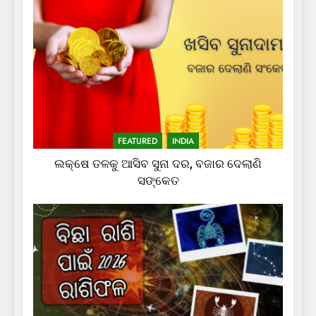
FEATURED
INDIA
ଲକ୍ଷେ ତଳକୁ ଆସିବ ସୁନା ଦର, ବଜାର ଦେଲାଣି
ସଙ୍କେତ