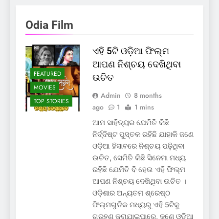
Odia Film
ଏହି 5ଟି ଓଡ଼ିଆ ଫିଲ୍ମ
ଆପଣ ନିଶ୍ଚୟ ଦେଖିଥିବା
FEATURED
ଉଚିତ
MOVIES
Admin
8 months
TOP STORIES
ago
1
1 mins
ଆମ ସାହିତ୍ୟର ଯେମିତି କିଛି
ନିର୍ଦ୍ଦିଷ୍ଟ ପୁସ୍ତକ ରହିଛି ଯାହାକି ଜଣେ
ଓଡ଼ିଆ ହିସାବରେ ନିଶ୍ଚୟ ପଢ଼ିଥିବା
ଉଚିତ, ସେମିତି କିଛି ସିନେମା ମଧ୍ୟ
ରହିଛି ଯେମିତି ବି ହେଉ ଏହି ଫିଲ୍ମ
ଆପଣ ନିଶ୍ଚୟ ଦେଖିଥିବା ଉଚିତ ।
ଓଡ଼ିଶାର ଅନ୍ୟତମ ଶ୍ରେଷ୍ଠ
ଫିଲ୍ମଗୁଡିକ ମଧ୍ୟରୁ ଏହି 5ଟିକୁ
ଗ୍ରହଣ କରାଯାଇପାରେ, ଜଣେ ଓଡ଼ିଆ