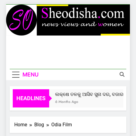
Skip
to
content
Sheodisha
News Views And Women
MENU
ଲକ୍ଷେ ତଳକୁ ଆସିବ ସୁନା ଦର, ବଜାର ଦେଲାଣି
HEADLINES
6 Months Ago
Home
Blog
Odia Film