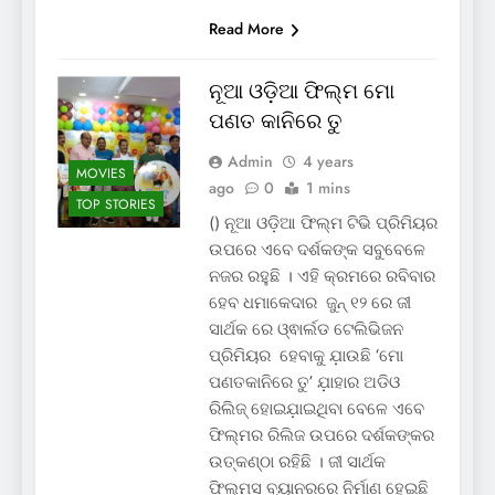
Read More
ନୂଆ ଓଡ଼ିଆ ଫିଲ୍ମ ମୋ
ପଣତ କାନିରେ ତୁ
Admin
4 years
MOVIES
ago
0
1 mins
TOP STORIES
() ନୂଆ ଓଡ଼ିଆ ଫିଲ୍ମ ଟିଭି ପ୍ରିମିୟର
ଉପରେ ଏବେ ଦର୍ଶକଙ୍କ ସବୁବେଳେ
ନଜର ରହୁଛି । ଏହି କ୍ରମରେ ରବିବାର
ହେବ ଧମାକେଦାର ଜୁନ୍ ୧୨ ରେ ଜୀ
ସାର୍ଥକ ରେ ଓ୍ଵାର୍ଲଡ ଟେଲିଭିଜନ
ପ୍ରିମିୟର ହେବାକୁ ଯ଼ାଉଛି ‘ମୋ
ପଣତକାନିରେ ତୁ’ ଯ଼ାହାର ଅଡିଓ
ରିଲିଜ୍ ହୋଇଯ଼ାଇଥିବା ବେଳେ ଏବେ
ଫିଲ୍ମର ରିଲିଜ ଉପରେ ଦର୍ଶକଙ୍କର
ଉତ୍କଣ୍ଠା ରହିଛି । ଜୀ ସାର୍ଥକ
ଫିଲ୍ମସ ବ୍ୟାନରରେ ନିର୍ମାଣ ହେଇଛି