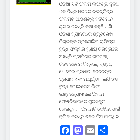
ଓଡ଼ିଆ ସର୍ଟ ଫିଲ୍ମ ଲାଫିଙ୍ଗ ବୁଦ୍ଧ
ଏକ ଭିନ୍ନ ଧରଣର ଚଳଚ୍ଚିତ୍ର
ଫିଲ୍ମଟି ଆପଣଙ୍କୁ ବର୍ତ୍ତମାନ
ଯୁଗର ଚଳନ୍ତି କଥା କହୁଛି …ସି
ଓଡ଼ିଶା ବ୍ୟାନରରେ ଶ୍ରୁତିରେଖା
ମିଶ୍ରଙ୍କ ପ୍ରଯୋଜିତ ଲାଫିଙ୍ଗ
ବୁଦ୍ଧ ଫିଲ୍ମର ମୁଖ୍ୟ ଚରିତ୍ରରେ
ଅଛନ୍ତି ପ୍ରୀତିରାଜ ଶତପଥୀ,
ଚିତ୍ତରଞ୍ଜନ ବିଶ୍ବାଳ, ସୁଶ୍ରୀ,
ଧୋବେଇ ପ୍ରଧାନ, ଦେବଦତ୍ତ
ପ୍ରଧାନ ଏବଂ ମାଧୁର୍ଯ୍ୟା। ଲାଫିଙ୍ଗ
ବୁଦ୍ଧ ଗୋଲ୍ଡେନ ଲିଫ୍
ଇଣ୍ଟରନ୍ୟାସନାଲ ଫିଲ୍ମ
ଫେଷ୍ଟିଭାଲରେ ପୁରସ୍କୃତ
ହୋଇଥିଲା। ଫିଲ୍ମଟି ଦେଖିବା ପାଇଁ
କ୍ଲିକ କରନ୍ତୁ ତଳେ ଦିଆଯାଇଥିବା…
Facebook
Mastodon
Email
Share