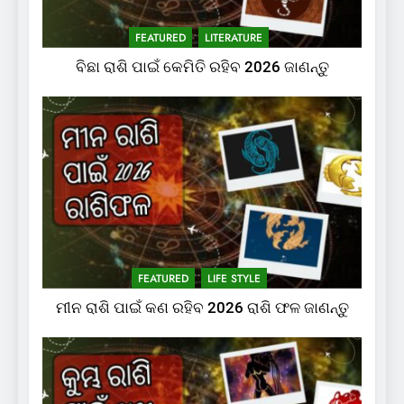
FEATURED
LITERATURE
ବିଛା ରାଶି ପାଇଁ କେମିତି ରହିବ 2026 ଜାଣନ୍ତୁ
FEATURED
LIFE STYLE
ମୀନ ରାଶି ପାଇଁ କଣ ରହିବ 2026 ରାଶି ଫଳ ଜାଣନ୍ତୁ