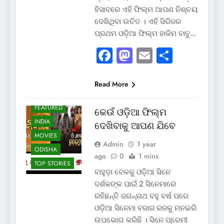
ହିସାବରେ ଏହି ଫିଲ୍ମ ଆପଣ ନିଶ୍ଚୟ
ଦେଖିଥିବା ଉଚିତ । ଏହି ସିରିଜର
ପ୍ରଥମ ଓଡ଼ିଆ ଫିଲ୍ମ ହାକିମ ବାବୁ…
Facebook
Mastodon
Email
Share
Read More
FEATURED
କେଉଁ ଓଡ଼ିଆ ଫିଲ୍ମ
INDIA
ଦେଖିବାକୁ ଆପଣ ଯିବେ
MOVIES
Admin
1 year
ODISHA
ago
0
1 mins
TOP STORIES
ବାହୁଡ଼ା ବେଳକୁ ଓଡ଼ିଆ ସିନେ
ଦର୍ଶକଙ୍କ ପାଇଁ 2 ସିନେମାରେ
ରହିଛନ୍ତି ଜଗନ୍ନାଥ ବହୁ ବର୍ଷ ପରେ
ଓଡ଼ିଆ ସିନେମା ବଜାର ରଜକୁ ମନଭରି
ଉପଭୋଗ କରିଛି । ସିନେ ପ୍ରେମୀ