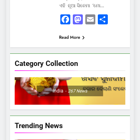
ଏହି ନୂଆ ସିନେମା ‘ମୋ…
Facebook
Mastodon
Email
Share
Read More
Category Collection
India
267
News
Trending News