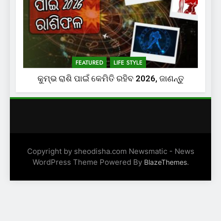
FEATURED
LIFE STYLE
କୁମ୍ଭ ରାଶି ପାଇଁ କେମିତି ରହିବ 2026, ଜାଣନ୍ତୁ
Copyright by sheodisha.com Newsmatic - News
WordPress Theme Powered By
.
BlazeThemes