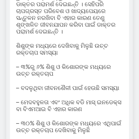
ଡାକ୍ତର ପରାମର୍ଶ ଦେଇଛନ୍ତି । ସେହିପରି
ଚାପଗ୍ରସ୍ତ ପରିବେଶ ଓ ଖାଦ୍ୟପେୟରେ
ସନ୍ତୁଳନ ନରଖିବା ବି ଏହାର କାରଣ ତେଣୁ
ଶୃଙ୍ଖଳିତ ଜୀବନଯାପନ କରିବା ପାଇଁ ଡାକ୍ତର
ପରାମର୍ଶ ଦେଇଛନ୍ତି ।
ଶିଶୁଙ୍କ ମଧ୍ୟରେ ଦେଖିବାକୁ ମିଳୁଛି ଉଚ୍ଚ
ରକ୍ତଚାପ ସମସ୍ୟା
– ୩%ରୁ ୬% ଶିଶୁ ଓ କିଶୋରଙ୍କ ମଧ୍ୟରେ
ଉଚ୍ଚ ରକ୍ତଚାପ
– ବଦଳୁଥିବା ଜୀବନଶୈଳୀ ପାଇଁ ହେଉଛି ସମସ୍ୟା
– ମେଦବହୁଳତା ଏବଂ ଅଧିକ ବଡି ମାସ୍ ଇନଡେକ୍ସ
ବା ବିଏମଆଇ ବି ଏହାର କାରଣ
– ୩୦% ଶିଶୁ ଓ କିଶୋରଙ୍କ ମଧ୍ୟରେ ଏଥିପାଇଁ
ଉଚ୍ଚ ରକ୍ତଚାପ ଦେଖିବାକୁ ମିଳୁଛି