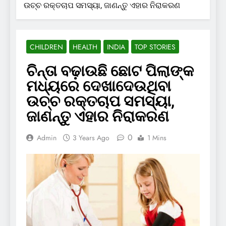
ଉଚ୍ଚ ରକ୍ତଚାପ ସମସ୍ୟା, ଜାଣନ୍ତୁ ଏହାର ନିରାକରଣ
CHILDREN
HEALTH
INDIA
TOP STORIES
ଚିନ୍ତା ବଢ଼ାଉଛି ଛୋଟ ପିଲାଙ୍କ
ମଧ୍ୟରେ ଦେଖାଦେଉଥିବା
ଉଚ୍ଚ ରକ୍ତଚାପ ସମସ୍ୟା,
ଜାଣନ୍ତୁ ଏହାର ନିରାକରଣ
0
Admin
3 Years Ago
1 Mins