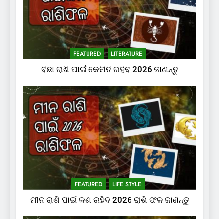
FEATURED
LITERATURE
ବିଛା ରାଶି ପାଇଁ କେମିତି ରହିବ 2026 ଜାଣନ୍ତୁ
FEATURED
LIFE STYLE
ମୀନ ରାଶି ପାଇଁ କଣ ରହିବ 2026 ରାଶି ଫଳ ଜାଣନ୍ତୁ