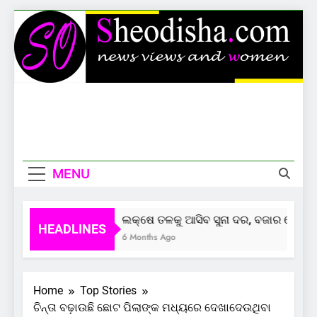
Skip
to
content
Sheodisha
News Views And Women
MENU
ଲକ୍ଷେ ତଳକୁ ଆସିବ ସୁନା ଦର, ବଜାର ଦେଲାଣି 
HEADLINES
6 Months Ago
Home
Top Stories
ଚିନ୍ତା ବଢ଼ାଉଛି ଛୋଟ ପିଲାଙ୍କ ମଧ୍ୟରେ ଦେଖାଦେଉଥିବା