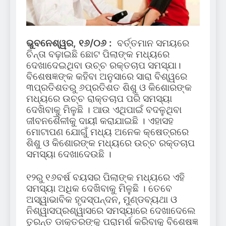
ଭୁବନେଶ୍ୱର, ୧୬/୦୬ :
ବର୍ତ୍ତମାନ ସମୟରେ
ଚିନ୍ତା ବଢ଼ାଇଛି ଛୋଟ ପିଲାଙ୍କ ମଧ୍ୟରେ
ଦେଖାଦେଇଥିବା ଉଚ୍ଚ ରକ୍ତଚାପ ସମସ୍ଯା।
ବିଶେଷଜ୍ଞଙ୍କ କହିବା ଅନୁସାରେ ସାରା ବିଶ୍ୱରେ
୩ପ୍ରତିଶତରୁ ୬ପ୍ରତିଶତ ଶିଶୁ ଓ କିଶୋରଙ୍କ
ମଧ୍ୟରେ ଉଚ୍ଚ ରାକ୍ତଚାପ ପରି ସମସ୍ୟା
ଦେଖିବାକୁ ମିଳୁଛି । ଆଉ ଏଥିପାଇଁ ବଦଳୁଥିବା
ଜୀବନଶୈଳୀକୁ ଦାୟୀ କରାଯାଇଛି । ଏହାସହ
ମୋଟାପଣ ଯୋଗୁଁ ମଧ୍ୟ ଅନେକ କ୍ଷେତ୍ରରେ
ଶିଶୁ ଓ କିଶୋରଙ୍କ ମଧ୍ୟରେ ଉଚ୍ଚ ରକ୍ତଚାପ
ସମସ୍ୟା ଦେଖାଦେଉଛି ।
୧୨ରୁ ୧୬ବର୍ଷ ବୟସର ପିଲାଙ୍କ ମଧ୍ୟରେ ଏହି
ସମସ୍ୟା ଅଧିକ ଦେଖିବାକୁ ମିଳୁଛି । ତେବେ
ଅସ୍ୱାଭାବିକ ହୃଦସ୍ପନ୍ଦନ, ମୁଣ୍ଡବ୍ୟଥା ଓ
ନିଶ୍ୱାସପ୍ରଶ୍ୱାସରେ ସମସ୍ୟାରେ ଦେଖାଦେଲେ
ତୁରନ୍ତ ଡାକ୍ତରଙ୍କୁ ପରାମର୍ଶ କରିବାକୁ ବିଶେଷଜ୍ଞ