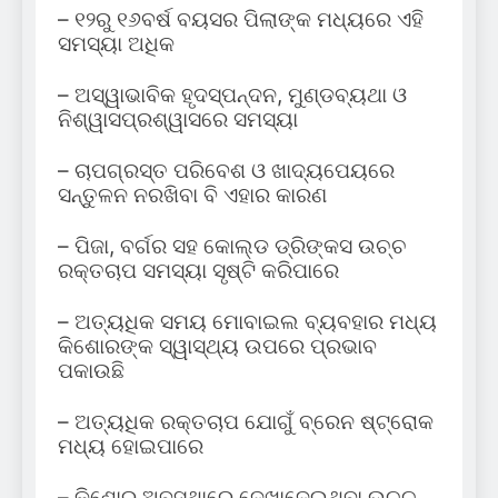
– ୧୨ରୁ ୧୬ବର୍ଷ ବୟସର ପିଲାଙ୍କ ମଧ୍ୟରେ ଏହି
ସମସ୍ୟା ଅଧିକ
– ଅସ୍ୱାଭାବିକ ହୃଦସ୍ପନ୍ଦନ, ମୁଣ୍ଡବ୍ୟଥା ଓ
ନିଶ୍ୱାସପ୍ରଶ୍ୱାସରେ ସମସ୍ୟା
– ଚାପଗ୍ରସ୍ତ ପରିବେଶ ଓ ଖାଦ୍ୟପେୟରେ
ସନ୍ତୁଳନ ନରଖିବା ବି ଏହାର କାରଣ
– ପିଜା, ବର୍ଗର ସହ କୋଲ୍ଡ ଡ୍ରିଙ୍କସ ଉଚ୍ଚ
ରକ୍ତଚାପ ସମସ୍ୟା ସୃଷ୍ଟି କରିପାରେ
– ଅତ୍ୟଧିକ ସମୟ ମୋବାଇଲ ବ୍ୟବହାର ମଧ୍ୟ
କିଶୋରଙ୍କ ସ୍ୱାସ୍ଥ୍ୟ ଉପରେ ପ୍ରଭାବ
ପକାଉଛି
– ଅତ୍ୟଧିକ ରକ୍ତଚାପ ଯୋଗୁଁ ବ୍ରେନ ଷ୍ଟ୍ରୋକ
ମଧ୍ୟ ହୋଇପାରେ
– କିଶୋର ଅବସ୍ଥାରେ ଦେଖାଦେଇଥିବା ଉଚ୍ଚ