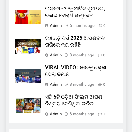
ଲକ୍ଷେ ତଳକୁ ଆସିବ ସୁନା ଦର,
ବଜାର ଦେଲାଣି ସଙ୍କେତ
Admin
6 months ago
0
ଜାଣନ୍ତୁ ବର୍ଷ 2026 ଆପଣଙ୍କ
ରାଶିରେ କଣ ରହିଛି
Admin
8 months ago
0
VIRAL VIDEO : କାରକୁ ଧକ୍କା
ଦେଲା ବିମାନ
Admin
8 months ago
0
ଏହି 5ଟି ଓଡ଼ିଆ ଫିଲ୍ମ ଆପଣ
ନିଶ୍ଚୟ ଦେଖିଥିବା ଉଚିତ
Admin
8 months ago
1