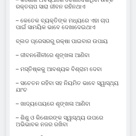
ରକ୍ତଚାପ ସାରା ଜୀବନ ରହିନଥାଏ
– କେତେକ ବ୍ୟକ୍ତିଙ୍କ ମଧ୍ୟରେ ଏହା ଚାପ
ପାଇଁ ସାମୟିକ ଭାବେ ଦେଖାଦେଇଥାଏ
ବ୍ଲଡ ପ୍ରେସରରୁ ରକ୍ଷା ପାଇବାର ଉପାୟ
– ଜୀବନଶୈଳୀରେ ଶୃଙ୍ଖଳା ଆଣିବା
– ମସ୍ତିଷ୍କକୁ ଆବଶ୍ୟକ ବିଶ୍ରାମ ଦେବା
– ସଚେତନ ରହିବା ସହ ନିୟମିତ ଭାବେ ସ୍ୱାସ୍ଥ୍ୟ
ଯାଂଚ
– ଖାଦ୍ୟପେୟରେ ଶୃଙ୍ଖଳା ଆଣିବା
– ଶିଶୁ ଓ କିଶୋରଙ୍କ ସ୍ୱାସ୍ଥ୍ୟ ଉପରେ
ଅଭିଭାବକ ନଜର ରଖିବା