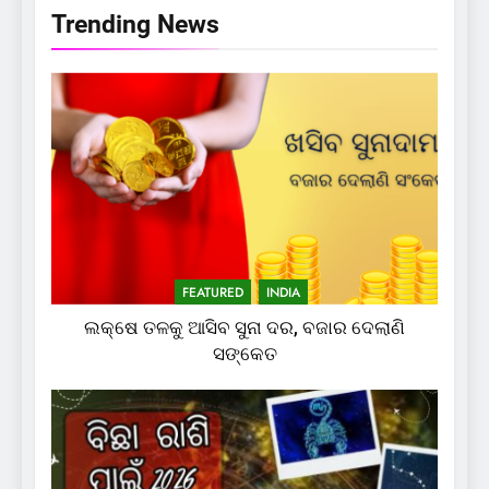
Trending News
FEATURED
INDIA
ଲକ୍ଷେ ତଳକୁ ଆସିବ ସୁନା ଦର, ବଜାର ଦେଲାଣି
ସଙ୍କେତ