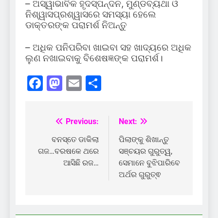
– ଅସ୍ୱାଭାବିକ ହୃଦସ୍ପନ୍ଦନ, ମୁଣ୍ଡବ୍ୟଥା ଓ
ନିଶ୍ୱାସପ୍ରଶ୍ୱାସରେ ସମସ୍ୟା ହେଲେ
ଡାକ୍ତରଙ୍କ ପରାମର୍ଶ ନିଅନ୍ତୁ
– ଅଧିକ ପନିପରିବା ଖାଇବା ସହ ଖାଦ୍ୟରେ ଅଧିକ
ଲୁଣ ନଖାଇବାକୁ ବିଶେଷଜ୍ଞଙ୍କ ପରାମର୍ଶ।
Facebook
Mastodon
Email
Share
Previous:
Next:
Post
navigation
ବନସ୍ତେ ଡାକିଲା
ପିଲାଙ୍କୁ ଶିଖାନ୍ତୁ
ଗଜ…ବରଷକେ ଥରେ
ସଞ୍ଚୟର ଗୁରୁତ୍ୱ,
ଆସିଛି ରଜ…
ସେମାନେ ବୁଝିପାରିବେ
ଅର୍ଥର ଗୁରୁତ୍ଵ