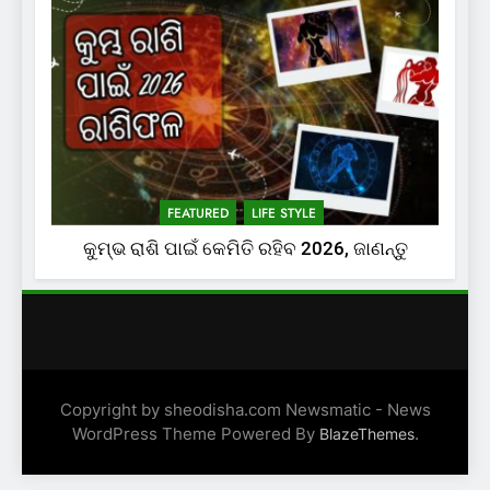
FEATURED
LIFE STYLE
କୁମ୍ଭ ରାଶି ପାଇଁ କେମିତି ରହିବ 2026, ଜାଣନ୍ତୁ
Copyright by sheodisha.com Newsmatic - News
WordPress Theme Powered By
.
BlazeThemes