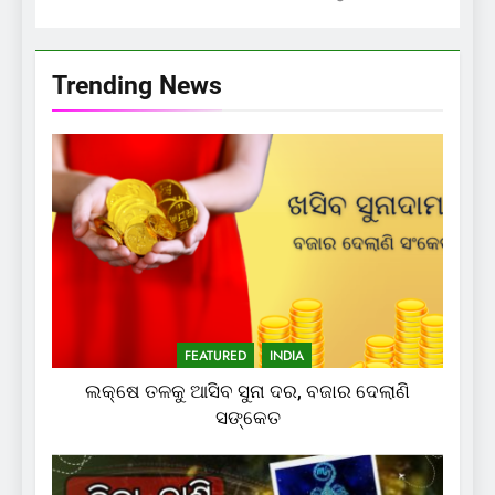
Trending News
FEATURED
INDIA
ଲକ୍ଷେ ତଳକୁ ଆସିବ ସୁନା ଦର, ବଜାର ଦେଲାଣି
ସଙ୍କେତ