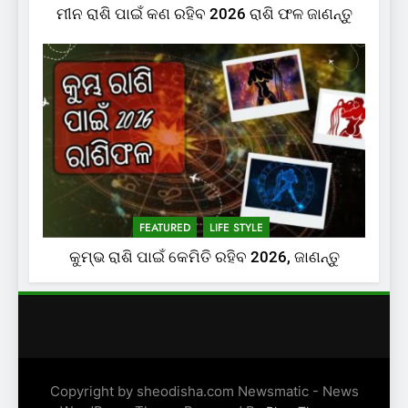
ମୀନ ରାଶି ପାଇଁ କଣ ରହିବ 2026 ରାଶି ଫଳ ଜାଣନ୍ତୁ
FEATURED
LIFE STYLE
କୁମ୍ଭ ରାଶି ପାଇଁ କେମିତି ରହିବ 2026, ଜାଣନ୍ତୁ
Copyright by sheodisha.com Newsmatic - News