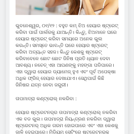
ଭୁବନେଶ୍ୱର, ୦୧/୧୨ : ବହୁତ କମ୍ ଝିଅ ହେୟାର ଷ୍ଟ୍ରେଟ୍
କରିବା ପାଇଁ ପାର୍ଲରକୁ ଯାଆନ୍ତି। କିନ୍ତୁ, ଝିଅମାନେ ଘରେ
ହେୟାର ଷ୍ଟ୍ରେଟ୍ କରିବା ସମୟରେ ଅନେକ ଭୁଲ
କରନ୍ତି। ସମସ୍ତେ ଭାବନ୍ତି ଘରେ ହେୟାର ଷ୍ଟ୍ରେଟ୍
କରିବା ଅତ୍ୟନ୍ତ ସହଜ। କିନ୍ତୁ କେଶକୁ ଷ୍ଟ୍ରେଟ୍
କରିବାବେଳେ ଛୋଟ ଛୋଟ ଜିନିଷ ପ୍ରତି ଧ୍ୟାନ ଦେବା
ଆବଶ୍ୟ। ନଚେତ୍ ଏହା ଆପଣଙ୍କୁ ମହଙ୍ଗା ପଡିପାରେ।
ଏହା ଦ୍ୱାରା ହେୟାର ଡ୍ୟାମେଜ୍ ହୁଏ ଏବଂ ପୂର୍ବ ଅପେକ୍ଷା
ଅଧିକ ଫ୍ରିଜ୍ ହେୟାର ଦେଖାଯାଏ। ସେଥିପାଇଁ କିଛି
ଜିନିଷର ଯତ୍ନ ନେବା ଜରୁରୀ।
ତାପମାତ୍ରା କଣ୍ଟ୍ରୋଲ୍ ନକରିବା :
ହେୟାର ଷ୍ଟ୍ରେଟନର୍‌ର ତାପମାତ୍ରା କଣ୍ଟ୍ରୋଲ୍ ନକରିବା
ଏକ ବଡ ଭୁଲ। ତାପମାତ୍ରା ନିୟନ୍ତ୍ରଣ ନକରିବା ଦ୍ୱାରା
ଷ୍ଟ୍ରେଟନର୍‌ ଅଧିକ ଗରମ ହୋଇପାରେ ଏବଂ ଏହା କେଶକୁ
ଜାଳି ଦେଇପାରେ। ମିଡିୟମ୍ ସେଟିଂରେ ଷ୍ଟ୍ରେଟନର୍‌କୁ