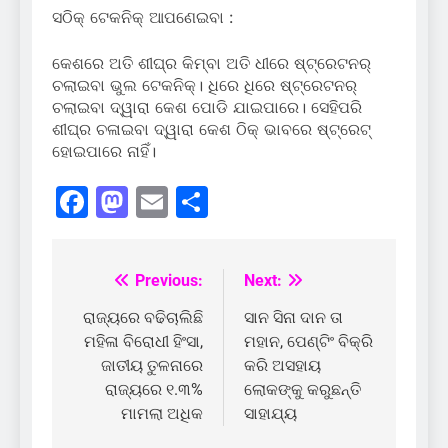
ସଠିକ୍ ଟେକନିକ୍ ଆପଣେଇବା :
କେଶରେ ଅତି ଶୀଘ୍ର କିମ୍ବା ଅତି ଧୀରେ ଷ୍ଟ୍ରେଟନର୍
ଚଲାଇବା ଭୁଲ ଟେକନିକ୍। ଧିରେ ଧିରେ ଷ୍ଟ୍ରେଟନର୍
ଚଲାଇବା ଦ୍ୱାରା କେଶ ପୋଡି ଯାଇପାରେ। ସେହିପରି
ଶୀଘ୍ର ଚଳାଇବା ଦ୍ୱାରା କେଶ ଠିକ୍ ଭାବରେ ଷ୍ଟ୍ରେଟ୍
ହୋଇପାରେ ନାହିଁ।
Facebook
Mastodon
Email
Share
Previous:
Next:
Post
navigation
ରାଜ୍ୟରେ ବଢିଚାଲିଛି
ସାନ ସିନା ଦାନ ତା
ମହିଳା ବିରୋଧୀ ହିଂସା,
ମହାନ, ପେଣ୍ଟିଂ ବିକ୍ରି
ଜାତୀୟ ତୁଳନାରେ
କରି ଅସହାୟ
ରାଜ୍ୟରେ ୧.୩%
ଲୋକଙ୍କୁ କରୁଛନ୍ତି
ମାମଲା ଅଧିକ
ସାହାଯ୍ୟ