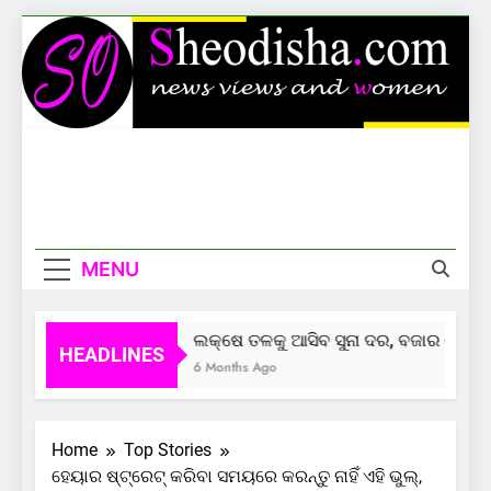
Skip
to
content
Sheodisha
News Views And Women
MENU
ଲକ୍ଷେ ତଳକୁ ଆସିବ ସୁନା ଦର, ବଜାର ଦେଲାଣି
HEADLINES
6 Months Ago
Home
Top Stories
ହେୟାର ଷ୍ଟ୍ରେଟ୍ କରିବା ସମୟରେ କରନ୍ତୁ ନାହିଁ ଏହି ଭୁଲ୍,