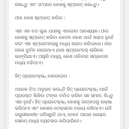
ରଖନ୍ତୁ ଏବଂ ତା’ପରେ କେଶକୁ ଷ୍ଟ୍ରେଟ୍ କରନ୍ତୁ।
ଓଦା କେଶ ଷ୍ଟ୍ରେଟ୍ କରିବା :
ଏହା ଏକ ବଡ ଭୁଲ ଯାହାକୁ ଏଡାଇବା ଆବଶ୍ୟକ। ଓଦା
କେଶକୁ ଷ୍ଟ୍ରେଟ୍ କରିବା କେବଳ କେଶ ପାଇଁ ଖରାପ ନୁହେଁ
ବରଂ ଏହା ଷ୍ଟ୍ରେଟନର୍‌କୁ ମଧ୍ୟ ଖରାପ କରିପାରେ। ଓଦା
କେଶ ଦୁର୍ବଳ ହୋଇଥାଏ ଯାହା ଷ୍ଟ୍ରେଟନର୍‌ ଲାଗିଲେ
ଭାଙ୍ଗିଯାଏ। ଆହୁରି ମଧ୍ୟ, କେଶ ଜଳିବାର ସମ୍ଭାବନା
ମଧ୍ୟ ବଢିଥାଏ।
ହିଟ୍ ପ୍ରୋଟେକ୍ସନ୍ ନଲଗାଇବା :
ଅନେକ ଝିଅ ଅନୁଭବ କରନ୍ତି ହିଟ୍ ପ୍ରୋଟେକ୍ସନ୍ ପାଇଁ
ପ୍ରଡକ୍ଟ କିଣିବା ଟଙ୍କା ବର୍ବାଦ କରିବା ସହ ସମାନ, କିନ୍ତୁ
ଏହା ନୁହେଁ। ହିଟ୍ ପ୍ରୋଟେକ୍ସନ୍ କେଶକୁ ଉତ୍ତାପରୁ ରକ୍ଷା
କରିଥାଏ ଏବଂ କେଶର ଟେକ୍ସଚର ବଜାୟ ରଖିଥାଏ। ଯଦି
ଜରୁରୀକାଳୀନ ପରିସ୍ଥିତି ଥାଏ, ତେବେ ଆପଣ ହେୟାର
ସେରମ୍ ମଧ୍ୟ ବ୍ୟବହାର କରିପାରିବେ।