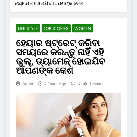
ଡ୍ୟାମେଜ୍ ହୋଇଯିବ ଆପଣଙ୍କ କେଶ
LIFE STYLE
TOP STORIES
WOMEN
ହେୟାର ଷ୍ଟ୍ରେଟ୍ କରିବା
ସମୟରେ କରନ୍ତୁ ନାହିଁ ଏହି
ଭୁଲ୍, ଡ୍ୟାମେଜ୍ ହୋଇଯିବ
ଆପଣଙ୍କ କେଶ
0
Admin
4 Years Ago
1 Mins