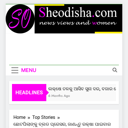
Skip
to
content
Sheodisha
News Views And Women
MENU
ଲକ୍ଷେ ତଳକୁ ଆସିବ ସୁନା ଦର, ବଜାର ଦେଲାଣି ସ
HEADLINES
6 Months Ago
Home
Top Stories
ଛୋଟପିଲାଙ୍କୁ ବ୍ଲଡ ପ୍ରେସର, ଜାଣନ୍ତୁ ରକ୍ଷା ପାଇବାର