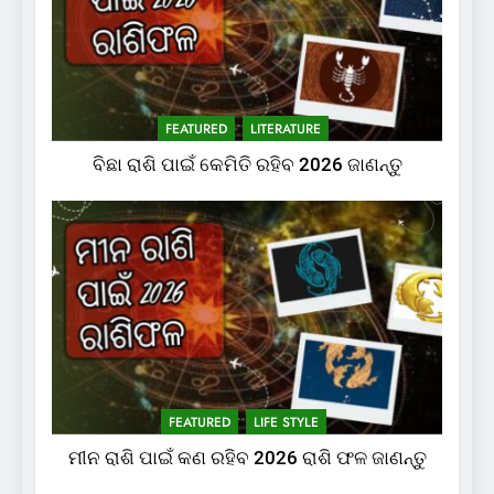
FEATURED
LITERATURE
ବିଛା ରାଶି ପାଇଁ କେମିତି ରହିବ 2026 ଜାଣନ୍ତୁ
FEATURED
LIFE STYLE
ମୀନ ରାଶି ପାଇଁ କଣ ରହିବ 2026 ରାଶି ଫଳ ଜାଣନ୍ତୁ