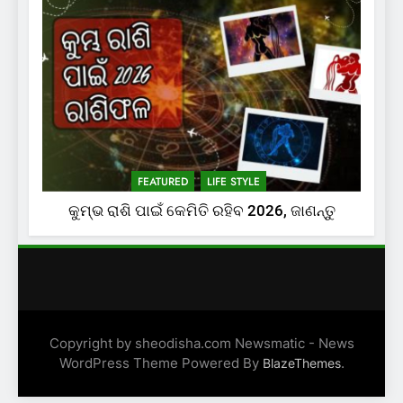
FEATURED
LIFE STYLE
କୁମ୍ଭ ରାଶି ପାଇଁ କେମିତି ରହିବ 2026, ଜାଣନ୍ତୁ
Copyright by sheodisha.com Newsmatic - News
WordPress Theme Powered By
.
BlazeThemes