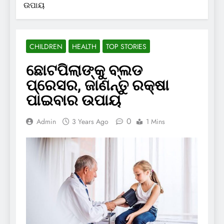
ଉପାୟ
CHILDREN
HEALTH
TOP STORIES
ଛୋଟପିଲାଙ୍କୁ ବ୍ଲଡ
ପ୍ରେସର, ଜାଣନ୍ତୁ ରକ୍ଷା
ପାଇବାର ଉପାୟ
0
Admin
3 Years Ago
1 Mins