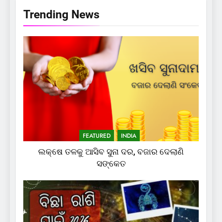
Trending News
FEATURED
INDIA
ଲକ୍ଷେ ତଳକୁ ଆସିବ ସୁନା ଦର, ବଜାର ଦେଲାଣି
ସଙ୍କେତ