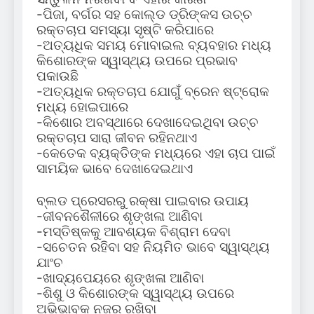
-ପିଜା, ବର୍ଗର ସହ କୋଲ୍ଡ ଡ୍ରିଙ୍କସ ଉଚ୍ଚ
ରକ୍ତଚାପ ସମସ୍ୟା ସୃଷ୍ଟି କରିପାରେ
-ଅତ୍ୟଧିକ ସମୟ ମୋବାଇଲ ବ୍ୟବହାର ମଧ୍ୟ
କିଶୋରଙ୍କ ସ୍ୱାସ୍ଥ୍ୟ ଉପରେ ପ୍ରଭାବ
ପକାଉଛି
-ଅତ୍ୟଧିକ ରକ୍ତଚାପ ଯୋଗୁଁ ବ୍ରେନ ଷ୍ଟ୍ରୋକ
ମଧ୍ୟ ହୋଇପାରେ
-କିଶୋର ଅବସ୍ଥାରେ ଦେଖାଦେଇଥିବା ଉଚ୍ଚ
ରକ୍ତଚାପ ସାରା ଜୀବନ ରହିନଥାଏ
-କେତେକ ବ୍ୟକ୍ତିଙ୍କ ମଧ୍ୟରେ ଏହା ଚାପ ପାଇଁ
ସାମୟିକ ଭାବେ ଦେଖାଦେଇଥାଏ
ବ୍ଲଡ ପ୍ରେସରରୁ ରକ୍ଷା ପାଇବାର ଉପାୟ
-ଜୀବନଶୈଳୀରେ ଶୃଙ୍ଖଳା ଆଣିବା
-ମସ୍ତିଷ୍କକୁ ଆବଶ୍ୟକ ବିଶ୍ରାମ ଦେବା
-ସଚେତନ ରହିବା ସହ ନିୟମିତ ଭାବେ ସ୍ୱାସ୍ଥ୍ୟ
ଯାଂଚ
-ଖାଦ୍ୟପେୟରେ ଶୃଙ୍ଖଳା ଆଣିବା
-ଶିଶୁ ଓ କିଶୋରଙ୍କ ସ୍ୱାସ୍ଥ୍ୟ ଉପରେ
ଅଭିଭାବକ ନଜର ରଖିବା