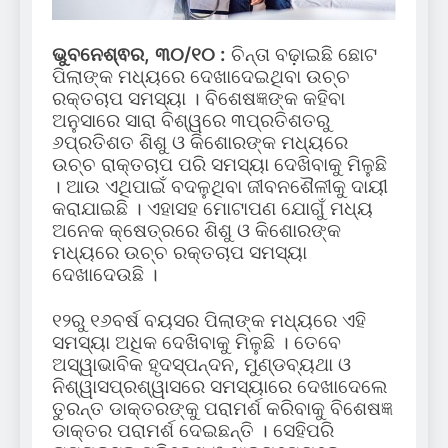
ଭୁବନେଶ୍ଵର, ୩୦/୧୦ :
ଚିନ୍ତା ବଢ଼ାଇଛି ଛୋଟ
ପିଲାଙ୍କ ମଧ୍ୟରେ ଦେଖାଦେଇଥିବା ଉଚ୍ଚ
ରକ୍ତଚାପ ସମସ୍ୟା । ବିଶେଷଜ୍ଞଙ୍କ କହିବା
ଅନୁସାରେ ସାରା ବିଶ୍ୱରେ ୩ପ୍ରତିଶତରୁ
୬ପ୍ରତିଶତ ଶିଶୁ ଓ କିଶୋରଙ୍କ ମଧ୍ୟରେ
ଉଚ୍ଚ ରାକ୍ତଚାପ ପରି ସମସ୍ୟା ଦେଖିବାକୁ ମିଳୁଛି
। ଆଉ ଏଥିପାଇଁ ବଦଳୁଥିବା ଜୀବନଶୈଳୀକୁ ଦାୟୀ
କରାଯାଇଛି । ଏହାସହ ମୋଟାପଣ ଯୋଗୁଁ ମଧ୍ୟ
ଅନେକ କ୍ଷେତ୍ରରେ ଶିଶୁ ଓ କିଶୋରଙ୍କ
ମଧ୍ୟରେ ଉଚ୍ଚ ରକ୍ତଚାପ ସମସ୍ୟା
ଦେଖାଦେଉଛି ।
୧୨ରୁ ୧୬ବର୍ଷ ବୟସର ପିଲାଙ୍କ ମଧ୍ୟରେ ଏହି
ସମସ୍ୟା ଅଧିକ ଦେଖିବାକୁ ମିଳୁଛି । ତେବେ
ଅସ୍ୱାଭାବିକ ହୃଦସ୍ପନ୍ଦନ, ମୁଣ୍ଡବ୍ୟଥା ଓ
ନିଶ୍ୱାସପ୍ରଶ୍ୱାସରେ ସମସ୍ୟାରେ ଦେଖାଦେଲେ
ତୁରନ୍ତ ଡାକ୍ତରଙ୍କୁ ପରାମର୍ଶ କରିବାକୁ ବିଶେଷଜ୍ଞ
ଡାକ୍ତର ପରାମର୍ଶ ଦେଇଛନ୍ତି । ସେହିପରି