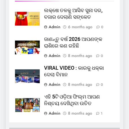
ଲକ୍ଷେ ତଳକୁ ଆସିବ ସୁନା ଦର,
ବଜାର ଦେଲାଣି ସଙ୍କେତ
Admin
6 months ago
0
ଜାଣନ୍ତୁ ବର୍ଷ 2026 ଆପଣଙ୍କ
ରାଶିରେ କଣ ରହିଛି
Admin
8 months ago
0
VIRAL VIDEO : କାରକୁ ଧକ୍କା
ଦେଲା ବିମାନ
Admin
8 months ago
0
ଏହି 5ଟି ଓଡ଼ିଆ ଫିଲ୍ମ ଆପଣ
ନିଶ୍ଚୟ ଦେଖିଥିବା ଉଚିତ
Admin
8 months ago
1