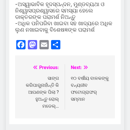
-ଅସ୍ୱାଭାବିକ ହୃଦସ୍ପନ୍ଦନ, ମୁଣ୍ଡବ୍ୟଥା ଓ
ନିଶ୍ୱାସପ୍ରଶ୍ୱାସରେ ସମସ୍ୟା ହେଲେ
ଡାକ୍ତରଙ୍କ ପରାମର୍ଶ ନିଅନ୍ତୁ
-ଅଧିକ ପନିପରିବା ଖାଇବା ସହ ଖାଦ୍ୟରେ ଅଧିକ
ଲୁଣ ନଖାଇବାକୁ ବିଶେଷଜ୍ଞଙ୍କ ପରାମର୍ଶ
Facebook
Mastodon
Email
Share
Previous:
Next:
Post
navigation
ସାଙ୍ଗ
୧୦ ବର୍ଷୀୟ ବାଳକଙ୍କୁ
କରିପାରୁନାହାଁନ୍ତି କି
ବନ୍ୟଜୀବ
ଆପଣଙ୍କ ପିଲା ?
ଫଟୋଗ୍ରାଫର୍‌
ହୁଅନ୍ତୁ ରୋଲ୍
ସମ୍ମାନ
ମଡେଲ୍…