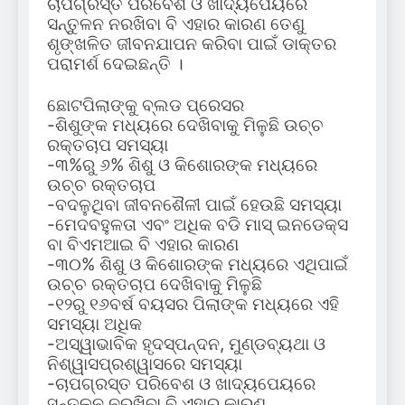
ଚାପଗ୍ରସ୍ତ ପରିବେଶ ଓ ଖାଦ୍ୟପେୟରେ
ସନ୍ତୁଳନ ନରଖିବା ବି ଏହାର କାରଣ ତେଣୁ
ଶୃଙ୍ଖଳିତ ଜୀବନଯାପନ କରିବା ପାଇଁ ଡାକ୍ତର
ପରାମର୍ଶ ଦେଇଛନ୍ତି ।
ଛୋଟପିଲାଙ୍କୁ ବ୍ଲଡ ପ୍ରେସର
-ଶିଶୁଙ୍କ ମଧ୍ୟରେ ଦେଖିବାକୁ ମିଳୁଛି ଉଚ୍ଚ
ରକ୍ତଚାପ ସମସ୍ୟା
-୩%ରୁ ୬% ଶିଶୁ ଓ କିଶୋରଙ୍କ ମଧ୍ୟରେ
ଉଚ୍ଚ ରକ୍ତଚାପ
-ବଦଳୁଥିବା ଜୀବନଶୈଳୀ ପାଇଁ ହେଉଛି ସମସ୍ୟା
-ମେଦବହୁଳତା ଏବଂ ଅଧିକ ବଡି ମାସ୍ ଇନଡେକ୍ସ
ବା ବିଏମଆଇ ବି ଏହାର କାରଣ
-୩୦% ଶିଶୁ ଓ କିଶୋରଙ୍କ ମଧ୍ୟରେ ଏଥିପାଇଁ
ଉଚ୍ଚ ରକ୍ତଚାପ ଦେଖିବାକୁ ମିଳୁଛି
-୧୨ରୁ ୧୬ବର୍ଷ ବୟସର ପିଲାଙ୍କ ମଧ୍ୟରେ ଏହି
ସମସ୍ୟା ଅଧିକ
-ଅସ୍ୱାଭାବିକ ହୃଦସ୍ପନ୍ଦନ, ମୁଣ୍ଡବ୍ୟଥା ଓ
ନିଶ୍ୱାସପ୍ରଶ୍ୱାସରେ ସମସ୍ୟା
-ଚାପଗ୍ରସ୍ତ ପରିବେଶ ଓ ଖାଦ୍ୟପେୟରେ
ସନ୍ତୁଳନ ନରଖିବା ବି ଏହାର କାରଣ