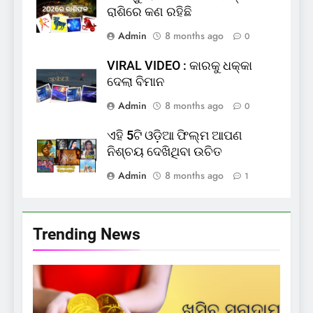
ରାଶିରେ କଣ ରହିଛି
Admin
8 months ago
0
VIRAL VIDEO : କାରକୁ ଧକ୍କା
ଦେଲା ବିମାନ
Admin
8 months ago
0
ଏହି 5ଟି ଓଡ଼ିଆ ଫିଲ୍ମ ଆପଣ
ନିଶ୍ଚୟ ଦେଖିଥିବା ଉଚିତ
Admin
8 months ago
1
Trending News