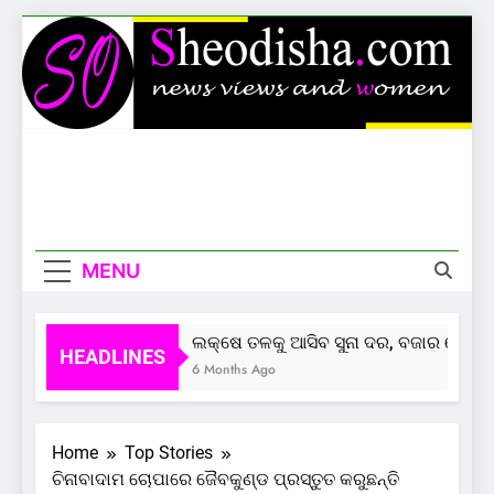
Skip
to
content
Sheodisha
News Views And Women
MENU
ଲକ୍ଷେ ତଳକୁ ଆସିବ ସୁନା ଦର, ବଜାର ଦେଲାଣି 
HEADLINES
6 Months Ago
Home
Top Stories
ଚିନାବାଦାମ ଚୋପାରେ ଜୈବକୁଣ୍ଡ ପ୍ରସ୍ତୁତ କରୁଛନ୍ତି