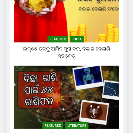
FEATURED
INDIA
ଲକ୍ଷେ ତଳକୁ ଆସିବ ସୁନା ଦର, ବଜାର ଦେଲାଣି
ସଙ୍କେତ
FEATURED
LITERATURE