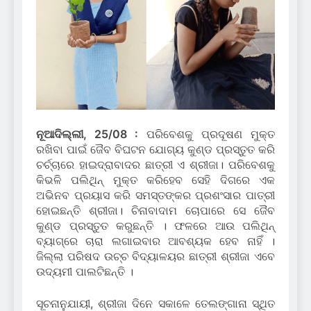
ନୂଆଦିଲ୍ଲୀ, 25/08 :
ପରିବେଶକୁ ପ୍ରଦୂଷଣ ମୁକ୍ତ
ରଖିବା ପାଇଁ ଜୈବ ବିଘଟନ ଯୋଗ୍ୟ କୁଣ୍ଡ ପ୍ରସ୍ତୁତ କରି
ଚର୍ଚ୍ଚାରେ ହାଇଦ୍ରାବାଦର ଛାତ୍ରୀ ଏ ଶ୍ରୀଜା। ପରିବେଶକୁ
କିଭଳି ପଲିଥିନ୍ ମୁକ୍ତ କରିହେବ ସେହି ଦିଗରେ ଏକ
ଅଭିନବ ପ୍ରୟାସ କରି ସମସ୍ତଙ୍କର ପ୍ରଶଂସାର ପାତ୍ରୀ
ହୋଇଛନ୍ତି ଶ୍ରୀଜା। ଚିନାବାଦାମ ଚୋପାରେ ସେ ଜୈବ
କୁଣ୍ଡ ପ୍ରସ୍ତୁତ କରୁଛନ୍ତି । ଫଳରେ ଆଉ ପଲିଥିନ୍‌
ବ୍ୟାଗ୍‌ରେ ଚାରା ଲଗାଇବାର ଆବଶ୍ୟକ ହେବ ନାହିଁ ।
ଜିଲ୍ଲା ପରିଷଦ ଉଚ୍ଚ ବିଦ୍ୟାଳୟର ଛାତ୍ରୀ ଶ୍ରୀଜା ଏବେ
ଉଦ୍ୟମୀ ପାଲଟିଛନ୍ତି ।
ସୂଚନାନୁଯାୟୀ, ଶ୍ରୀଜା ଦିନେ ସକାଳେ ତେଲଙ୍ଗାନା ସ୍ଥିତ