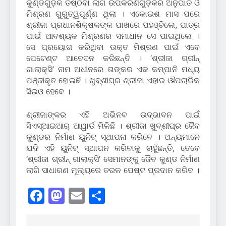
କୁଣ୍ଡଗୁଡ଼ିକ ତିଷ୍ଠିବା ଲାଗି ଉପକରଣଗୁଡ଼ିକର ଅନୁପାତ ଓ
ମିଶ୍ରଣ ଗୁରୁତ୍ୱପୂର୍ଣ୍ଣ ଥିଲା । ଏକୋଇଶ ମାସ ପରେ
ଶ୍ରୀଜା ପ୍ରଧାନଶିକ୍ଷକଙ୍କ ପାଖରେ ପହଞ୍ଚିଲେ, ପାତ୍ର
ପାଇଁ ଆବଶ୍ୟକ ମିଶ୍ରଣର ସମାଧାନ ସେ ପାଇଥିଲେ ।
ସେ ପ୍ରୟୋଗ କରିଥିବା ଉକ୍ତ ମିଶ୍ରଣ ପାଇଁ ଏବେ
ପେଟେଣ୍ଟ ଆବେଦନ କରିଛନ୍ତି । ‘ଶ୍ରୀଜା ଗ୍ରୀନ୍‌
ଗାଲାକ୍ସି’ ନାମ ଅଧୀନରେ ତାଙ୍କର ଏକ କମ୍ପାନି ମଧ୍ୟ
ପଞ୍ଜୀକୃତ ହୋଇଛି । ଖୁବ୍‌ଶୀଘ୍ର ଶ୍ରୀଜା ଏହାର ଔପଚାରିକ
ସିଇଓ ହେବେ ।
ଶ୍ରୀଜାଙ୍କର ଏହି ଅଭିନବ ଉଦ୍ଭାବନ ପାଇଁ
ସିଏସ୍‌ଆଇଆର୍‌ ଆୱାର୍ଡ ମିଳିଛି । ଶ୍ରୀଜା ଖୁବ୍‌ଶୀଘ୍ର ଜୈବ
କୁଣ୍ଡର ନିର୍ମାଣ ୟୁନିଟ୍‌ ସ୍ଥାପନା କରିବେ । ଅନ୍ୟମାନେ
ଯଦି ଏହି ୟୁନିଟ୍‌ ସ୍ଥାପନ କରିବାକୁ ଚାହୁଁଛନ୍ତି, ତେବେ
‘ଶ୍ରୀଜା ଗ୍ରୀନ୍‌ ଗାଲାକ୍ସି’ ସେମାନଙ୍କୁ ଜୈବ କୁଣ୍ଡ ନିର୍ମାଣ
ଲାଗି ସାଧାରଣ ମୂଲ୍ୟରେ ତରଳ ପେଷ୍ଟ ପ୍ରଦାନ କରିବ ।
Facebook
Mastodon
Email
Share