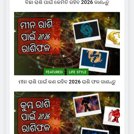
ବିଛା ରାଶି ପାଇଁ କେମିତି ରହିବ 2026 ଜାଣନ୍ତୁ
FEATURED
LIFE STYLE
ମୀନ ରାଶି ପାଇଁ କଣ ରହିବ 2026 ରାଶି ଫଳ ଜାଣନ୍ତୁ