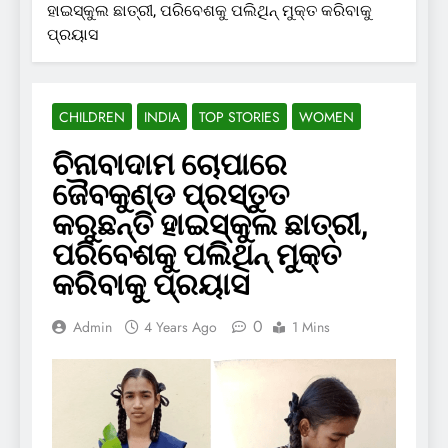
ହାଇସ୍କୁଲ ଛାତ୍ରୀ, ପରିବେଶକୁ ପଲିଥିନ୍ ମୁକ୍ତ କରିବାକୁ
ପ୍ରୟାସ
CHILDREN
INDIA
TOP STORIES
WOMEN
ଚିନାବାଦାମ ଚୋପାରେ
ଜୈବକୁଣ୍ଡ ପ୍ରସ୍ତୁତ
କରୁଛନ୍ତି ହାଇସ୍କୁଲ ଛାତ୍ରୀ,
ପରିବେଶକୁ ପଲିଥିନ୍ ମୁକ୍ତ
କରିବାକୁ ପ୍ରୟାସ
0
Admin
4 Years Ago
1 Mins