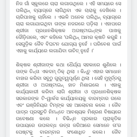
ନିଜ ଗାଁ ସ୍କୁଲରେ ଚାରା ଲଗାଉଥିଲେ । ଏହି ସମୟରେ ସେ
ପଲିଥିନ୍‌ ବ୍ୟାଗ୍‌ରେ ଲାଗିଥିବା ଏକ ଚାରାକୁ ଦେଖିଲେ ।
ଚାରିପାଖକୁ ଚାହିଁଲେ । ଏଭଳି ଅନେକ ପଲିଥିନ୍‌ ବ୍ୟାଗ୍‌ରେ
ଚାରା ଲଗାଯାଇଥିବା ତାଙ୍କ ନଜରରେ ପଡ଼ିଲା । ଏହାପରେ
ଶ୍ରୀଜା ପ୍ରଧାନଶିକ୍ଷକ ଅଗଷ୍ଟାଇନ୍‌ଙ୍କ ପାଖକୁ
ଦୌଡ଼ିଗଲେ, ଏବଂ କହିଲେ ‘ପଲିଥିନ୍‌ ଆମର କ୍ଷତି କରୁଛି ।
ସେଗୁଡ଼ିକ ଜୈବ ବିଘଟନ ଯୋଗ୍ୟ ନୁହେଁ । ପରିବେଶ ପାଇଁ
ଏହାକୁ କାର୍ଯ୍ୟରେ ଲଗାଯିବା ଉଚିତ୍‌ ନୁହେଁ ।’
ଶିକ୍ଷକ ଶ୍ରୀଜାଙ୍କ କଥା ଧୈର୍ଯ୍ୟ ସହକାରେ ଶୁଣିଲେ ।
ତାଙ୍କ ଚିନ୍ତା ଏକଦମ୍‌ ଠିକ୍‌ ଥିଲା । କିନ୍ତୁ ଏହାର ସମାଧାନ
ବାହାର କରିବା ସବୁଠୁ ଗୁରୁତ୍ୱପୂର୍ଣ୍ଣ ଥିଲା । ସେହି ମୁହୂର୍ତ୍ତରୁ
ଶ୍ରୀଜା ଓ ଅଗଷ୍ଟାଇନ୍‌ ହାତ ମିଶାଇଲେ । ଏହାକୁ
କାର୍ଯ୍ୟକାରୀ କରିବା ଲାଗି ଶ୍ରୀଜା ଓ ପ୍ରଧାନଶିକ୍ଷକ
ସରକାରଙ୍କ ଟି-ୱାର୍କସ କାର୍ଯ୍ୟାଳୟକୁ ବାରମ୍ବାର ଗଲେ
ଏବଂ ଇଞ୍ଜିନିୟର ଟିମ୍‌ଙ୍କ ସହ ଆଲୋଚନା କଲେ । ଜୈବ
ପାତ୍ର ପ୍ରସ୍ତୁତି ନିମନ୍ତେ ଆବଶ୍ୟକ ମିଶ୍ରଣ ବିଷୟରେ
ଗବେଷଣା କଲେ । ବିଭିନ୍ନ ପ୍ରକାର ପ୍ରାକୃତିକ
ଉପାୟରେ ଉପଲବ୍ଧ ଉତ୍ସ ଜରିଆରେ ସେମାନେ ତା’ର
ପେଷ୍ଟକୁ ବାରମ୍ବାର ସଂଶୋଧିତ କଲେ। ଜୈବ