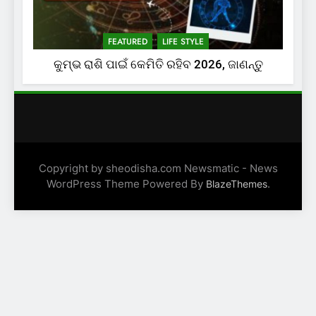
FEATURED
LIFE STYLE
କୁମ୍ଭ ରାଶି ପାଇଁ କେମିତି ରହିବ 2026, ଜାଣନ୍ତୁ
Copyright by sheodisha.com Newsmatic - News
WordPress Theme Powered By
.
BlazeThemes