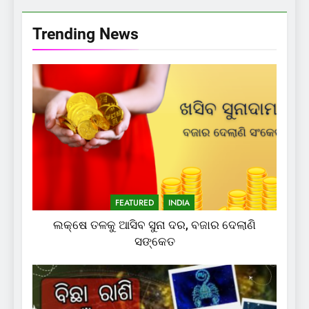
Trending News
FEATURED
INDIA
ଲକ୍ଷେ ତଳକୁ ଆସିବ ସୁନା ଦର, ବଜାର ଦେଲାଣି
ସଙ୍କେତ