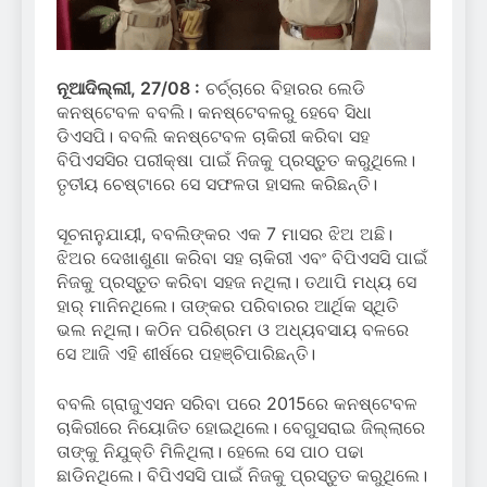
ନୂଆଦିଲ୍ଲୀ, 27/08 :
ଚର୍ଚ୍ଚାରେ ବିହାରର ଲେଡି
କନଷ୍ଟେବଳ ବବଲି। କନଷ୍ଟେବଳରୁ ହେବେ ସିଧା
ଡିଏସପି। ବବଲି କନଷ୍ଟେବଳ ଚାକିରୀ କରିବା ସହ
ବିପିଏସସିର ପରୀକ୍ଷା ପାଇଁ ନିଜକୁ ପ୍ରସ୍ତୁତ କରୁଥିଲେ।
ତୃତୀୟ ଚେଷ୍ଟାରେ ସେ ସଫଳତା ହାସଲ କରିଛନ୍ତି।
ସୂଚନାନୁଯାୟୀ, ବବଲିଙ୍କର ଏକ 7 ମାସର ଝିଅ ଅଛି।
ଝିଅର ଦେଖାଶୁଣା କରିବା ସହ ଚାକିରୀ ଏବଂ ବିପିଏସସି ପାଇଁ
ନିଜକୁ ପ୍ରସ୍ତୁତ କରିବା ସହଜ ନଥିଲା। ତଥାପି ମଧ୍ୟ ସେ
ହାର୍ ମାନିନଥିଲେ। ତାଙ୍କର ପରିବାରର ଆର୍ଥିକ ସ୍ଥିତି
ଭଲ ନଥିଲା। କଠିନ ପରିଶ୍ରମ ଓ ଅଧ୍ୟବସାୟ ବଳରେ
ସେ ଆଜି ଏହି ଶୀର୍ଷରେ ପହଞ୍ଚିପାରିଛନ୍ତି।
ବବଲି ଗ୍ରାଜୁଏସନ ସରିବା ପରେ 2015ରେ କନଷ୍ଟେବଳ
ଚାକିରୀରେ ନିୟୋଜିତ ହୋଇଥିଲେ। ବେଗୁସରାଇ ଜିଲ୍ଲାରେ
ତାଙ୍କୁ ନିଯୁକ୍ତି ମିଳିଥିଲା। ହେଲେ ସେ ପାଠ ପଢା
ଛାଡିନଥିଲେ। ବିପିଏସସି ପାଇଁ ନିଜକୁ ପ୍ରସ୍ତୁତ କରୁଥିଲେ।