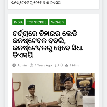
କନଷ୍ଟେବଳରୁ ହେବେ ସିଧା ଡିଏସପି
INDIA
TOP STORIES
WOMEN
ଚର୍ଚ୍ଚାରେ ବିହାରର ଲେଡି
କନଷ୍ଟେବଳ ବବଲି,
କନଷ୍ଟେବଳରୁ ହେବେ ସିଧା
ଡିଏସପି
0
Admin
4 Years Ago
1 Mins