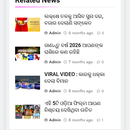
Related News
ଲକ୍ଷେ ତଳକୁ ଆସିବ ସୁନା ଦର,
ବଜାର ଦେଲାଣି ସଙ୍କେତ
Admin
6 months ago
0
ଜାଣନ୍ତୁ ବର୍ଷ 2026 ଆପଣଙ୍କ
ରାଶିରେ କଣ ରହିଛି
Admin
7 months ago
0
VIRAL VIDEO : କାରକୁ ଧକ୍କା
ଦେଲା ବିମାନ
Admin
8 months ago
0
ଏହି 5ଟି ଓଡ଼ିଆ ଫିଲ୍ମ ଆପଣ
ନିଶ୍ଚୟ ଦେଖିଥିବା ଉଚିତ
Admin
8 months ago
1