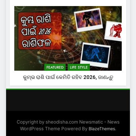
FEATURED
LIFE STYLE
କୁମ୍ଭ ରାଶି ପାଇଁ କେମିତି ରହିବ 2026, ଜାଣନ୍ତୁ
Copyright by sheodisha.com Newsmatic - News
WordPress Theme Powered By
.
BlazeThemes