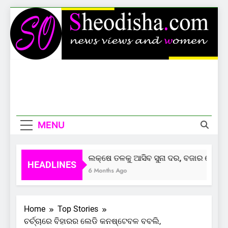
Skip
to
content
Sheodisha
News Views And Women
MENU
ଲକ୍ଷେ ତଳକୁ ଆସିବ ସୁନା ଦର, ବଜାର ଦେଲାଣି 
HEADLINES
6 Months Ago
Home
Top Stories
ଚର୍ଚ୍ଚାରେ ବିହାରର ଲେଡି କନଷ୍ଟେବଳ ବବଲି,