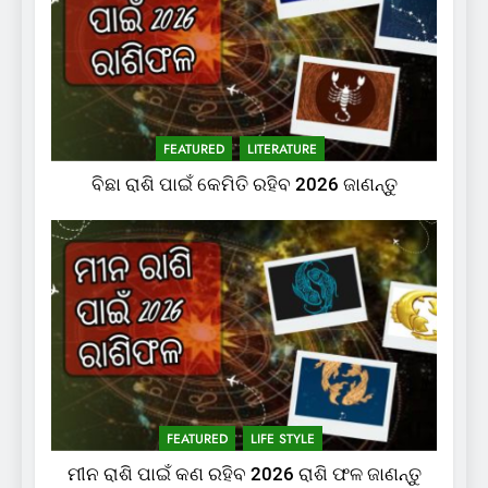
FEATURED
LITERATURE
ବିଛା ରାଶି ପାଇଁ କେମିତି ରହିବ 2026 ଜାଣନ୍ତୁ
FEATURED
LIFE STYLE
ମୀନ ରାଶି ପାଇଁ କଣ ରହିବ 2026 ରାଶି ଫଳ ଜାଣନ୍ତୁ