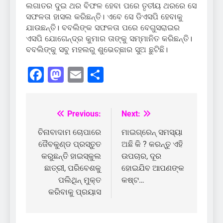
ଲଗାତର ଦୁଇ ଥର ବିଫଳ ହେବା ପରେ ତୃତୀୟ ଥରରେ ସେ
ସଫଳତା ହାସଲ କରିଛନ୍ତି। ଏବେ ସେ ଡିଏସପି ହେବାକୁ
ଯାଉଛନ୍ତି। ବବଲିଙ୍କ ସଫଳତା ପରେ ବେଗୁସରାଇର
ଏସପି ଯୋଗେନ୍ଦ୍ର କୁମାର ତାଙ୍କୁ ସମ୍ମାନିତ କରିଛନ୍ତି।
ବବଲିଙ୍କୁ ସବୁ ମହଲରୁ ଶୁଭେଚ୍ଛାର ସୁଅ ଛୁଟିଛି।
Facebook
Mastodon
Email
Share
Previous:
Next:
Post
navigation
ଚିନାବାଦାମ ଚୋପାରେ
ମାଇଗ୍ରେନ୍ ସମସ୍ୟା
ଜୈବକୁଣ୍ଡ ପ୍ରସ୍ତୁତ
ଅଛି କି ? କରନ୍ତୁ ଏହି
କରୁଛନ୍ତି ହାଇସ୍କୁଲ
ଉପଚାର, ଦୂର
ଛାତ୍ରୀ, ପରିବେଶକୁ
ହୋଇଯିବ ଆପଣଙ୍କ
ପଲିଥିନ୍ ମୁକ୍ତ
କଷ୍ଟ…
କରିବାକୁ ପ୍ରୟାସ