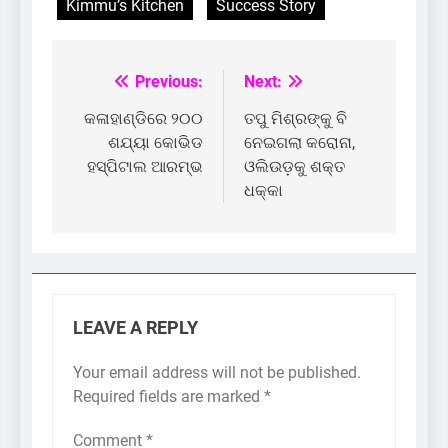
Kimmu’s Kitchen
Success Story
Previous:
Next:
Post
navigation
କଳାହାଣ୍ଡିରେ ୨୦୦
ତପୁ ମିଶ୍ରଙ୍କୁ ବି
ଶଯ୍ୟା କୋଭିଡ
ନେଇଗଲା କରୋନା,
ହସ୍ପିଟାଲ ଆରମ୍ଭ
ଓଲିଉଡ଼କୁ ଶକ୍ତ
ଧକ୍କା
LEAVE A REPLY
Your email address will not be published.
Required fields are marked
*
Comment
*