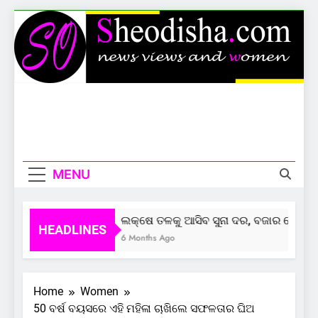
Skip
to
content
Sheodisha
News Views And Women
MENU
ଲକ୍ଷେ ତଳକୁ ଆସିବ ସୁନା ଦର, ବଜାର ଦେଲାଣି ସ
HEADLINES
6 Months Ago
Home
Women
50 ବର୍ଷ ବୟସରେ ଏହି ମହିଳା ଚାଖିଲେ ସଫଳତାର ଘିଅ