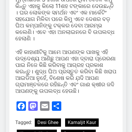
କିନ୍ତୁ ଏହାକୁ କିଲୋ 11ଶହ ଟଙ୍କାରେ ଦେଉଛନ୍ତି
। ଘର ଲୋକଙ୍କ ସମର୍ଥନ ଏବଂ ଏକ ମାର୍କେଟିଂ
ସହଯୋଗ ମିଳିବା ପରେ କିମୁ ଏବେ ଦେଶର ବଡ଼
ଘିଅ କମ୍ପାନିଙ୍କୁ ଟକ୍କର ଦେବା ଆରମ୍ଭ
କଲେଣି। ଏବେ ଏହା ଅନଲାଇନରେ ବି ଉପଲବ୍ଧ
ହେଲାଣି ।
ଏହି କାହାଣୀଟିକୁ ଆମେ ଆପଣଙ୍କ ପାଖକୁ ଏହି
ଉଦ୍ଦେଶ୍ୟ ଆଣିଛୁ ଆପଣ ଏହା ଦ୍ବାରା ପ୍ରେରଣା
ପାଇ ନିଜେ କିଛି କରିବାକୁ ଆଗ୍ରହ ପ୍ରକାଶ
କରନ୍ତୁ। ଶୁଦ୍ଧ ଘିଅ ପ୍ରସ୍ତୁତ କରିବା କିଛି ଖରାପ
ଆଇଡିଆ ନୁହେଁ, ବିଶେଷ କରି ଯ଼ଦି ଆପଣ
ଗ୍ରାମାଞ୍ଚଳରେ ରହିଛନ୍ତି ଏବଂ ଗାଈ କ୍ଷୀର ଜଦି
ଆପଣଙ୍କୁ ଉପଲବ୍ଧ ହେଉଛି।
Facebook
Mastodon
Email
Share
Tagged:
Desi Ghee
Kamaljit Kaur