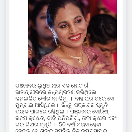
ପଞ୍ଜାବର ଲୁଧିଆନାର ଏକ ଛୋଟ ଗାଁ
ଜାହାଙ୍ଗୀରରେ ଜନ୍ମଗ୍ରହଣ କରିଥିଲେ
କମଲଜିତ କୌର ବା କିମୁ । ବାହାଘର ପରେ ସେ
ମୁମ୍ବାଇ ଆସିଥିଲେ। କିନ୍ତୁ ପଞ୍ଜାବର ସ୍ମୃତି
ତାଙ୍କ ପାଖରେ ରହିଥିଲା । ପଞ୍ଜାବର ସୋରିଷ,
ଗହମ କ୍ଷେତ, ବାଡ଼ି ପନିପରିବା, ତାଜା କ୍ଷୀର ଏବଂ
ଘର ଘିଅର ସ୍ମୃତି । 50 ବର୍ଷ ବୟସ ହେବା
ବେଳକୁ ସେ ତାଙ୍କ ସ୍ମୃତିକୁ ନିଜ ବ୍ୟବସାୟର