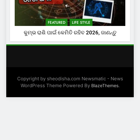
FEATURED
LIFE STYLE
କୁମ୍ଭ ରାଶି ପାଇଁ କେମିତି ରହିବ 2026, ଜାଣନ୍ତୁ
Copyright by sheodisha.com Newsmatic - News
WordPress Theme Powered By
.
BlazeThemes