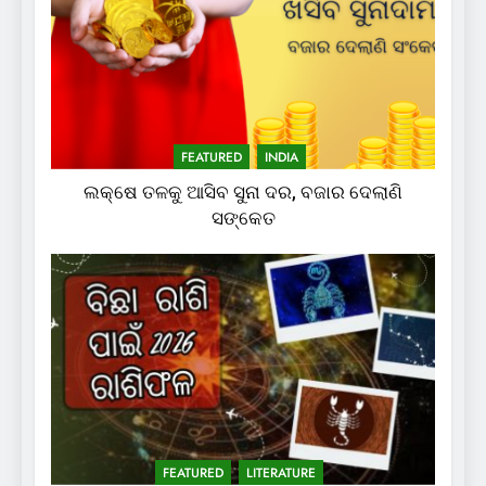
FEATURED
INDIA
ଲକ୍ଷେ ତଳକୁ ଆସିବ ସୁନା ଦର, ବଜାର ଦେଲାଣି
ସଙ୍କେତ
FEATURED
LITERATURE