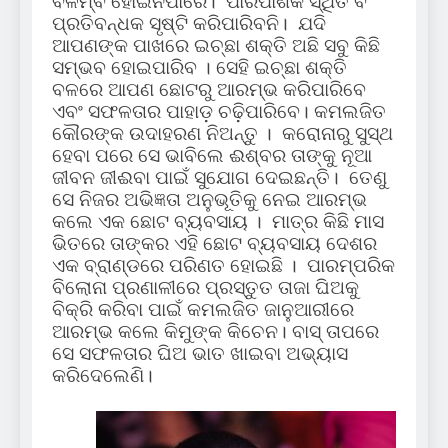
ବିଳମ୍ବ ହୋଇନପାରେ। ପାରିପାର୍ଶିକ ସ୍ଥିତି ବି
ପ୍ରତିବନ୍ଧକ ସୃଷ୍ଟି କରିପାରିବନି। ଯଦି
ଆପଣଙ୍କ ପାଖରେ ଇଚ୍ଛା ଶକ୍ତି ଅଛି ସବୁ କିଛି
ସମ୍ଭବ ହୋଇପାରିବ । ସେହି ଇଚ୍ଛା ଶକ୍ତି
ବଳରେ ଆପଣ ଛୋଟରୁ ଆରମ୍ଭ କରିପାରିବେ
ଏବଂ ସଫଳତାର ପାହାଡ଼ ଚଢ଼ିପାରିବେ। କମଲଜିତ
କୌରଙ୍କ ଉଦାହରଣ ନିଅନ୍ତୁ । କରୋନାରୁ ସୁସ୍ଥ
ହେବା ପରେ ସେ ଭାବିଲେ ଈଶ୍ବର ତାଙ୍କୁ ନୂଆ
ଜୀବନ ଜୀଈବା ପାଇଁ ସୁଯୋଗ ଦେଇଛନ୍ତି। ତେଣୁ
ସେ ନିଜର ଅଭିଜ୍ଞତା ଅନୁଭୂତିକୁ ନେଇ ଆରମ୍ଭ
କଲେ ଏକ ଛୋଟ ବ୍ୟବସାୟ । ମାତ୍ର କିଛି ମାସ
ଭିତରେ ତାଙ୍କର ଏହି ଛୋଟ ବ୍ୟବସାୟ ଦେଶର
ଏକ ବ୍ରାଣ୍ଡରେ ପରିଣତ ହୋଇଛି । ପାରମ୍ପରିକ
ବିଲୋନା ପ୍ରଣାଳୀରେ ପ୍ରସ୍ତୁତ ତାଜା ଘିଅକୁ
ବିକ୍ରି କରିବା ପାଇଁ କମଲଜିତ ଜାନୁଆରୀରେ
ଆରମ୍ଭ କଲେ କିମୁଙ୍କ କିଚେନ। ବାସ୍ ତାପରେ
ସେ ସଫଳତାର ଘିଅ ଭାତ ଖାଇବା ଅଭ୍ୟାସ
କରିଦେଲେଣି।