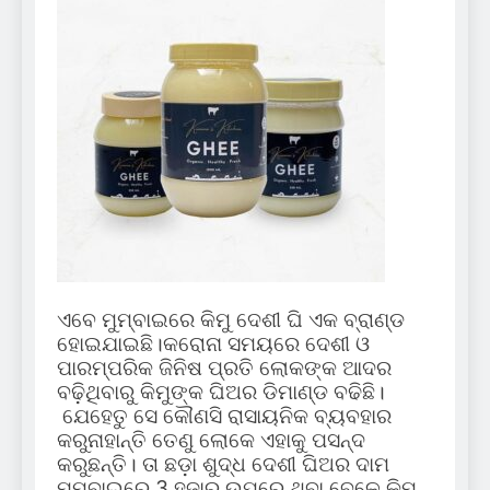
ଏବେ ମୁମ୍ବାଇରେ କିମୁ ଦେଶୀ ଘି ଏକ ବ୍ରାଣ୍ଡ
ହୋଇଯାଇଛି।କରୋନା ସମୟରେ ଦେଶୀ ଓ
ପାରମ୍ପରିକ ଜିନିଷ ପ୍ରତି ଲୋକଙ୍କ ଆଦର
ବଢ଼ିଥିବାରୁ କିମୁଙ୍କ ଘିଅର ଡିମାଣ୍ଡ ବଢିଛି।
ଯେହେତୁ ସେ କୌଣସି ରାସାୟନିକ ବ୍ୟବହାର
କରୁନାହାନ୍ତି ତେଣୁ ଲୋକେ ଏହାକୁ ପସନ୍ଦ
କରୁଛନ୍ତି। ତା ଛଡ଼ା ଶୁଦ୍ଧ ଦେଶୀ ଘିଅର ଦାମ
ମୁମ୍ବାଇରେ 3 ହଜାର ଉପରେ ଥିବା ବେଳେ କିମୁ