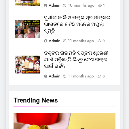
Admin
10 months ago
1
ସୁଶୀଳା କାର୍କି ଓ ତାଙ୍କ ସ୍ବାମୀଙ୍କର
ଭାରତରେ ରହିଛି ଅନେକ ଅଭୁଲା
ସ୍ମୃତି
Admin
11 months ago
0
ଡକ୍ଟର ରାଇମତି ସପ୍ତମ ଶ୍ରେଣୀ
ଯାଏଁ ପଢ଼ିଛନ୍ତି କିନ୍ତୁ ଦେଶ ତାଙ୍କ
ପାଇଁ ଗର୍ବିତ
Admin
11 months ago
0
Trending News