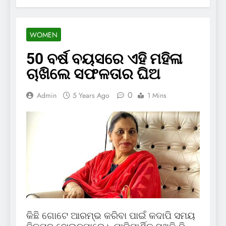
WOMEN
50 ବର୍ଷ ବୟସରେ ଏହି ମହିଳା
ଚାଖିଲେ ସଫଳତାର ଘିଅ
0
Admin
5 Years Ago
1 Mins
କିଛି ଗୋଟେ ଆରମ୍ଭ କରିବା ପାଇଁ କଦାପି ସମୟ