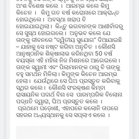
ଅଂଶ ବିଶେଷ କଲେ । ଆରମ୍ଭ କଲେ କିମୁ
କିଚେନ । କିମୁ ଗତ ବର୍ଷ କରୋନାରେ ଆକ୍ରାନ୍ତ
ହୋଇଥିଲେ। ଅବସ୍ଥା ଖରାପ ବି
ହୋଇଯାଇଥିଲା। କିନ୍ତୁ ଭଗବାନଙ୍କ ଆଶୀର୍ବାଦରୁ
ସେ ସୁସ୍ଥ ହୋଇଗଲେ। ଅନୁଭବ କଲେ ଯେ
ତାଙ୍କୁ ଜୀବନରେ “ଦ୍ୱିତୀୟ ସୁଯୋଗ” ଦିଆଯାଇଛି
– ଯାହାକୁ ସେ ନଷ୍ଟ କରିବା ଅନୁଚିତ । କୌଣସି
ଆନୁଷ୍ଠାନିକ ଶିକ୍ଷାଲାଭ କରିନଥିବା 50 ବର୍ଷ
ବୟସ୍କା ଏହି ମହିଳା ନିଜ ମିଶନରେ ଆଗେଇଲେ।
ତାଙ୍କ ସ୍ୱାମୀ ଏବଂ ପିଲାମାନଙ୍କ ଠାରୁ ବି ତାଙ୍କୁ
ବହୁ ସମର୍ଥନ ମିଳିଲା। କିମୁଙ୍କ କିଚେନ ଆରମ୍ଭ
ହେଲା। ଯେଉଁଥିରେ ସେ ଘିଅ ପ୍ରସ୍ତୁତ କରିବାକୁ
ସ୍ଥିର କଲେ। କୌଣସି ସଂରକ୍ଷଣ କିମ୍ବା
ରାସାୟନିକ ପଦାର୍ଥ ବିନା ସେ ପାରମ୍ପରିକ ବିଲୋନା
ପଦ୍ଧତି ଦ୍ୱାରା, ଘିଅ ପ୍ରସ୍ତୁତ କଲେ ।
ପ୍ରଥମେ ପଡ଼ୋଶୀ, ଏହାପରେ କଲୋନି ତାପରେ
ସହରର ଅନ୍ୟସ୍ଥାନକୁ ସେ ସପ୍ଲାଏ କଲେ ।