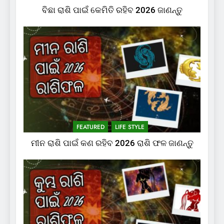
ବିଛା ରାଶି ପାଇଁ କେମିତି ରହିବ 2026 ଜାଣନ୍ତୁ
FEATURED
LIFE STYLE
ମୀନ ରାଶି ପାଇଁ କଣ ରହିବ 2026 ରାଶି ଫଳ ଜାଣନ୍ତୁ