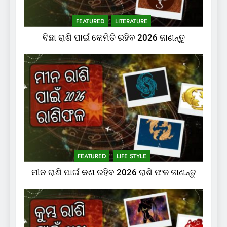
FEATURED
LITERATURE
ବିଛା ରାଶି ପାଇଁ କେମିତି ରହିବ 2026 ଜାଣନ୍ତୁ
FEATURED
LIFE STYLE
ମୀନ ରାଶି ପାଇଁ କଣ ରହିବ 2026 ରାଶି ଫଳ ଜାଣନ୍ତୁ