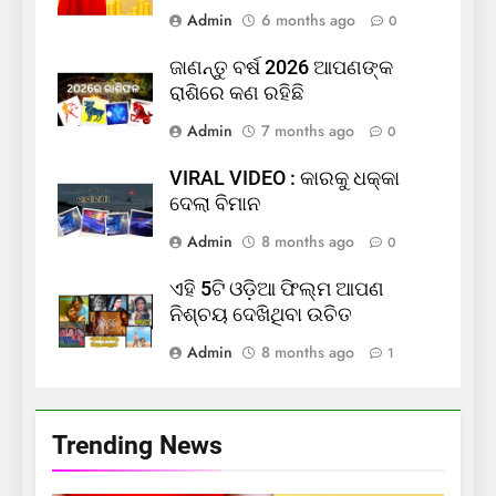
Admin
6 months ago
0
ଜାଣନ୍ତୁ ବର୍ଷ 2026 ଆପଣଙ୍କ
ରାଶିରେ କଣ ରହିଛି
Admin
7 months ago
0
VIRAL VIDEO : କାରକୁ ଧକ୍କା
ଦେଲା ବିମାନ
Admin
8 months ago
0
ଏହି 5ଟି ଓଡ଼ିଆ ଫିଲ୍ମ ଆପଣ
ନିଶ୍ଚୟ ଦେଖିଥିବା ଉଚିତ
Admin
8 months ago
1
Trending News