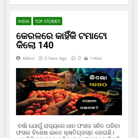
INDIA
TOP STORIES
କେରଳରେ କାହିଁକି ଟମାଟୋ
କିଲୋ 140
0
Admin
5 Years Ago
1 Mins
ବର୍ଷା ଯୋଗୁଁ ରାଜ୍ୟରେ ଧାନ ଫସଲ ସହିତ ପରିବା
ଫସଲ ବିଶେଷ ଭାବେ କ୍ଷତିଗ୍ରସ୍ତ ହୋଇଛି।