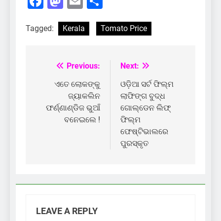
Facebook
Mastodon
Email
Share
Tagged:
Kerala
Tomato Price
Previous:
Next:
Post
navigation
ଏତେ ଲୋକଙ୍କୁ
ଓଡ଼ିଆ ସର୍ଟ ଫିଲ୍ମ
ଜ୍ୟାକଲିନ
ଲାଫିଙ୍ଗ ବୁଦ୍ଧ
ଫର୍ଣ୍ଣାଣ୍ଡିଜ ଭୁଆଁ
ଗୋଲ୍ଡେନ ଲିଫ୍
ବନେଇଲେ !
ଫିଲ୍ମ
ଫେଷ୍ଟିଭାଲରେ
ପୁରସ୍କୃତ
LEAVE A REPLY