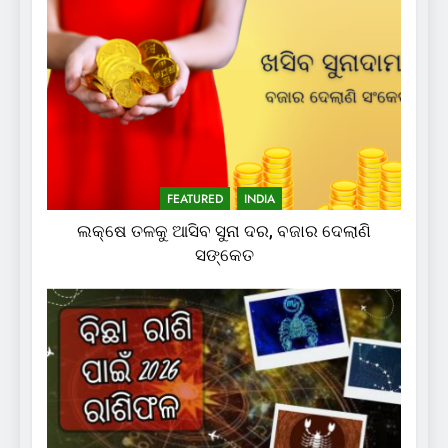
FEATURED
INDIA
ଲକ୍ଷେ ତଳକୁ ଆସିବ ସୁନା ଦର, ବଜାର ଦେଲାଣି
ସଙ୍କେତ