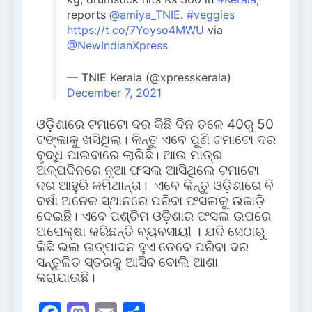
reports
@amiya_TNIE
.
#veggies
https://t.co/7Yoyso4MWU
via
@NewIndianXpress
— TNIE Kerala (@xpresskerala)
December 7, 2021
ଓଡ଼ିଶାରେ ଟମାଟୋ ଦର କିଛି ଦିନ ତଳେ 40ରୁ 50
ଟଙ୍କାକୁ ଖସିଥିଲା। କିନ୍ତୁ ଏବେ ପୁଣି ଟମାଟୋ ଦର
ବୃଦ୍ଧି ପାଇବାରେ ଲାଗିଛି। ଆଉ ମାତ୍ର
ଅଳ୍ପଦିନରେ ନୂଆ ଫସଲ ଆସିଥିଲେ ଟମାଟୋ
ଦର ଆହୁରି କମିଥାନ୍ତା। ଏବେ କିନ୍ତୁ ଓଡ଼ିଶାରେ ବି
ବର୍ଷା ଅନେକ ସ୍ଥାନରେ ପରିବା ଫସଲକୁ ଉଜାଡ଼ି
ଦେଇଛି। ଏବେ ପଶ୍ଚିମ ଓଡ଼ିଶାର ଫସଲ ଉପରେ
ଅପେକ୍ଷା କରିଛନ୍ତି ବ୍ୟବସାୟୀ । ଯଦି ସେଠାରୁ
କିଛି ଭଲ ଉତ୍ପାଦନ ହୁଏ ତେବେ ପରିବା ଦର
ସନ୍ତୁଳିତ ସ୍ତରକୁ ଆସିବ ବୋଲି ଆଶା
କରାଯାଉଛି।