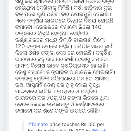
ଏଣୁ କିଛି ସ୍ଥାନରେ ପରିବା ଅଭାବୀ ଦରରେ ବିକ୍ରି
ହେଉଥିବା ଦେଖିବାକୁ ମିଳିଛି। ବର୍ଷା ଛାଡ଼ିବାର ଦୁଇ
ଦିନ ପରେ ପୁଣି ପରିବା ଦର ଉପରମୁହାଁ ହେଲାଣି।
ଏବେ ଦକ୍ଷିଣ ଭାରତରେ ଚିନ୍ତାର ବିଷୟ ହୋଇଛି
ଟମାଟୋ। କେରଳରେ ଟମାଟୋ କିଲୋ 140
ଟଙ୍କାରେ ବିକ୍ରି ହେଲାଣି। ସେହିପରି
କର୍ଣ୍ଣାଟକରେ ମଧ୍ୟ ବିଲାତି ବାଇଗଣ କିଲୋ
120 ଟଙ୍କା ଉପରେ ରହିଛି। ଏମିତିକି ସଜନା ଛୁଇଁ
କିଲୋ 3ଶହ ଟଙ୍କା ସେଠାରେ ହୋଇଛି। ଦକ୍ଷିଣ
ଭାରତରେ ବହୁ ଭାଗରେ ବର୍ଷା ହେବାରୁ ଟମାଟୋ
ଫସଲ ବିଶେଷ ଭାବେ କ୍ଷତିଗ୍ରସ୍ତ ହୋଇଛି।
ତେଣୁ ଟମାଟୋ ଉତ୍ପାଦନ ଆଶାଜନକ ହୋଇନାହିଁ।
ବଜାରକୁ ଯ଼େତିକି ପରିମାଣରେ ଟମାଟୋ ଆସିବା
କଥା ଆସୁନାହିଁ ତେଣୁ ଦର ହୁ ହୁ ହୋଇ ବୃଦ୍ଧି
ପାଇବାରେ ଲାଗିଛି । ଉତ୍ତର ଓ ପଶ୍ଚିମ
ଭାରତରେ ଦର 70ରୁ 90 ଟଙ୍କା ଭିତରେ ଥିବା
ବେଳେ କେରଳ ତାମିଲନାଡୁ ଓ କର୍ଣ୍ଣାଟକରେ
ଟମାଟୋ ଦର ଶହେ ଟଙ୍କା ଉପରେ ରହିଛି।
#Tomato
price touches Rs 100 per
kg, drumstick hits Rs 300 in
#Kerala
,