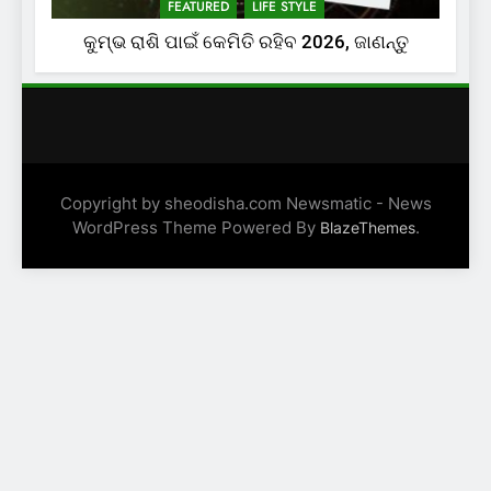
FEATURED
LIFE STYLE
କୁମ୍ଭ ରାଶି ପାଇଁ କେମିତି ରହିବ 2026, ଜାଣନ୍ତୁ
Copyright by sheodisha.com Newsmatic - News
WordPress Theme Powered By
.
BlazeThemes