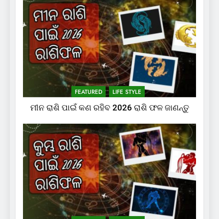
FEATURED
LIFE STYLE
ମୀନ ରାଶି ପାଇଁ କଣ ରହିବ 2026 ରାଶି ଫଳ ଜାଣନ୍ତୁ