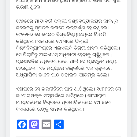
ଭଉଣୀ ଥିଲେ।
୧୯୭୫ରେ ମାୟାବତୀ ଦିଲ୍ଲୀ ବିଶ୍ଵବିଦ୍ୟାଳୟର କାଳିନ୍ଦି
କଲେଜରୁ ସ୍ନାତକ କଳାରେ ଉତ୍ତୀର୍ଣ୍ଣ ହୋଇଥିଲେ।
୧୯୭୬ରେ ସେ ମେରଠ ବିଶ୍ଵବିଦ୍ୟାଳୟରେ ବି.ଉଡି
କରିଥିଲେ। ଏହାପରେ ୧୯୮୩ରେ ଦିଲ୍ଲୀ
ବିଶ୍ଵବିଦ୍ୟାଳୟରେ ଏଲଏଲବି ଡିଗ୍ରୀ ହାସଲ କରିଥିଲେ।
ସେ ପିଲାଦିନୁ ଆଇଏଏସ୍ ଅଧିକାରୀ ହେବାକୁ ଚାହୁଁଥିଲେ।
ପ୍ରଶାସନିକ ଅଧିକାରୀ ହେବା ପାଇଁ ସେ ପ୍ରସ୍ତୁତ ମଧ୍ୟ
ହେଉଥିଲେ। ଏହି ମଧ୍ୟରେ ଦିଲ୍ଲୀରେ ଏକ ସ୍କୁଲରେ
ଅଧ୍ୟାପିକା ଭାବେ ପାଠ ପଢାଇବା ଆରମ୍ଭ କଲେ।
ଏହାପରେ ସେ ରାଜନୀତିରେ ପାଦ ଥାପିଥିଲେ। ୧୯୭୭ରେ ସେ
କାଂଶୀରାମଙ୍କ ସଂସ୍ପର୍ଶରେ ଆସିଥିଲେ। କାଂଶୀରାମ
ମାୟାବତୀଙ୍କ ବିଚାରରେ ପ୍ରଭାବିତ ହୋଇ ୧୯୮୪ରେ
ବିଏସପିରେ ତାଙ୍କୁ ସାମିଲ କରିଥିଲେ।
Facebook
Mastodon
Email
Share