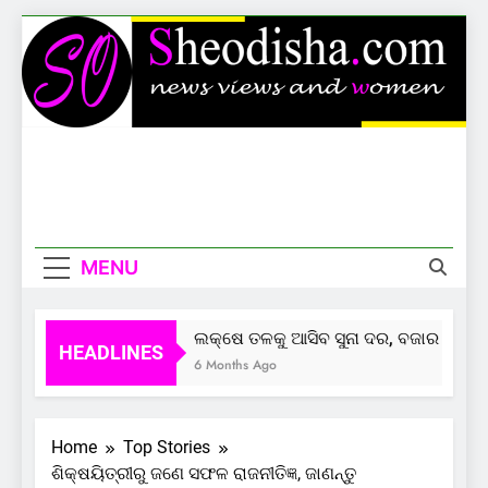
Skip
to
content
Sheodisha
News Views And Women
MENU
ଲକ୍ଷେ ତଳକୁ ଆସିବ ସୁନା ଦର, ବଜାର ଦେଲାଣି
HEADLINES
6 Months Ago
Home
Top Stories
ଶିକ୍ଷୟିତ୍ରୀରୁ ଜଣେ ସଫଳ ରାଜନୀତିଜ୍ଞ, ଜାଣନ୍ତୁ