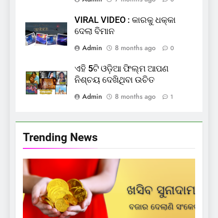
VIRAL VIDEO : କାରକୁ ଧକ୍କା
ଦେଲା ବିମାନ
Admin
8 months ago
0
ଏହି 5ଟି ଓଡ଼ିଆ ଫିଲ୍ମ ଆପଣ
ନିଶ୍ଚୟ ଦେଖିଥିବା ଉଚିତ
Admin
8 months ago
1
Trending News