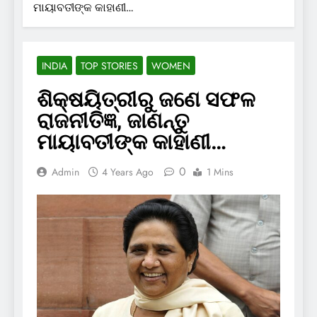
ମାୟାବତୀଙ୍କ କାହାଣୀ…
INDIA
TOP STORIES
WOMEN
ଶିକ୍ଷୟିତ୍ରୀରୁ ଜଣେ ସଫଳ
ରାଜନୀତିଜ୍ଞ, ଜାଣନ୍ତୁ
ମାୟାବତୀଙ୍କ କାହାଣୀ…
0
Admin
4 Years Ago
1 Mins