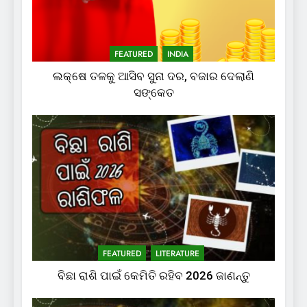
FEATURED
INDIA
ଲକ୍ଷେ ତଳକୁ ଆସିବ ସୁନା ଦର, ବଜାର ଦେଲାଣି
ସଙ୍କେତ
FEATURED
LITERATURE
ବିଛା ରାଶି ପାଇଁ କେମିତି ରହିବ 2026 ଜାଣନ୍ତୁ