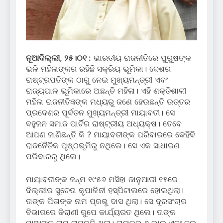
ନୂଆଦିଲ୍ଲୀ, ୨୫।୦୧ :
ଭାରତୀୟ ରାଜନୀତିରେ ପୁରୁଷଙ୍କ
ଭଳି ମହିଳାଙ୍କର ରହିଛି ସକ୍ରିୟ ଭୂମିକା। ଦେଶର
ରାଷ୍ଟ୍ରପତିଙ୍କ ଠାରୁ ନେଇ ମୁଖ୍ୟମନ୍ତ୍ରୀ ଏବଂ
ରାଜ୍ୟପାଳ ଭୂମିକାରେ ଅଛନ୍ତି ମହିଳା। ଏହି ଶକ୍ତିଶାଳୀ
ମହିଳା ରାଜନୀତିଜ୍ଞଙ୍କ ମଧ୍ୟରୁ ଜଣେ ହେଉଛନ୍ତି ଉତ୍ତର
ପ୍ରଦେଶର ପୂର୍ବତନ ମୁଖ୍ୟମନ୍ତ୍ରୀ ମାୟାବତୀ। ସେ
ବହୁଜନ ସମାଜ ପାର୍ଟିର ରାଷ୍ଟ୍ରୀୟ ଅଧ୍ୟକ୍ଷ। ତେବେ
ଆପଣ ଜାଣିଛନ୍ତି କି ? ମାୟାବତୀଙ୍କ ପରିବାରରେ କେହିବି
ରାଜନୈତିକ ପୃଷ୍ଠଭୂମିରୁ ନଥିଲେ। ସେ ଏକ ସାଧାରଣ
ପରିବାରରୁ ଥିଲେ।
ମାୟାବତୀଙ୍କ ଜନ୍ମ ୧୯୫୬ ମସିହା ଜାନୁଆରୀ ୧୫ରେ
ଦିଲ୍ଲୀର ସୁଚେତା କୃପାଳିନୀ ହସ୍ପିଟାଲରେ ହୋଇଥିଲା।
ତାଙ୍କ ପିତାଙ୍କ ନାମ ପ୍ରଭୁ ଦାସ ଥିଲା। ସେ ଦୂରସଂଚାର
ବିଭାଗରେ କିରାଣୀ ରୁପେ କାର୍ଯ୍ୟରତ ଥିଲେ। ତାଙ୍କ
ମାଆଙ୍କ ନାମ ରାମରତି ଥିଲା। ତାଙ୍କର ୬ ଭାଇ ଏବଂ ଦୁଇ