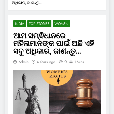
ଅଧିକାର, ଜାଣନ୍ତୁ…
INDIA
TOP STORIES
WOMEN
ଆମ ସମ୍ଵିଧାନରେ
ମହିଳାମାନଙ୍କ ପାଇଁ ଅଛି ଏହି
ସବୁ ଅଧିକାର, ଜାଣନ୍ତୁ…
0
Admin
4 Years Ago
1 Mins