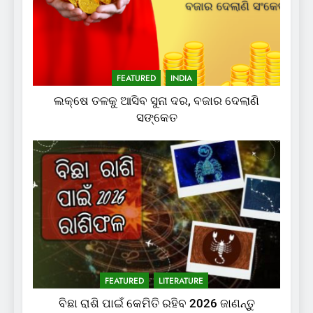
FEATURED
INDIA
ଲକ୍ଷେ ତଳକୁ ଆସିବ ସୁନା ଦର, ବଜାର ଦେଲାଣି
ସଙ୍କେତ
FEATURED
LITERATURE
ବିଛା ରାଶି ପାଇଁ କେମିତି ରହିବ 2026 ଜାଣନ୍ତୁ