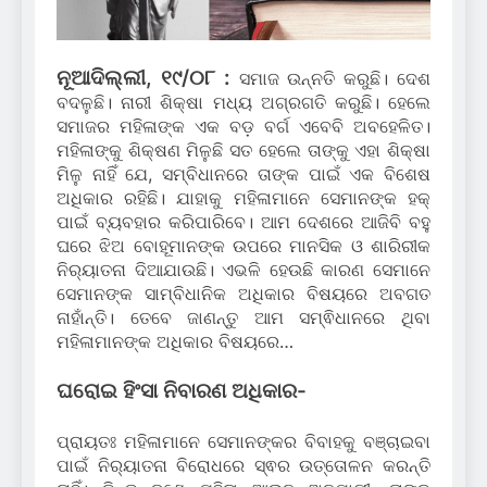
ନୂଆଦିଲ୍ଲୀ, ୧୯/୦୮ :
ସମାଜ ଉନ୍ନତି କରୁଛି। ଦେଶ
ବଦଳୁଛି। ନାରୀ ଶିକ୍ଷା ମଧ୍ୟ ଅଗ୍ରଗତି କରୁଛି। ହେଲେ
ସମାଜର ମହିଳାଙ୍କ ଏକ ବଡ଼ ବର୍ଗ ଏବେବି ଅବହେଳିତ।
ମହିଳାଙ୍କୁ ଶିକ୍ଷଣ ମିଳୁଛି ସତ ହେଲେ ତାଙ୍କୁ ଏହା ଶିକ୍ଷା
ମିଳୁ ନାହିଁ ଯେ, ସମ୍ବିଧାନରେ ତାଙ୍କ ପାଇଁ ଏକ ବିଶେଷ
ଅଧିକାର ରହିଛି। ଯାହାକୁ ମହିଳାମାନେ ସେମାନଙ୍କ ହକ୍
ପାଇଁ ବ୍ୟବହାର କରିପାରିବେ। ଆମ ଦେଶରେ ଆଜିବି ବହୁ
ଘରେ ଝିଅ ବୋହୂମାନଙ୍କ ଉପରେ ମାନସିକ ଓ ଶାରିରୀକ
ନିର‌୍ୟାତନା ଦିଆଯାଉଛି। ଏଭଳି ହେଉଛି କାରଣ ସେମାନେ
ସେମାନଙ୍କ ସାମ୍ବିଧାନିକ ଅଧିକାର ବିଷୟରେ ଅବଗତ
ନାହାଁନ୍ତି। ତେବେ ଜାଣନ୍ତୁ ଆମ ସମ୍ଵିଧାନରେ ଥିବା
ମହିଳାମାନଙ୍କ ଅଧିକାର ବିଷୟରେ…
ଘରୋଇ ହିଂସା ନିବାରଣ ଅଧିକାର-
ପ୍ରାୟତଃ ମହିଳାମାନେ ସେମାନଙ୍କର ବିବାହକୁ ବଞ୍ଚାଇବା
ପାଇଁ ନିର‌୍ୟାତନା ବିରୋଧରେ ସ୍ଵର ଉତ୍ତୋଳନ କରନ୍ତି