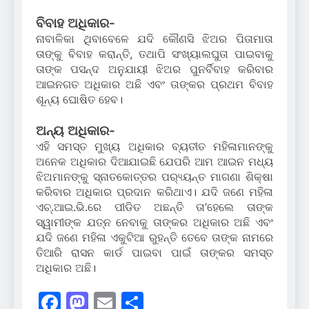
ବିବାହ ଅଧିକାର-
ନାବାଳିକା ଥିବାବେଳେ ଯଦି କୌଣସି ଝିଅର ପିତାମାତା
ତାଙ୍କୁ ବିବାହ କରାନ୍ତି, ତଥାପି ସଂଖ୍ୟାଲଘୁତା ପାଇବାକୁ
ତାଙ୍କ ପସନ୍ଦ ଅନୁଯାୟୀ ଝିଅର ପୁନର୍ବିବାହ କରିବାର
ଆଇନଗତ ଅଧିକାର ଅଛି ଏବଂ ତାଙ୍କର ପ୍ରଥମ ବିବାହ
ଶୂନ୍ୟ ଘୋଷିତ ହେବ।
ଅନ୍ୟ ଅଧିକାର-
ଏହି ସମସ୍ତ ମୁଖ୍ୟ ଅଧିକାର ବ୍ୟତୀତ ମହିଳାମାନଙ୍କୁ
ଅନେକ ଅଧିକାର ଦିଆଯାଇଛି ଯେପରି ଆମ ଆଇନ ମଧ୍ୟ
ଝିଅମାନଙ୍କୁ ସ୍ନାତକୋତ୍ତର ପର‌୍ୟ୍ୟନ୍ତ ମାଗଣା ଶିକ୍ଷା
କରିବାର ଅଧିକାର ପ୍ରଦାନ କରିଥାଏ। ଯଦି ଜଣେ ମହିଳା
ଏଚ୍.ଆଇ.ଭି.ରେ ପୀଡିତ ଅଛନ୍ତି ତା’ହେଲେ ତାଙ୍କ
ସ୍ୱାମୀଙ୍କ ଯତ୍ନ ନେବାକୁ ତାଙ୍କର ଅଧିକାର ଅଛି ଏବଂ
ଯଦି ଜଣେ ମହିଳା ଏକୁଟିଆ ରୁହନ୍ତି ତେବେ ତାଙ୍କ ନାମରେ
ତିଆରି ରାସନ କାର୍ଡ ପାଇବା ପାଇଁ ତାଙ୍କର ସମସ୍ତ
ଅଧିକାର ଅଛି।
Facebook
Mastodon
Email
Share