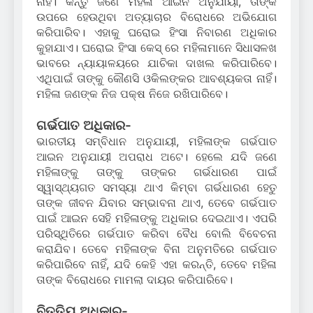
ନାହିଁ। କିନ୍ତୁ ଜଣେ ମହିଳା ଆଇନ ଅନୁଯାୟୀ, ତାଙ୍କ
ଉପରେ ହେଉଥିବା ଅତ୍ୟାଚାର ବିରୋଧରେ ଅଭିଯୋଗ
କରିପାରିବ। ଏହାକୁ ଘରୋଇ ହିଂସା ନିବାରଣ ଅଧିକାର
କୁହାଯାଏ। ଘରୋଇ ହିଂସା କେସ୍ ରେ ମହିଳାମାନେ ସିଧାସଳଖ
ଭାବରେ ନ୍ୟାୟାଳୟରେ ଯାଚିକା ଦାଖଲ କରିପାରିବେ।
ଏଥିପାଇଁ ତାଙ୍କୁ କୌଣସି ଓକିଲଙ୍କର ଆବଶ୍ୟକତା ନାହିଁ।
ମହିଳା ଜଣଙ୍କ ନିଜ ପକ୍ଷ ନିଜେ ରଖିପାରିବେ।
ଗର୍ଭପାତ ଅଧିକାର-
ଭାରତୀୟ ସମ୍ବିଧାନ ଅନୁଯାୟୀ, ମହିଳାଙ୍କ ଗର୍ଭପାତ
ଆଇନ ଅନୁଯାୟୀ ଅପରାଧ ଅଟେ। ହେଲେ ଯଦି ଜଣେ
ମହିଳାଙ୍କୁ ତାଙ୍କୁ ତାଙ୍କର ଗର୍ଭଧାରଣ ପାଇଁ
ସ୍ୱାସ୍ଥ୍ୟଗତ ସମସ୍ୟା ଥାଏ କିମ୍ବା ଗର୍ଭଧାରଣ ହେତୁ
ତାଙ୍କ ଜୀବନ ଯିବାର ସମ୍ଭାବନା ଥାଏ, ତେବେ ଗର୍ଭପାତ
ପାଇଁ ଆଇନ ସେହି ମହିଳାଙ୍କୁ ଅଧିକାର ଦେଇଥାଏ। ଏପରି
ପରିସ୍ଥିତିରେ ଗର୍ଭପାତ କରିବା ବୈଧ ବୋଲି ବିବେଚନା
କରାଯିବ। ତେବେ ମହିଳାଙ୍କ ବିନା ଅନୁମତିରେ ଗର୍ଭପାତ
କରିପାରିବେ ନାହିଁ, ଯଦି କେହି ଏହା କରନ୍ତି, ତେବେ ମହିଳା
ତାଙ୍କ ବିରୋଧରେ ମାମଲା ଦାୟର କରିପାରିବେ।
ବିତ୍ତିୟ ଅଧିକାର-