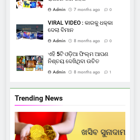
Admin
7 months ago
0
VIRAL VIDEO : କାରକୁ ଧକ୍କା
ଦେଲା ବିମାନ
Admin
8 months ago
0
ଏହି 5ଟି ଓଡ଼ିଆ ଫିଲ୍ମ ଆପଣ
ନିଶ୍ଚୟ ଦେଖିଥିବା ଉଚିତ
Admin
8 months ago
1
Trending News