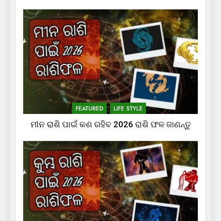
FEATURED
LIFE STYLE
ମୀନ ରାଶି ପାଇଁ କଣ ରହିବ 2026 ରାଶି ଫଳ ଜାଣନ୍ତୁ