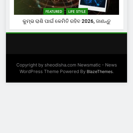
FEATURED
LIFE STYLE
କୁମ୍ଭ ରାଶି ପାଇଁ କେମିତି ରହିବ 2026, ଜାଣନ୍ତୁ
Copyright by sheodisha.com Newsmatic - News
WordPress Theme Powered By
.
BlazeThemes