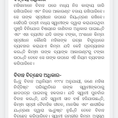
ମହିଳାମାନେ ବିବାହ ପରେ ମଧ୍ୟ ନିଜ କାର‌୍ୟ୍ୟ ଜାରି
ରଖିପାରିବେ ଏବଂ ନିଜର ଆକାଉଣ୍ଟ ବଜାୟ ରଖିପାରିବେ।
ସେ ତାଙ୍କ ସ୍ତ୍ରୀଧନ ଉପରେ ନିୟନ୍ତ୍ରଣ ରଖିବେ।
ସେହିପରି ପତ୍ନୀ ମଧ୍ୟ ସ୍ୱାମୀଙ୍କ ଦ୍ୱାରା କରାଯାଇଥିବା
ପୁଞ୍ଜି ବିନିଯୋଗ ବିଷୟରେ ଜାଣିବାର ଅଧିକାର ପାଇଛନ୍ତି
ଏବଂ ଏହା ବ୍ୟତୀତ ଯଦି ତାଙ୍କ ଟଙ୍କା, ଅଂଶଧନ କିମ୍ବା
ସ୍ତ୍ରୀଧନ କୌଣସି ମହିଳାଙ୍କ ଇଚ୍ଛା ବିରୁଦ୍ଧରେ
ବ୍ୟବହାର କରାଯାଏ କିମ୍ବା ଯଦି କେହି ପ୍ରତ୍ୟାହାର
କରନ୍ତି କିମ୍ଵା ତାଙ୍କ ବ୍ୟାଙ୍କ ଆକାଉଣ୍ଟରୁ ଟଙ୍କା
ଉଠାନ୍ତି ତେବେ ସେ ତାଙ୍କ ଉପରେ ଏହି ନିୟମ ବ୍ୟବହାର
କରିପାରିବେ।
ବିବାହ ବିଚ୍ଛେଦ ଅଧିକାର-
ହିନ୍ଦୁ ବିବାହ ଅଧିନିୟମ ୧୯୯୪ ଅନୁଯାୟୀ, ଜଣେ ମହିଳା
ନିର୍ଦ୍ଦିଷ୍ଟ ପରିସ୍ଥିତିରେ ତାଙ୍କ ସ୍ୱାମୀଙ୍କଠାରୁ
ଛାଡପତ୍ର ପାଇବାକୁ ହକଦାର। ଯଦି ସ୍ୱାମୀ ପୁନର୍ବାର
ବିବାହ କରନ୍ତି, ଯଦି ସ୍ୱାମୀ ସାତ ବର୍ଷ ହଜିଯାଉଛନ୍ତି,
କିମ୍ଵା ସ୍ତ୍ରୀ ବୈବାହିକ ଜୀବନ, ​​ମାନସିକ ଏବଂ ଶାରୀରିକ
ଯନ୍ତ୍ରଣା ଦ୍ୱାରା ସନ୍ତୁଷ୍ଟ ନୁହଁନ୍ତି ତେବେ ବିବାହ
ବିଚ୍ଛେଦ କରିପାରିବେ। ସ୍ୱାମୀ ଗମ୍ଭୀର କିମ୍ବା ଅସୁସ୍ଥ