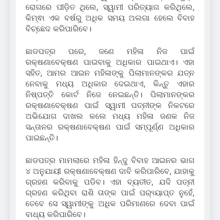
ରୋଗରେ ପୀଡ଼ିତ ଥିଲେ, ସ୍ୱାମୀ ପରିତ୍ୟାଗ କରିଥିଲେ,
କିମ୍ଵା ଏକ ବର୍ଷରୁ ଅଧିକ ସମୟ ଅଲଗା ହେଲେ ବିବାହ
ବିଚ୍ଛେଦ କରିପାରିବେ।
ଛାଡପତ୍ର ପରେ, ଜଣେ ମହିଳା ନିଜ ପାଇଁ
ରକ୍ଷଣାବେକ୍ଷଣ ପାଇବାକୁ ଅଧିକାର ପାଇଥାଏ। ଏହା
ସହିତ, ଆମର ଆଇନ ମହିଳାଙ୍କୁ ପିଲାମାନଙ୍କର ଯତ୍ନ
ନେବାକୁ ମଧ୍ୟ ଅଧିକାର ଦେଇଥାଏ, କିନ୍ତୁ ଏହାର
ନିଷ୍ପତ୍ତି କୋର୍ଟ ନିଜେ ନେଇଛନ୍ତି। ପିଲାମାନଙ୍କର
ରକ୍ଷଣାବେକ୍ଷଣ ପାଇଁ ସ୍ୱାମୀ ପତ୍ନୀଙ୍କ ନିକଟରେ
ଅଭିଯୋଗ ଦାଖଲ କଲେ ମଧ୍ୟ ମହିଳା ଜଣକ ନିଜ
ସନ୍ତାନର ରକ୍ଷଣାବେକ୍ଷଣ ପାଇଁ ସମ୍ପୂର୍ଣ୍ଣ ଅଧିକାର
ପାଇଛନ୍ତି।
ଛାଡପତ୍ର ମାମଲାରେ ମହିଳା ହିନ୍ଦୁ ବିବାହ ଆଇନର ଭାଗ
୪ ଅନୁଯାୟୀ ରକ୍ଷଣାବେକ୍ଷଣ ଦାବି କରିପାରିବେ, ଯାହାକୁ
ଗ୍ରହଣ କରିବାକୁ ପଡିବ। ଏହା ବ୍ୟତୀତ, ଯଦି ପତ୍ନୀ
ଗ୍ରହଣ କରିଥିବା ରାଶି ତାଙ୍କ ପାଇଁ ପର‌୍ୟ୍ୟାପ୍ତ ନୁହେଁ,
ତେବେ ସେ ସ୍ୱାମୀଙ୍କୁ ଅଧିକ ପରିମାଣରେ ଦେବା ପାଇଁ
ବାଧ୍ୟ କରିପାରିବେ।