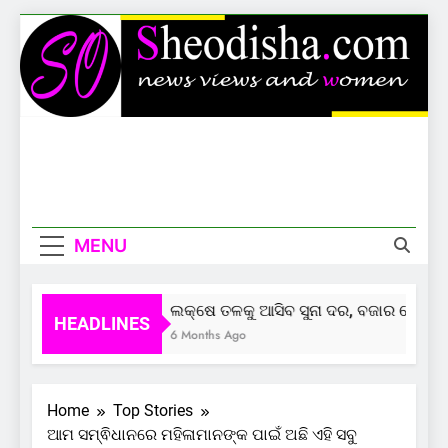
Skip
to
content
Sheodisha
News Views And Women
MENU
ଲକ୍ଷେ ତଳକୁ ଆସିବ ସୁନା ଦର, ବଜାର ଦେଲାଣି ସ
HEADLINES
6 Months Ago
Home
Top Stories
ଆମ ସମ୍ଵିଧାନରେ ମହିଳାମାନଙ୍କ ପାଇଁ ଅଛି ଏହି ସବୁ